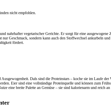
ründen nicht empfohlen.
 und nahrhafter vegetarischer Gerichte. Er sorgt für eine ausgewogene Zu
 nur Geschmack, sondern kann auch den Stoffwechsel ankurbeln und di
igkeit fördert.
nd Ausgewogenheit. Dals sind die Proteinstars – koche sie im Laufe der
rden. Eier sind eine vollständige Proteinquelle und können zum Frühs
Nutze eine breite Palette an Gemüse – sie sind kalorienarm und reich 
nter