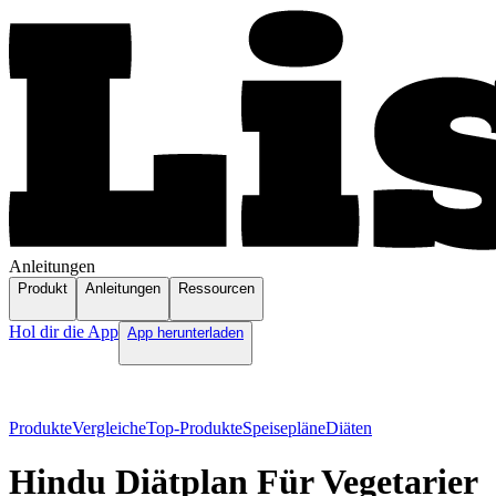
Anleitungen
Produkt
Anleitungen
Ressourcen
Hol dir die App
App herunterladen
Produkte
Vergleiche
Top-Produkte
Speisepläne
Diäten
Hindu Diätplan Für Vegetarier