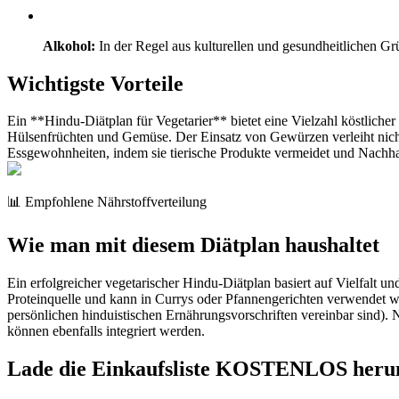
Alkohol:
In der Regel aus kulturellen und gesundheitlichen G
Wichtigste Vorteile
Ein **Hindu-Diätplan für Vegetarier** bietet eine Vielzahl köstlicher
Hülsenfrüchten und Gemüse. Der Einsatz von Gewürzen verleiht nicht
Essgewohnheiten, indem sie tierische Produkte vermeidet und Nachhalt
📊 Empfohlene Nährstoffverteilung
Wie man mit diesem Diätplan haushaltet
Ein erfolgreicher vegetarischer Hindu-Diätplan basiert auf Vielfalt u
Proteinquelle und kann in Currys oder Pfannengerichten verwendet we
persönlichen hinduistischen Ernährungsvorschriften vereinbar sind). 
können ebenfalls integriert werden.
Lade die Einkaufsliste KOSTENLOS heru