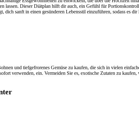
 nachhaltige Essgewohnheiten zu entwickeln, die über die Hochzeit hina
rieren lassen. Dieser Diätplan hilft dir auch, ein Gefühl für Portionsk
, dich sanft in einen gesünderen Lebensstil einzuführen, sodass es dir l
Bohnen und tiefgefrorenes Gemüse zu kaufen, die sich in vielen einfa
sofort verwenden, ein. Vermeiden Sie es, exotische Zutaten zu kaufen, 
nter