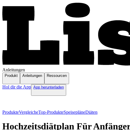
Anleitungen
Produkt
Anleitungen
Ressourcen
Hol dir die App
App herunterladen
Produkte
Vergleiche
Top-Produkte
Speisepläne
Diäten
Hochzeitsdiätplan Für Anfänge