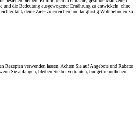
us bestehen bleiben. Er führt dich in einfache, gesunde Mahlzeiten
ontrolle und die Bedeutung ausgewogener Ernährung zu entwickeln, ohne
eichter fällt, deine Ziele zu erreichen und langfristig Wohlbefinden zu
chen Rezepten verwenden lassen. Achten Sie auf Angebote und Rabatte
wenn Sie anfangen; bleiben Sie bei vertrauten, budgetfreundlichen