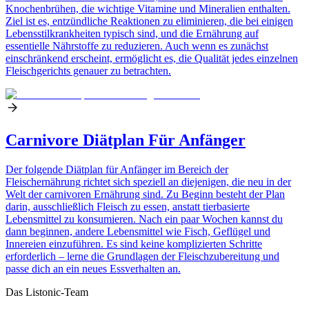
Knochenbrühen, die wichtige Vitamine und Mineralien enthalten.
Ziel ist es, entzündliche Reaktionen zu eliminieren, die bei einigen
Lebensstilkrankheiten typisch sind, und die Ernährung auf
essentielle Nährstoffe zu reduzieren. Auch wenn es zunächst
einschränkend erscheint, ermöglicht es, die Qualität jedes einzelnen
Fleischgerichts genauer zu betrachten.
Carnivore Diätplan Für Anfänger
Der folgende Diätplan für Anfänger im Bereich der
Fleischernährung richtet sich speziell an diejenigen, die neu in der
Welt der carnivoren Ernährung sind. Zu Beginn besteht der Plan
darin, ausschließlich Fleisch zu essen, anstatt tierbasierte
Lebensmittel zu konsumieren. Nach ein paar Wochen kannst du
dann beginnen, andere Lebensmittel wie Fisch, Geflügel und
Innereien einzuführen. Es sind keine komplizierten Schritte
erforderlich – lerne die Grundlagen der Fleischzubereitung und
passe dich an ein neues Essverhalten an.
Das Listonic-Team