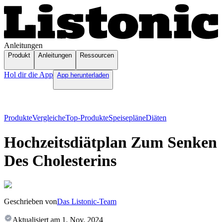
Anleitungen
Produkt
Anleitungen
Ressourcen
Hol dir die App
App herunterladen
Produkte
Vergleiche
Top-Produkte
Speisepläne
Diäten
Hochzeitsdiätplan Zum Senken
Des Cholesterins
Geschrieben von
Das Listonic-Team
Aktualisiert am
1. Nov. 2024