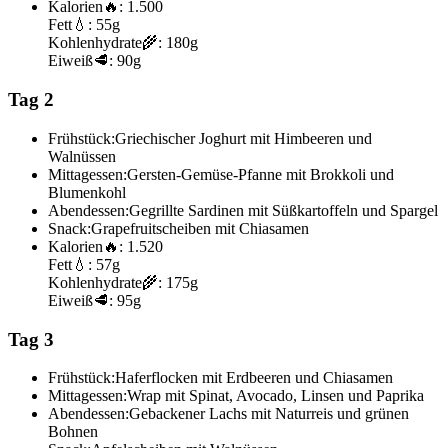
Kalorien
🔥:
1.500
Fett
💧:
55g
Kohlenhydrate
🌾:
180g
Eiweiß
🥩:
90g
Tag 2
Frühstück:
Griechischer Joghurt mit Himbeeren und
Walnüssen
Mittagessen:
Gersten-Gemüse-Pfanne mit Brokkoli und
Blumenkohl
Abendessen:
Gegrillte Sardinen mit Süßkartoffeln und Spargel
Snack:
Grapefruitscheiben mit Chiasamen
Kalorien
🔥:
1.520
Fett
💧:
57g
Kohlenhydrate
🌾:
175g
Eiweiß
🥩:
95g
Tag 3
Frühstück:
Haferflocken mit Erdbeeren und Chiasamen
Mittagessen:
Wrap mit Spinat, Avocado, Linsen und Paprika
Abendessen:
Gebackener Lachs mit Naturreis und grünen
Bohnen