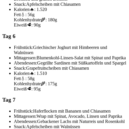
Snack:
Apfelscheiben mit Chiasamen
Kalorien
🔥:
1.520
Fett
💧:
56g
Kohlenhydrate
🌾:
180g
Eiweiß
🥩:
90g
Tag 6
Frühstück:
Griechischer Joghurt mit Himbeeren und
Walnüssen
Mittagessen:
Blumenkohl-Linsen-Salat mit Spinat und Paprika
Abendessen:
Gegrillte Sardinen mit Süßkartoffeln und Spargel
Snack:
Grapefruitscheiben mit Chiasamen
Kalorien
🔥:
1.510
Fett
💧:
58g
Kohlenhydrate
🌾:
175g
Eiweiß
🥩:
95g
Tag 7
Frühstück:
Haferflocken mit Bananen und Chiasamen
Mittagessen:
Wrap mit Spinat, Avocado, Linsen und Paprika
Abendessen:
Gebackener Lachs mit Naturreis und Rosenkohl
Snack:
Apfelscheiben mit Walnüssen