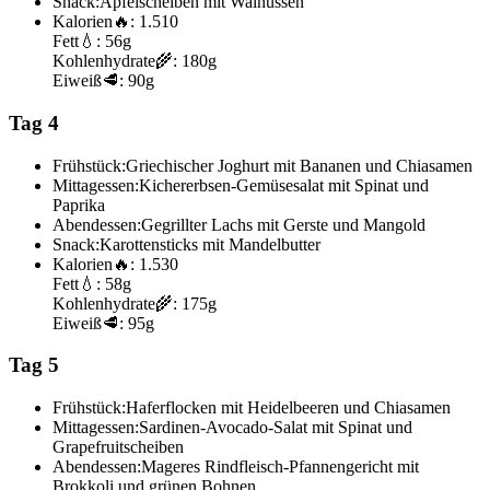
Snack:
Apfelscheiben mit Walnüssen
Kalorien
🔥:
1.510
Fett
💧:
56g
Kohlenhydrate
🌾:
180g
Eiweiß
🥩:
90g
Tag 4
Frühstück:
Griechischer Joghurt mit Bananen und Chiasamen
Mittagessen:
Kichererbsen-Gemüsesalat mit Spinat und
Paprika
Abendessen:
Gegrillter Lachs mit Gerste und Mangold
Snack:
Karottensticks mit Mandelbutter
Kalorien
🔥:
1.530
Fett
💧:
58g
Kohlenhydrate
🌾:
175g
Eiweiß
🥩:
95g
Tag 5
Frühstück:
Haferflocken mit Heidelbeeren und Chiasamen
Mittagessen:
Sardinen-Avocado-Salat mit Spinat und
Grapefruitscheiben
Abendessen:
Mageres Rindfleisch-Pfannengericht mit
Brokkoli und grünen Bohnen