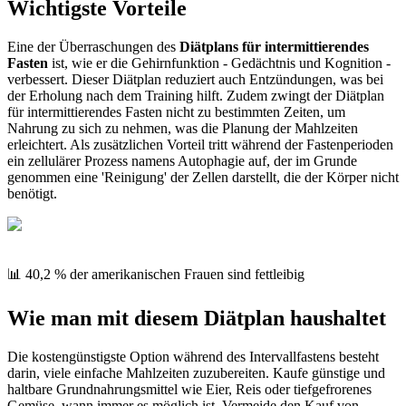
Wichtigste Vorteile
Eine der Überraschungen des
Diätplans für intermittierendes
Fasten
ist, wie er die Gehirnfunktion - Gedächtnis und Kognition -
verbessert. Dieser Diätplan reduziert auch Entzündungen, was bei
der Erholung nach dem Training hilft. Zudem zwingt der Diätplan
für intermittierendes Fasten nicht zu bestimmten Zeiten, um
Nahrung zu sich zu nehmen, was die Planung der Mahlzeiten
erleichtert. Als zusätzlichen Vorteil tritt während der Fastenperioden
ein zellulärer Prozess namens Autophagie auf, der im Grunde
genommen eine 'Reinigung' der Zellen darstellt, die der Körper nicht
benötigt.
📊 40,2 % der amerikanischen Frauen sind fettleibig
Wie man mit diesem Diätplan haushaltet
Die kostengünstigste Option während des Intervallfastens besteht
darin, viele einfache Mahlzeiten zuzubereiten. Kaufe günstige und
haltbare Grundnahrungsmittel wie Eier, Reis oder tiefgefrorenes
Gemüse, wann immer es möglich ist. Vermeide den Kauf von