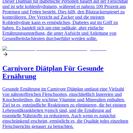
Dieser Diätplan für diabetische Personen basiert auf der Fleischdiät
und ist sehr kohlenhydratarm, während er nahezu 100 Prozent aus
Proteinen und Fetten besteht. Dies hilft, den Blutzuckerspiegel zu
kontrollieren. Der Verzicht auf Zucker und die meisten
Kohlenhydrate kann es ermöglichen, Diabetes gut im Griff zu
haben. Es handelt sich um eine radikale, aber einfache
Ernährungsumstellung, die unter Aufsicht und Anleitung von
Gesundheitsfachleuten durchgeführt werden sollte.
Carnivore Diätplan Für Gesunde
Ernährung
Gesunde Ernährung im Carnivore Diätplan umfasst eine Vielzahl
von nährstoffreichen Fleischsorten, einschließlich Innereien und
Knochenbrühen, die wichtige Vitamine und Mineralien enthalten.
Ziel ist es, entzündliche Reaktionen zu eliminieren, die bei einigen
Lebensstilkrankheiten typisch sind, und die Ernährung auf
essentielle Nährstoffe zu reduzieren. Auch wenn es zunächst
einschränkend erscheint, ermöglicht es, die Qualität jedes einzelnen
Fleischgerichts genauer zu betrachten.