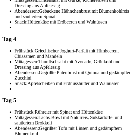
Mittagessen:
Linsensalat mit Gurke, Kichererbsen und
Dressing aus Apfelessig
Abendessen:
Gebackene Hähnchenbrust mit Blumenkohlreis
und sautiertem Spinat
Snack:
Hüttenkäse mit Erdbeeren und Walnüssen
Tag 4
Frühstück:
Griechischer Joghurt-Parfait mit Himbeeren,
Chiasamen und Mandeln
Mittagessen:
Thunfischsalat mit Avocado, Grünkohl und
Dressing aus Apfelessig
Abendessen:
Gegrillte Putenbrust mit Quinoa und gedämpfter
Zucchini
Snack:
Apfelscheiben mit Erdnussbutter und Walnüssen
Tag 5
Frühstück:
Rühreier mit Spinat und Hüttenkäse
Mittagessen:
Lachs-Bowl mit Naturreis, Süßkartoffel und
sautiertem Brokkoli
Abendessen:
Gegrillter Tofu mit Linsen und gedämpftem
Blumenkohl