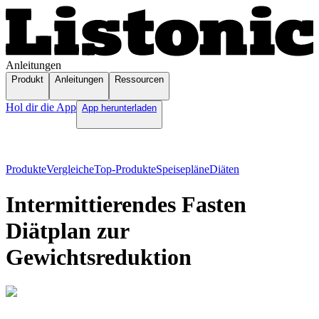
Anleitungen
Produkt
Anleitungen
Ressourcen
Hol dir die App
App herunterladen
Produkte
Vergleiche
Top-Produkte
Speisepläne
Diäten
Intermittierendes Fasten
Diätplan zur
Gewichtsreduktion