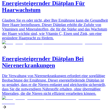
Energiesteigernder Diätplan Für
Haarwachstum
Glauben Sie es oder nicht, aber Ihre Ernährung kann die Gesundheit
Ihrer Haare beeinflussen. Dieser Diätplan erhöht die Zufuhr von
Vitaminen und Mineralstoffen, die für die Stärke und das Wachstum
der Haare wichtig sind, wie Vitamin C, Eisen und Zink, um eine
gesündere Haarpracht zu fördern.
Energiesteigernder Diätplan Bei
Nierenerkrankungen
Die Verwaltung von Nierenerkrankungen erfordert eine sorgfältige
Beobachtung der Ernährung. Dieser energiefördernde Diätplan ist
so gestaltet, dass er die Nieren entlastet und gleichzeitig sicherstellt,
dass Sie die notwendigen Nährstoffe erhalten, ohne übermäßige
Mineralien, die die Nieren nicht effizient verarbeiten können.