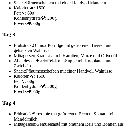
Snack:
Birnenscheiben mit einer Handvoll Mandeln
Kalorien
🔥:
1500
Fett
💧:
60g
Kohlenhydrate
🌾:
200g
Eiweiß
🥩:
60g
Tag 3
Frühstück:
Quinoa-Porridge mit gefrorenen Beeren und
gehackten Walnüssen
Mittagessen:
Krautsalat mit Karotten, Minze und Olivenöl
Abendessen:
Kartoffel-Kohl-Suppe mit Knoblauch und
Zwiebeln
Snack:
Pflaumenscheiben mit einer Handvoll Walnüsse
Kalorien
🔥:
1500
Fett
💧:
60g
Kohlenhydrate
🌾:
200g
Eiweiß
🥩:
60g
Tag 4
Frühstück:
Smoothie mit gefrorenen Beeren, Spinat und
Mandelmilch
Mittagessen:
Gemüsesauté mit braunem Reis und Bohnen aus