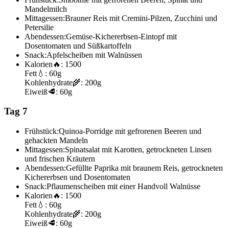
Mandelmilch
Mittagessen:
Brauner Reis mit Cremini-Pilzen, Zucchini und
Petersilie
Abendessen:
Gemüse-Kichererbsen-Eintopf mit
Dosentomaten und Süßkartoffeln
Snack:
Apfelscheiben mit Walnüssen
Kalorien
🔥:
1500
Fett
💧:
60g
Kohlenhydrate
🌾:
200g
Eiweiß
🥩:
60g
Tag 7
Frühstück:
Quinoa-Porridge mit gefrorenen Beeren und
gehackten Mandeln
Mittagessen:
Spinatsalat mit Karotten, getrockneten Linsen
und frischen Kräutern
Abendessen:
Gefüllte Paprika mit braunem Reis, getrockneten
Kichererbsen und Dosentomaten
Snack:
Pflaumenscheiben mit einer Handvoll Walnüsse
Kalorien
🔥:
1500
Fett
💧:
60g
Kohlenhydrate
🌾:
200g
Eiweiß
🥩:
60g