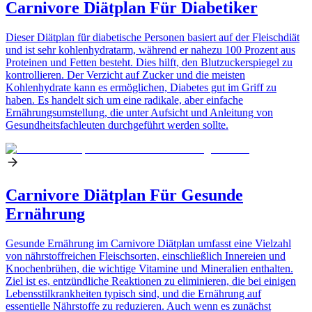
Carnivore Diätplan Für Diabetiker
Dieser Diätplan für diabetische Personen basiert auf der Fleischdiät
und ist sehr kohlenhydratarm, während er nahezu 100 Prozent aus
Proteinen und Fetten besteht. Dies hilft, den Blutzuckerspiegel zu
kontrollieren. Der Verzicht auf Zucker und die meisten
Kohlenhydrate kann es ermöglichen, Diabetes gut im Griff zu
haben. Es handelt sich um eine radikale, aber einfache
Ernährungsumstellung, die unter Aufsicht und Anleitung von
Gesundheitsfachleuten durchgeführt werden sollte.
Carnivore Diätplan Für Gesunde
Ernährung
Gesunde Ernährung im Carnivore Diätplan umfasst eine Vielzahl
von nährstoffreichen Fleischsorten, einschließlich Innereien und
Knochenbrühen, die wichtige Vitamine und Mineralien enthalten.
Ziel ist es, entzündliche Reaktionen zu eliminieren, die bei einigen
Lebensstilkrankheiten typisch sind, und die Ernährung auf
essentielle Nährstoffe zu reduzieren. Auch wenn es zunächst