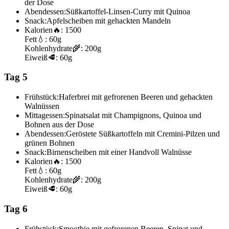
der Dose
Abendessen:
Süßkartoffel-Linsen-Curry mit Quinoa
Snack:
Apfelscheiben mit gehackten Mandeln
Kalorien
🔥:
1500
Fett
💧:
60g
Kohlenhydrate
🌾:
200g
Eiweiß
🥩:
60g
Tag 5
Frühstück:
Haferbrei mit gefrorenen Beeren und gehackten
Walnüssen
Mittagessen:
Spinatsalat mit Champignons, Quinoa und
Bohnen aus der Dose
Abendessen:
Geröstete Süßkartoffeln mit Cremini-Pilzen und
grünen Bohnen
Snack:
Birnenscheiben mit einer Handvoll Walnüsse
Kalorien
🔥:
1500
Fett
💧:
60g
Kohlenhydrate
🌾:
200g
Eiweiß
🥩:
60g
Tag 6
Frühstück:
Smoothie mit gefrorenen Beeren, Spinat und