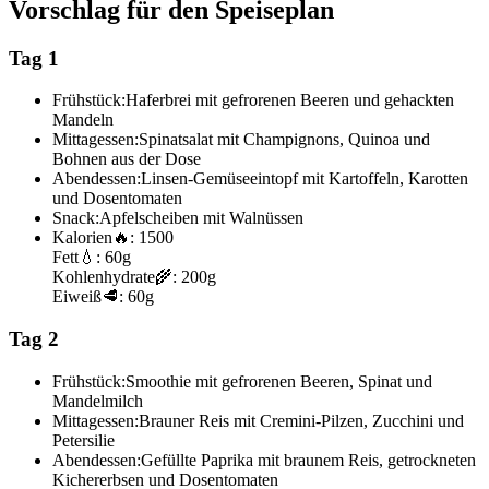
Vorschlag für den Speiseplan
Tag 1
Frühstück:
Haferbrei mit gefrorenen Beeren und gehackten
Mandeln
Mittagessen:
Spinatsalat mit Champignons, Quinoa und
Bohnen aus der Dose
Abendessen:
Linsen-Gemüseeintopf mit Kartoffeln, Karotten
und Dosentomaten
Snack:
Apfelscheiben mit Walnüssen
Kalorien
🔥:
1500
Fett
💧:
60g
Kohlenhydrate
🌾:
200g
Eiweiß
🥩:
60g
Tag 2
Frühstück:
Smoothie mit gefrorenen Beeren, Spinat und
Mandelmilch
Mittagessen:
Brauner Reis mit Cremini-Pilzen, Zucchini und
Petersilie
Abendessen:
Gefüllte Paprika mit braunem Reis, getrockneten
Kichererbsen und Dosentomaten