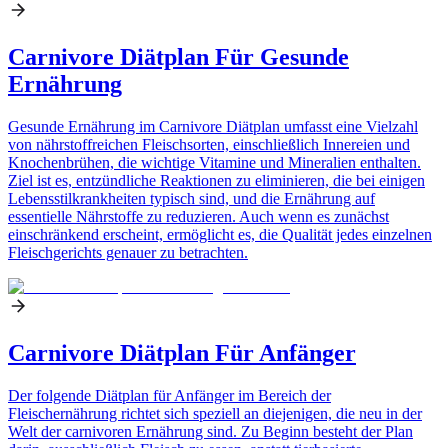
Carnivore Diätplan Für Gesunde
Ernährung
Gesunde Ernährung im Carnivore Diätplan umfasst eine Vielzahl
von nährstoffreichen Fleischsorten, einschließlich Innereien und
Knochenbrühen, die wichtige Vitamine und Mineralien enthalten.
Ziel ist es, entzündliche Reaktionen zu eliminieren, die bei einigen
Lebensstilkrankheiten typisch sind, und die Ernährung auf
essentielle Nährstoffe zu reduzieren. Auch wenn es zunächst
einschränkend erscheint, ermöglicht es, die Qualität jedes einzelnen
Fleischgerichts genauer zu betrachten.
Carnivore Diätplan Für Anfänger
Der folgende Diätplan für Anfänger im Bereich der
Fleischernährung richtet sich speziell an diejenigen, die neu in der
Welt der carnivoren Ernährung sind. Zu Beginn besteht der Plan