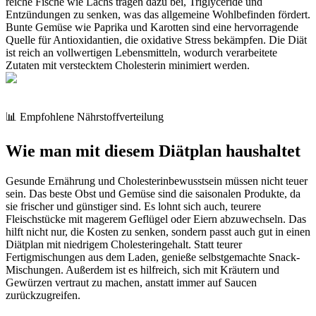
reiche Fische wie Lachs tragen dazu bei, Triglyceride und
Entzündungen zu senken, was das allgemeine Wohlbefinden fördert.
Bunte Gemüse wie Paprika und Karotten sind eine hervorragende
Quelle für Antioxidantien, die oxidative Stress bekämpfen. Die Diät
ist reich an vollwertigen Lebensmitteln, wodurch verarbeitete
Zutaten mit verstecktem Cholesterin minimiert werden.
📊 Empfohlene Nährstoffverteilung
Wie man mit diesem Diätplan haushaltet
Gesunde Ernährung und Cholesterinbewusstsein müssen nicht teuer
sein. Das beste Obst und Gemüse sind die saisonalen Produkte, da
sie frischer und günstiger sind. Es lohnt sich auch, teurere
Fleischstücke mit magerem Geflügel oder Eiern abzuwechseln. Das
hilft nicht nur, die Kosten zu senken, sondern passt auch gut in einen
Diätplan mit niedrigem Cholesteringehalt. Statt teurer
Fertigmischungen aus dem Laden, genieße selbstgemachte Snack-
Mischungen. Außerdem ist es hilfreich, sich mit Kräutern und
Gewürzen vertraut zu machen, anstatt immer auf Saucen
zurückzugreifen.