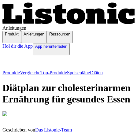
Anleitungen
Produkt
Anleitungen
Ressourcen
Hol dir die App
App herunterladen
Produkte
Vergleiche
Top-Produkte
Speisepläne
Diäten
Diätplan zur cholesterinarmen
Ernährung für gesundes Essen
Geschrieben von
Das Listonic-Team