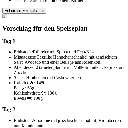
Teile die Liste mit deinem Partner
Hol dir die Einkaufsliste
Vorschlag für den Speiseplan
Tag 1
Frühstück:
Rühreier mit Spinat und Feta-Käse
Mittagessen:
Gegrillte Hähnchenschenkel mit gemischtem
Salat, Avocado und einer Beilage aus Rosenkohl
Abendessen:
Garnelenpfanne mit Vollkornnudeln, Paprika und
Zucchini
Snack:
Himbeeren mit Cashewkernen
Kalorien
🔥:
1480
Fett
💧:
63g
Kohlenhydrate
🌾:
130g
Eiweiß
🥩:
108g
Tag 2
Frühstück:
Smoothie mit griechischem Joghurt, Brombeeren
und Mandelbutter