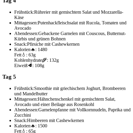
Tag 4
Frühstück:
Rühreier mit gemischtem Salat und Mozzarella-
Käse
Mittagessen:
Putenhackfleischsalat mit Rucola, Tomaten und
Avocado
Abendessen:
Gebackene Garnelen mit Couscous, Butternut-
Kürbis und grünen Bohnen
Snack:
Pfirsiche mit Cashewkernen
Kalorien
🔥:
1480
Fett
💧:
63g
Kohlenhydrate
🌾:
132g
Eiweiß
🥩:
108g
Tag 5
Frühstück:
Smoothie mit griechischem Joghurt, Brombeeren
und Mandelbutter
Mittagessen:
Hähnchenschenkel mit gemischtem Salat,
Avocado und einer Beilage aus Rosenkohl
Abendessen:
Garnelenpfanne mit Vollkornnudeln, Paprika und
Zucchini
Snack:
Himbeeren mit Cashewkernen
Kalorien
🔥:
1500
Fett
💧:
65g