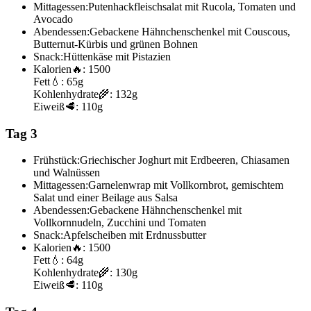
Mittagessen:
Putenhackfleischsalat mit Rucola, Tomaten und
Avocado
Abendessen:
Gebackene Hähnchenschenkel mit Couscous,
Butternut-Kürbis und grünen Bohnen
Snack:
Hüttenkäse mit Pistazien
Kalorien
🔥:
1500
Fett
💧:
65g
Kohlenhydrate
🌾:
132g
Eiweiß
🥩:
110g
Tag 3
Frühstück:
Griechischer Joghurt mit Erdbeeren, Chiasamen
und Walnüssen
Mittagessen:
Garnelenwrap mit Vollkornbrot, gemischtem
Salat und einer Beilage aus Salsa
Abendessen:
Gebackene Hähnchenschenkel mit
Vollkornnudeln, Zucchini und Tomaten
Snack:
Apfelscheiben mit Erdnussbutter
Kalorien
🔥:
1500
Fett
💧:
64g
Kohlenhydrate
🌾:
130g
Eiweiß
🥩:
110g