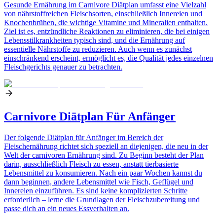
Gesunde Ernährung im Carnivore Diätplan umfasst eine Vielzahl
von nährstoffreichen Fleischsorten, einschließlich Innereien und
Knochenbrühen, die wichtige Vitamine und Mineralien enthalten.
Ziel ist es, entzündliche Reaktionen zu eliminieren, die bei einigen
Lebensstilkrankheiten typisch sind, und die Ernährung auf
essentielle Nährstoffe zu reduzieren. Auch wenn es zunächst
einschränkend erscheint, ermöglicht es, die Qualität jedes einzelnen
Fleischgerichts genauer zu betrachten.
Carnivore Diätplan Für Anfänger
Der folgende Diätplan für Anfänger im Bereich der
Fleischernährung richtet sich speziell an diejenigen, die neu in der
Welt der carnivoren Ernährung sind. Zu Beginn besteht der Plan
darin, ausschließlich Fleisch zu essen, anstatt tierbasierte
Lebensmittel zu konsumieren. Nach ein paar Wochen kannst du
dann beginnen, andere Lebensmittel wie Fisch, Geflügel und
Innereien einzuführen. Es sind keine komplizierten Schritte
erforderlich – lerne die Grundlagen der Fleischzubereitung und
passe dich an ein neues Essverhalten an.