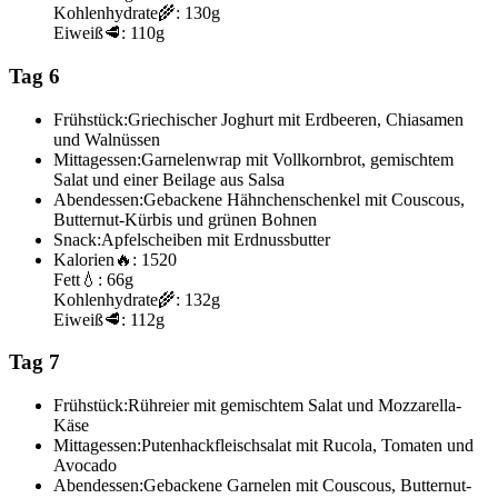
Kohlenhydrate
🌾:
130g
Eiweiß
🥩:
110g
Tag 6
Frühstück:
Griechischer Joghurt mit Erdbeeren, Chiasamen
und Walnüssen
Mittagessen:
Garnelenwrap mit Vollkornbrot, gemischtem
Salat und einer Beilage aus Salsa
Abendessen:
Gebackene Hähnchenschenkel mit Couscous,
Butternut-Kürbis und grünen Bohnen
Snack:
Apfelscheiben mit Erdnussbutter
Kalorien
🔥:
1520
Fett
💧:
66g
Kohlenhydrate
🌾:
132g
Eiweiß
🥩:
112g
Tag 7
Frühstück:
Rühreier mit gemischtem Salat und Mozzarella-
Käse
Mittagessen:
Putenhackfleischsalat mit Rucola, Tomaten und
Avocado
Abendessen:
Gebackene Garnelen mit Couscous, Butternut-