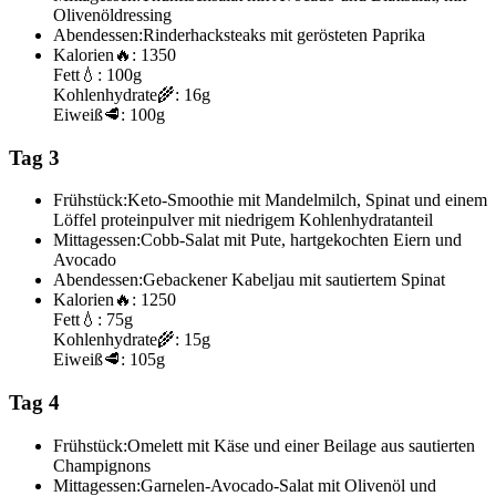
Olivenöldressing
Abendessen:
Rinderhacksteaks mit gerösteten Paprika
Kalorien
🔥:
1350
Fett
💧:
100g
Kohlenhydrate
🌾:
16g
Eiweiß
🥩:
100g
Tag 3
Frühstück:
Keto-Smoothie mit Mandelmilch, Spinat und einem
Löffel proteinpulver mit niedrigem Kohlenhydratanteil
Mittagessen:
Cobb-Salat mit Pute, hartgekochten Eiern und
Avocado
Abendessen:
Gebackener Kabeljau mit sautiertem Spinat
Kalorien
🔥:
1250
Fett
💧:
75g
Kohlenhydrate
🌾:
15g
Eiweiß
🥩:
105g
Tag 4
Frühstück:
Omelett mit Käse und einer Beilage aus sautierten
Champignons
Mittagessen:
Garnelen-Avocado-Salat mit Olivenöl und