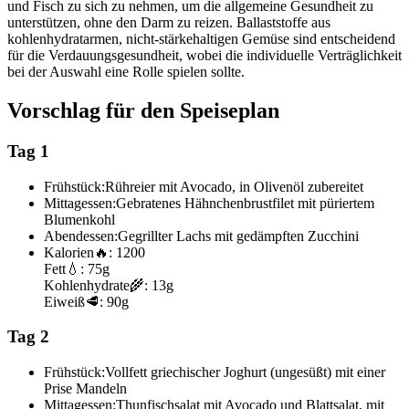
und Fisch zu sich zu nehmen, um die allgemeine Gesundheit zu
unterstützen, ohne den Darm zu reizen. Ballaststoffe aus
kohlenhydratarmen, nicht-stärkehaltigen Gemüse sind entscheidend
für die Verdauungsgesundheit, wobei die individuelle Verträglichkeit
bei der Auswahl eine Rolle spielen sollte.
Vorschlag für den Speiseplan
Tag 1
Frühstück:
Rühreier mit Avocado, in Olivenöl zubereitet
Mittagessen:
Gebratenes Hähnchenbrustfilet mit püriertem
Blumenkohl
Abendessen:
Gegrillter Lachs mit gedämpften Zucchini
Kalorien
🔥:
1200
Fett
💧:
75g
Kohlenhydrate
🌾:
13g
Eiweiß
🥩:
90g
Tag 2
Frühstück:
Vollfett griechischer Joghurt (ungesüßt) mit einer
Prise Mandeln
Mittagessen:
Thunfischsalat mit Avocado und Blattsalat, mit