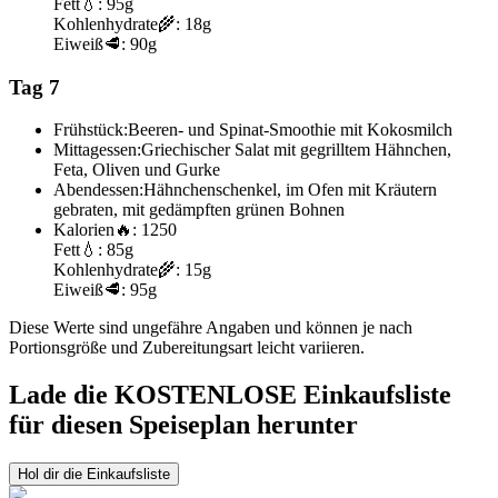
Fett
💧:
95g
Kohlenhydrate
🌾:
18g
Eiweiß
🥩:
90g
Tag 7
Frühstück:
Beeren- und Spinat-Smoothie mit Kokosmilch
Mittagessen:
Griechischer Salat mit gegrilltem Hähnchen,
Feta, Oliven und Gurke
Abendessen:
Hähnchenschenkel, im Ofen mit Kräutern
gebraten, mit gedämpften grünen Bohnen
Kalorien
🔥:
1250
Fett
💧:
85g
Kohlenhydrate
🌾:
15g
Eiweiß
🥩:
95g
Diese Werte sind ungefähre Angaben und können je nach
Portionsgröße und Zubereitungsart leicht variieren.
Lade die KOSTENLOSE Einkaufsliste
für diesen Speiseplan herunter
Hol dir die Einkaufsliste