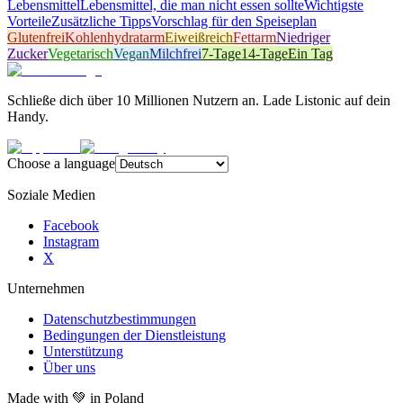
Lebensmittel
Lebensmittel, die man nicht essen sollte
Wichtigste
Vorteile
Zusätzliche Tipps
Vorschlag für den Speiseplan
Glutenfrei
Kohlenhydratarm
Eiweißreich
Fettarm
Niedriger
Zucker
Vegetarisch
Vegan
Milchfrei
7-Tage
14-Tage
Ein Tag
Schließe dich über 10 Millionen Nutzern an. Lade Listonic auf dein
Handy.
Choose a language
Soziale Medien
Facebook
Instagram
X
Unternehmen
Datenschutzbestimmungen
Bedingungen der Dienstleistung
Unterstützung
Über uns
Made with
💚
in Poland