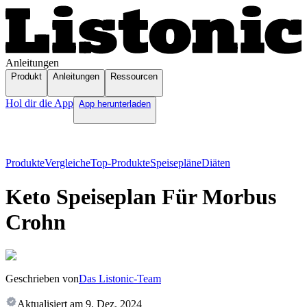
Anleitungen
Produkt
Anleitungen
Ressourcen
Hol dir die App
App herunterladen
Produkte
Vergleiche
Top-Produkte
Speisepläne
Diäten
Keto Speiseplan Für Morbus
Crohn
Geschrieben von
Das Listonic-Team
Aktualisiert am
9. Dez. 2024