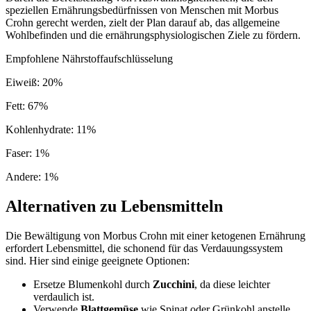
speziellen Ernährungsbedürfnissen von Menschen mit Morbus
Crohn gerecht werden, zielt der Plan darauf ab, das allgemeine
Wohlbefinden und die ernährungsphysiologischen Ziele zu fördern.
Empfohlene Nährstoffaufschlüsselung
Eiweiß
:
20
%
Fett
:
67
%
Kohlenhydrate
:
11
%
Faser
:
1
%
Andere
:
1
%
Alternativen zu Lebensmitteln
Die Bewältigung von Morbus Crohn mit einer ketogenen Ernährung
erfordert Lebensmittel, die schonend für das Verdauungssystem
sind. Hier sind einige geeignete Optionen:
Ersetze Blumenkohl durch
Zucchini
, da diese leichter
verdaulich ist.
Verwende
Blattgemüse
wie Spinat oder Grünkohl anstelle