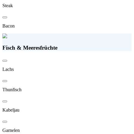
Steak
Bacon
Fisch & Meeresfrüchte
Lachs
Thunfisch
Kabeljau
Garnelen