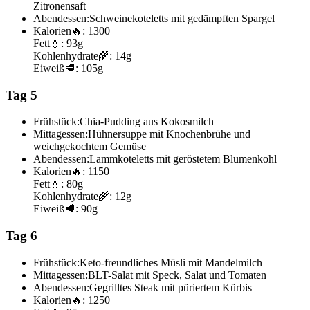
Zitronensaft
Abendessen:
Schweinekoteletts mit gedämpften Spargel
Kalorien
🔥:
1300
Fett
💧:
93g
Kohlenhydrate
🌾:
14g
Eiweiß
🥩:
105g
Tag 5
Frühstück:
Chia-Pudding aus Kokosmilch
Mittagessen:
Hühnersuppe mit Knochenbrühe und
weichgekochtem Gemüse
Abendessen:
Lammkoteletts mit geröstetem Blumenkohl
Kalorien
🔥:
1150
Fett
💧:
80g
Kohlenhydrate
🌾:
12g
Eiweiß
🥩:
90g
Tag 6
Frühstück:
Keto-freundliches Müsli mit Mandelmilch
Mittagessen:
BLT-Salat mit Speck, Salat und Tomaten
Abendessen:
Gegrilltes Steak mit püriertem Kürbis
Kalorien
🔥:
1250