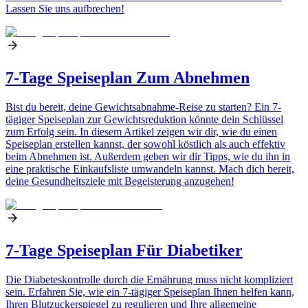
Lassen Sie uns aufbrechen!
7-Tage Speiseplan Zum Abnehmen
Bist du bereit, deine Gewichtsabnahme-Reise zu starten? Ein 7-
tägiger Speiseplan zur Gewichtsreduktion könnte dein Schlüssel
zum Erfolg sein. In diesem Artikel zeigen wir dir, wie du einen
Speiseplan erstellen kannst, der sowohl köstlich als auch effektiv
beim Abnehmen ist. Außerdem geben wir dir Tipps, wie du ihn in
eine praktische Einkaufsliste umwandeln kannst. Mach dich bereit,
deine Gesundheitsziele mit Begeisterung anzugehen!
7-Tage Speiseplan Für Diabetiker
Die Diabeteskontrolle durch die Ernährung muss nicht kompliziert
sein. Erfahren Sie, wie ein 7-tägiger Speiseplan Ihnen helfen kann,
Ihren Blutzuckerspiegel zu regulieren und Ihre allgemeine