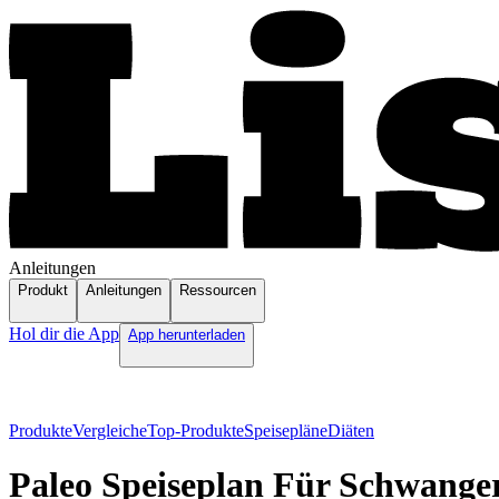
Anleitungen
Produkt
Anleitungen
Ressourcen
Hol dir die App
App herunterladen
Produkte
Vergleiche
Top-Produkte
Speisepläne
Diäten
Paleo Speiseplan Für Schwange