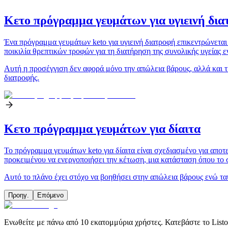
Κετο πρόγραμμα γευμάτων για υγιεινή δι
Ένα πρόγραμμα γευμάτων keto για υγιεινή διατροφή επικεντρώνεται
ποικιλία θρεπτικών τροφών για τη διατήρηση της συνολικής υγείας 
Αυτή η προσέγγιση δεν αφορά μόνο την απώλεια βάρους, αλλά και τη
διατροφής.
Κετο πρόγραμμα γευμάτων για δίαιτα
Το πρόγραμμα γευμάτων keto για δίαιτα είναι σχεδιασμένο για απο
προκειμένου να ενεργοποιήσει την κέτωση, μια κατάσταση όπου το σ
Αυτό το πλάνο έχει στόχο να βοηθήσει στην απώλεια βάρους ενώ ταυτ
Προηγ.
Επόμενο
Ενωθείτε με πάνω από 10 εκατομμύρια χρήστες. Κατεβάστε το Liston