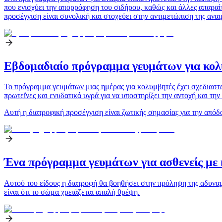
που ενισχύει την απορρόφηση του σιδήρου, καθώς και άλλες απαραίτη
προσέγγιση είναι συνολική και στοχεύει στην αντιμετώπιση της αναι
Εβδομαδιαίο πρόγραμμα γευμάτων για κο
Το πρόγραμμα γευμάτων μιας ημέρας για κολυμβητές έχει σχεδιαστεί
πρωτεΐνες και ενυδατικά υγρά για να υποστηρίξει την αντοχή και τη
Αυτή η διατροφική προσέγγιση είναι ζωτικής σημασίας για την απόδ
Ένα πρόγραμμα γευμάτων για ασθενείς με 
Αυτού του είδους η διατροφή θα βοηθήσει στην πρόληψη της αδυναμία
είναι ότι το σώμα χρειάζεται απαλή θρέψη.