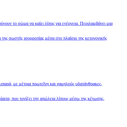
ουν το σώμα να καίει λίπος για ενέργεια. Περιλαμβάνει μια
η της σωστής ισορροπίας μέσα στο πλαίσιο της κετογονικής
λιπαρά, με μέτρια πρωτεΐνη και χαμηλούς υδατάνθρακες,
ίαιτα, που τονίζει την απώλεια λίπους μέσω της κέτωσης.