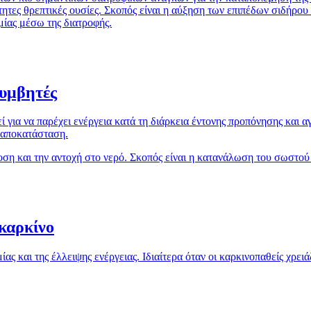
τες θρεπτικές ουσίες. Σκοπός είναι η αύξηση των επιπέδων σιδήρου κ
μίας μέσω της διατροφής.
λυμβητές
 για να παρέχει ενέργεια κατά τη διάρκεια έντονης προπόνησης και 
ν αποκατάσταση.
οση και την αντοχή στο νερό. Σκοπός είναι η κατανάλωση του σωστού
καρκίνο
ς και της έλλειψης ενέργειας. Ιδιαίτερα όταν οι καρκινοπαθείς χρειά