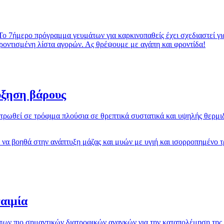
Το 7ήμερο πρόγραμμα γευμάτων για καρκινοπαθείς έχει σχεδιαστεί για
ροντισμένη λίστα αγορών. Ας θρέψουμε με αγάπη και φροντίδα!
ύξηση βάρους
ρωθεί σε τρόφιμα πλούσια σε θρεπτικά συστατικά και υψηλής θερμιδι
 να βοηθά στην ανάπτυξη μάζας και μυών με υγιή και ισορροπημένο τ
αιμία
των πιο σημαντικών διατροφικών αναγκών για την καταπολέμηση της 