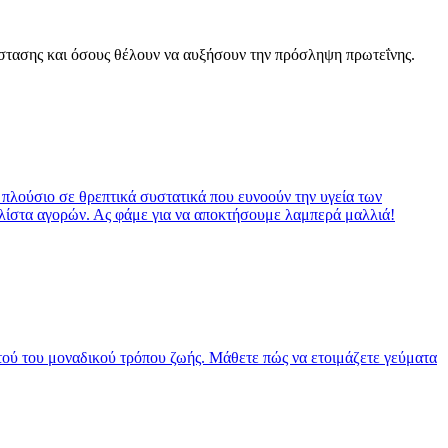
άστασης και όσους θέλουν να αυξήσουν την πρόσληψη πρωτεΐνης.
 πλούσιο σε θρεπτικά συστατικά που ευνοούν την υγεία των
 λίστα αγορών. Ας φάμε για να αποκτήσουμε λαμπερά μαλλιά!
τού του μοναδικού τρόπου ζωής. Μάθετε πώς να ετοιμάζετε γεύματα