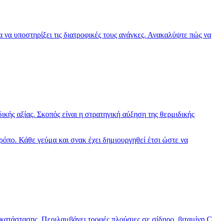
 να υποστηρίξει τις διατροφικές τους ανάγκες. Ανακαλύψτε πώς να
κής αξίας. Σκοπός είναι η στρατηγική αύξηση της θερμιδικής
ρόπο. Κάθε γεύμα και σνακ έχει δημιουργηθεί έτσι ώστε να
κατάστασης. Περιλαμβάνει τροφές πλούσιες σε σίδηρο, βιταμίνη C