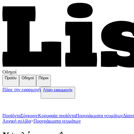
Οδηγοί
Προϊόν
Οδηγοί
Πόροι
Πάρε την εφαρμογή
Λήψη εφαρμογής
Προϊόντα
Σύγκρινε
Κορυφαία προϊόντα
Пρογράμματα γευμάτων
Δίαιτ
Αρχική σελίδα
>
Пρογράμματα γευμάτων