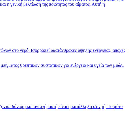
αι η γενική βελτίωση της ποιότητας του αίματος. Αυτή η
αγώνων στο νερό. Ισορροπεί υδατάνθρακες υψηλής ενέργειας, άπαχες
 μείγματος θρεπτικών συστατικών για ενέργεια και υγεία των μυών.
ζονται δύναμη και αντοχή, αυτή είναι η κατάλληλη στιγμή. Το μότο