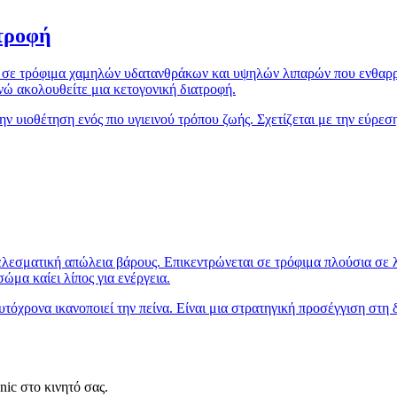
ατροφή
 σε τρόφιμα χαμηλών υδατανθράκων και υψηλών λιπαρών που ενθαρρύν
ενώ ακολουθείτε μια κετογονική διατροφή.
ν υιοθέτηση ενός πιο υγιεινού τρόπου ζωής. Σχετίζεται με την εύρεσ
τελεσματική απώλεια βάρους. Επικεντρώνεται σε τρόφιμα πλούσια σε 
ώμα καίει λίπος για ενέργεια.
όχρονα ικανοποιεί την πείνα. Είναι μια στρατηγική προσέγγιση στη δ
ic στο κινητό σας.