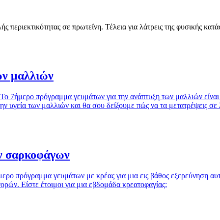
ς περιεκτικότητας σε πρωτεΐνη. Τέλεια για λάτρεις της φυσικής κατ
ων μαλλιών
 Το 7ήμερο πρόγραμμα γευμάτων για την ανάπτυξη των μαλλιών είναι
ν υγεία των μαλλιών και θα σου δείξουμε πώς να τα μετατρέψεις σε
ν σαρκοφάγων
μερο πρόγραμμα γευμάτων με κρέας για μια εις βάθος εξερεύνηση αυ
γορών. Είστε έτοιμοι για μια εβδομάδα κρεατοφαγίας;