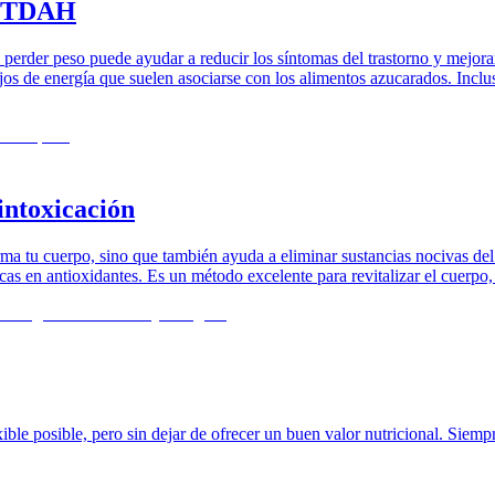
el TDAH
erder peso puede ayudar a reducir los síntomas del trastorno y mejorar 
ibajos de energía que suelen asociarse con los alimentos azucarados. In
intoxicación
ma tu cuerpo, sino que también ayuda a eliminar sustancias nocivas del 
icas en antioxidantes. Es un método excelente para revitalizar el cuerpo
ble posible, pero sin dejar de ofrecer un buen valor nutricional. Siempr