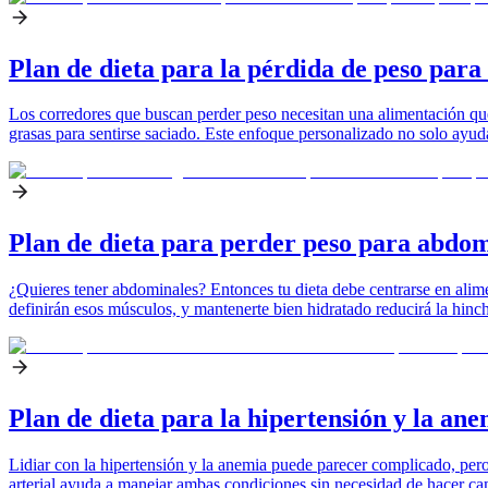
Plan de dieta para la pérdida de peso para
Los corredores que buscan perder peso necesitan una alimentación que a
grasas para sentirse saciado. Este enfoque personalizado no solo ayud
Plan de dieta para perder peso para abdom
¿Quieres tener abdominales? Entonces tu dieta debe centrarse en alim
definirán esos músculos, y mantenerte bien hidratado reducirá la hin
Plan de dieta para la hipertensión y la an
Lidiar con la hipertensión y la anemia puede parecer complicado, pero
arterial ayuda a manejar ambas condiciones sin necesidad de hacer cam