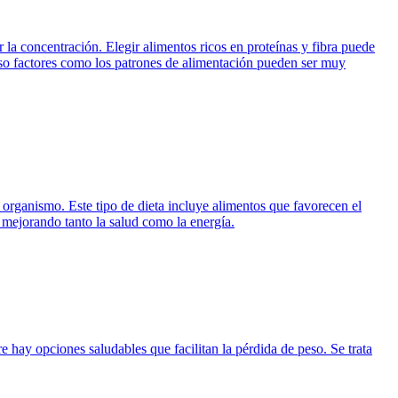
la concentración. Elegir alimentos ricos en proteínas y fibra puede
cluso factores como los patrones de alimentación pueden ser muy
organismo. Este tipo de dieta incluye alimentos que favorecen el
, mejorando tanto la salud como la energía.
e hay opciones saludables que facilitan la pérdida de peso. Se trata