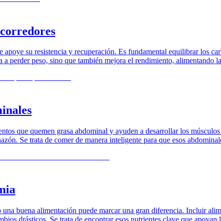
 corredores
poye su resistencia y recuperación. Es fundamental equilibrar los carbo
a a perder peso, sino que también mejora el rendimiento, alimentando la
inales
entos que quemen grasa abdominal y ayuden a desarrollar los músculos d
chazón. Se trata de comer de manera inteligente para que esos abdomina
emia
 una buena alimentación puede marcar una gran diferencia. Incluir alim
bios drásticos. Se trata de encontrar esos nutrientes clave que apoyan l