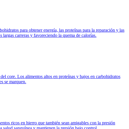
hidratos para obtener energía, las proteínas para la reparación y las
s largas carreras y favoreciendo la quema de calorías.
el core. Los alimentos altos en proteínas y bajos en carbohidratos
les se marquen.
entos ricos en hierro que también sean amigables con la presión
a salud sanguínea y mantienen la presión bajo control.