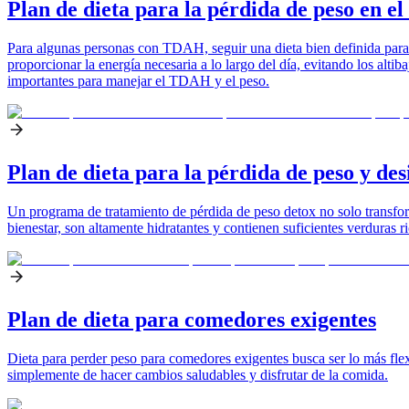
Plan de dieta para la pérdida de peso en 
Para algunas personas con TDAH, seguir una dieta bien definida para p
proporcionar la energía necesaria a lo largo del día, evitando los alt
importantes para manejar el TDAH y el peso.
Plan de dieta para la pérdida de peso y des
Un programa de tratamiento de pérdida de peso detox no solo transfor
bienestar, son altamente hidratantes y contienen suficientes verduras r
Plan de dieta para comedores exigentes
Dieta para perder peso para comedores exigentes busca ser lo más flexi
simplemente de hacer cambios saludables y disfrutar de la comida.