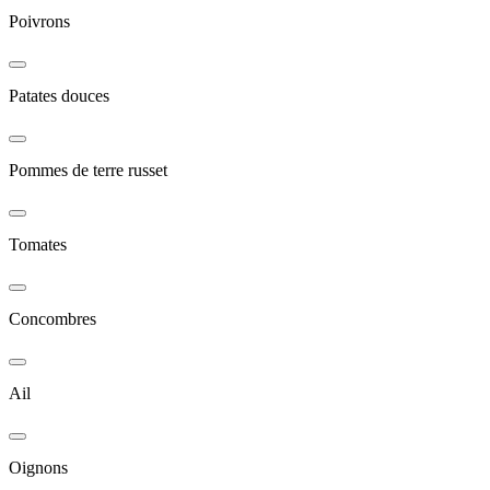
Poivrons
Patates douces
Pommes de terre russet
Tomates
Concombres
Ail
Oignons