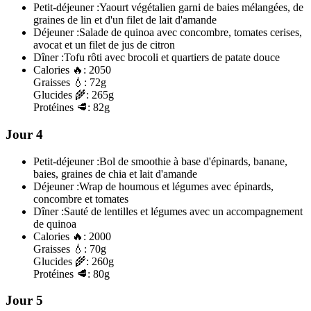
Petit-déjeuner :
Yaourt végétalien garni de baies mélangées, de
graines de lin et d'un filet de lait d'amande
Déjeuner :
Salade de quinoa avec concombre, tomates cerises,
avocat et un filet de jus de citron
Dîner :
Tofu rôti avec brocoli et quartiers de patate douce
Calories
🔥:
2050
Graisses
💧:
72g
Glucides
🌾:
265g
Protéines
🥩:
82g
Jour 4
Petit-déjeuner :
Bol de smoothie à base d'épinards, banane,
baies, graines de chia et lait d'amande
Déjeuner :
Wrap de houmous et légumes avec épinards,
concombre et tomates
Dîner :
Sauté de lentilles et légumes avec un accompagnement
de quinoa
Calories
🔥:
2000
Graisses
💧:
70g
Glucides
🌾:
260g
Protéines
🥩:
80g
Jour 5