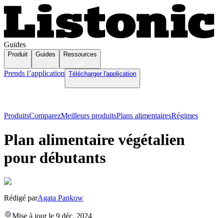
Guides
Produit
Guides
Ressources
Prends l’application
Télécharger l'application
Produits
Comparez
Meilleurs produits
Plans alimentaires
Régimes
Plan alimentaire végétalien
pour débutants
Rédigé par
Agata Pankow
Mise à jour le
9 déc. 2024