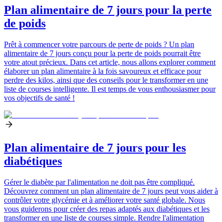
Plan alimentaire de 7 jours pour la perte
de poids
Prêt à commencer votre parcours de perte de poids ? Un plan
alimentaire de 7 jours conçu pour la perte de poids pourrait être
votre atout précieux. Dans cet article, nous allons explorer comment
élaborer un plan alimentaire à la fois savoureux et efficace pour
perdre des kilos, ainsi que des conseils pour le transformer en une
liste de courses intelligente. Il est temps de vous enthousiasmer pour
vos objectifs de santé !
Plan alimentaire de 7 jours pour les
diabétiques
Gérer le diabète par l'alimentation ne doit pas être compliqué.
Découvrez comment un plan alimentaire de 7 jours peut vous aider à
contrôler votre glycémie et à améliorer votre santé globale. Nous
vous guiderons pour créer des repas adaptés aux diabétiques et les
transformer en une liste de courses simple. Rendre l'alimentation