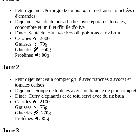
Petit-déjeuner :
Porridge de quinoa garni de fraises tranchées et
d'amandes
Déjeuner :
Salade de pois chiches avec épinards, tomates,
concombre et un filet d'huile d'olive
Dîner :
Sauté de tofu avec brocoli, poivrons et riz brun
Calories
🔥:
2000
Graisses
💧:
70g
Glucides
🌾:
260g
Protéines
🥩:
80g
Jour 2
Petit-déjeuner :
Pain complet grillé avec tranches d'avocat et
tomates cerises
Déjeuner :
Soupe de lentilles avec une tranche de pain complet
Dîner :
Curry d'épinards et de tofu servi avec du riz brun
Calories
🔥:
2100
Graisses
💧:
75g
Glucides
🌾:
270g
Protéines
🥩:
85g
Jour 3