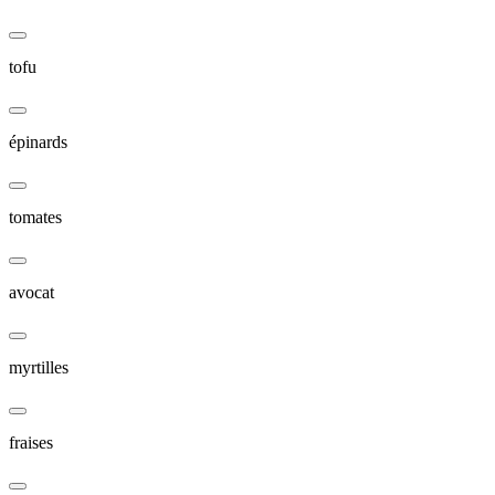
tofu
épinards
tomates
avocat
myrtilles
fraises