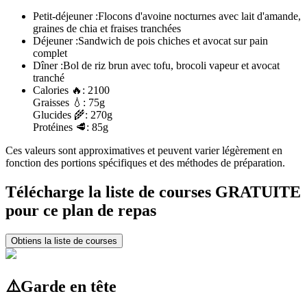
Petit-déjeuner :
Flocons d'avoine nocturnes avec lait d'amande,
graines de chia et fraises tranchées
Déjeuner :
Sandwich de pois chiches et avocat sur pain
complet
Dîner :
Bol de riz brun avec tofu, brocoli vapeur et avocat
tranché
Calories
🔥:
2100
Graisses
💧:
75g
Glucides
🌾:
270g
Protéines
🥩:
85g
Ces valeurs sont approximatives et peuvent varier légèrement en
fonction des portions spécifiques et des méthodes de préparation.
Télécharge la liste de courses GRATUITE
pour ce plan de repas
Obtiens la liste de courses
⚠️
Garde en tête