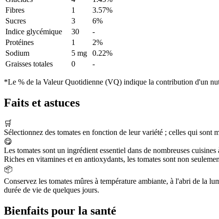
Fibres
1
3.57%
Sucres
3
6%
Indice glycémique
30
-
Protéines
1
2%
Sodium
5 mg
0.22%
Graisses totales
0
-
*Le % de la Valeur Quotidienne (VQ) indique la contribution d'un nutr
Faits et astuces
🛒
Sélectionnez des tomates en fonction de leur variété ; celles qui sont 
😋
Les tomates sont un ingrédient essentiel dans de nombreuses cuisines à 
Riches en vitamines et en antioxydants, les tomates sont non seulement
📦
Conservez les tomates mûres à température ambiante, à l'abri de la lumi
durée de vie de quelques jours.
Bienfaits pour la santé