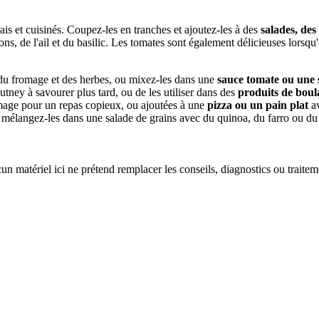
rais et cuisinés. Coupez-les en tranches et ajoutez-les à des
salades, de
s, de l'ail et du basilic. Les tomates sont également délicieuses lorsqu'e
du fromage et des herbes, ou mixez-les dans une
sauce tomate ou une
tney à savourer plus tard, ou de les utiliser dans des
produits de boul
omage pour un repas copieux, ou ajoutées à une
pizza ou un pain plat
av
 ou mélangez-les dans une salade de grains avec du quinoa, du farro ou d
un matériel ici ne prétend remplacer les conseils, diagnostics ou traite