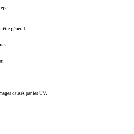
repas.
n-être général.
ques.
um.
mmages causés par les UV.