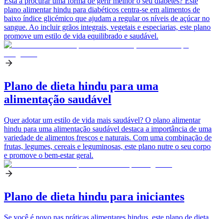
Está a procurar uma forma de gerir melhor o seu diabetes? Este
plano alimentar hindu para diabéticos centra-se em alimentos de
baixo índice glicémico que ajudam a regular os níveis de açúcar no
sangue. Ao incluir grãos integrais, vegetais e especiarias, este plano
promove um estilo de vida equilibrado e saudável.
Plano de dieta hindu para uma
alimentação saudável
Quer adotar um estilo de vida mais saudável? O plano alimentar
hindu para uma alimentação saudável destaca a importância de uma
variedade de alimentos frescos e naturais. Com uma combinação de
frutas, legumes, cereais e leguminosas, este plano nutre o seu corpo
e promove o bem-estar geral.
Plano de dieta hindu para iniciantes
Se você é novo nas práticas alimentares hindus, este plano de dieta