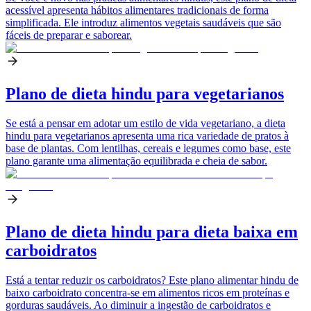
acessível apresenta hábitos alimentares tradicionais de forma
simplificada. Ele introduz alimentos vegetais saudáveis que são
fáceis de preparar e saborear.
Plano de dieta hindu para vegetarianos
Se está a pensar em adotar um estilo de vida vegetariano, a dieta
hindu para vegetarianos apresenta uma rica variedade de pratos à
base de plantas. Com lentilhas, cereais e legumes como base, este
plano garante uma alimentação equilibrada e cheia de sabor.
Plano de dieta hindu para dieta baixa em
carboidratos
Está a tentar reduzir os carboidratos? Este plano alimentar hindu de
baixo carboidrato concentra-se em alimentos ricos em proteínas e
gorduras saudáveis. Ao diminuir a ingestão de carboidratos e