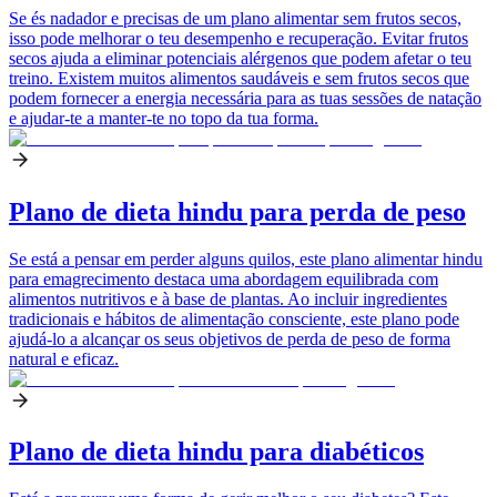
Se és nadador e precisas de um plano alimentar sem frutos secos,
isso pode melhorar o teu desempenho e recuperação. Evitar frutos
secos ajuda a eliminar potenciais alérgenos que podem afetar o teu
treino. Existem muitos alimentos saudáveis e sem frutos secos que
podem fornecer a energia necessária para as tuas sessões de natação
e ajudar-te a manter-te no topo da tua forma.
Plano de dieta hindu para perda de peso
Se está a pensar em perder alguns quilos, este plano alimentar hindu
para emagrecimento destaca uma abordagem equilibrada com
alimentos nutritivos e à base de plantas. Ao incluir ingredientes
tradicionais e hábitos de alimentação consciente, este plano pode
ajudá-lo a alcançar os seus objetivos de perda de peso de forma
natural e eficaz.
Plano de dieta hindu para diabéticos