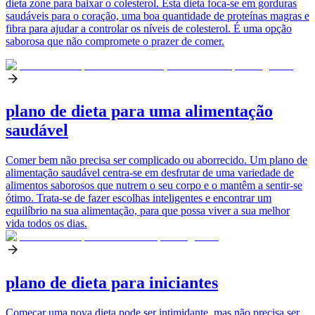
dieta zone para baixar o colesterol. Esta dieta foca-se em gorduras
saudáveis para o coração, uma boa quantidade de proteínas magras e
fibra para ajudar a controlar os níveis de colesterol. É uma opção
saborosa que não compromete o prazer de comer.
plano de dieta para uma alimentação
saudável
Comer bem não precisa ser complicado ou aborrecido. Um plano de
alimentação saudável centra-se em desfrutar de uma variedade de
alimentos saborosos que nutrem o seu corpo e o mantêm a sentir-se
ótimo. Trata-se de fazer escolhas inteligentes e encontrar um
equilíbrio na sua alimentação, para que possa viver a sua melhor
vida todos os dias.
plano de dieta para iniciantes
Começar uma nova dieta pode ser intimidante, mas não precisa ser