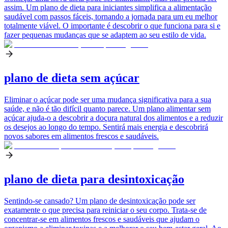
assim. Um plano de dieta para iniciantes simplifica a alimentação
saudável com passos fáceis, tornando a jornada para um eu melhor
totalmente viável. O importante é descobrir o que funciona para si e
fazer pequenas mudanças que se adaptem ao seu estilo de vida.
plano de dieta sem açúcar
Eliminar o açúcar pode ser uma mudança significativa para a sua
saúde, e não é tão difícil quanto parece. Um plano alimentar sem
açúcar ajuda-o a descobrir a doçura natural dos alimentos e a reduzir
os desejos ao longo do tempo. Sentirá mais energia e descobrirá
novos sabores em alimentos frescos e saudáveis.
plano de dieta para desintoxicação
Sentindo-se cansado? Um plano de desintoxicação pode ser
exatamente o que precisa para reiniciar o seu corpo. Trata-se de
concentrar-se em alimentos frescos e saudáveis que ajudam o