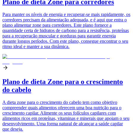
Plano de dieta Zone para corredores
Para manter os níveis de energia e recuperar-se mais rapidamente, os
corredores precisam da alimentação adequada, e é aqui que entra o
plano alimentar zone para corredores. Este plano fornece a
quantidade certa de hidratos de carbono para a resistência, proteínas
para a recuperação muscular e gorduras para garantir energia
durante longos períodos. Com este plano, consegue encontrar o seu
ritmo ideal e manter a sua dinâmica.
Plano de dieta Zone para o crescimento
do cabelo
A dieta zone para o crescimento do cabelo tem como objetivo
compreender quais alimentos oferecem uma boa nutrição para o
crescimento capilar. Alimente os seus folículos capilares com
alimentos ricos em proteínas, vitaminas e minerais que apoiam o seu
desenvolvimento. Uma forma natural de alcançar a saúde capilar
que deseja.