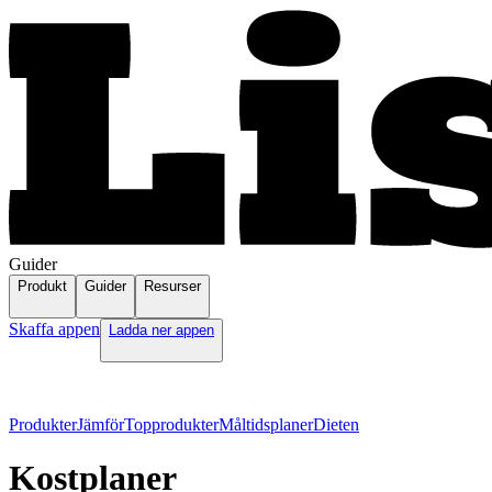
Guider
Produkt
Guider
Resurser
Skaffa appen
Ladda ner appen
Produkter
Jämför
Topprodukter
Måltidsplaner
Dieten
Kostplaner