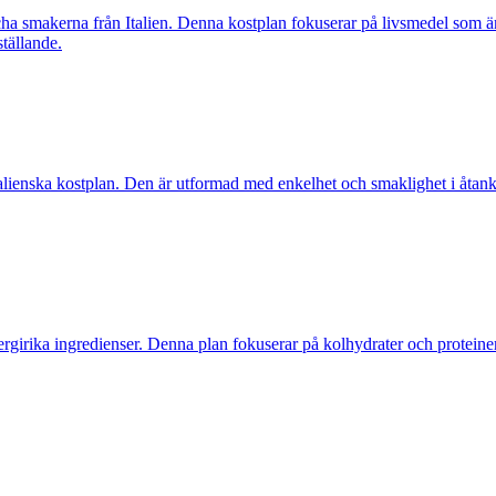
scha smakerna från Italien. Denna kostplan fokuserar på livsmedel som 
ställande.
alienska kostplan. Den är utformad med enkelhet och smaklighet i åtanke 
ergirika ingredienser. Denna plan fokuserar på kolhydrater och proteiner