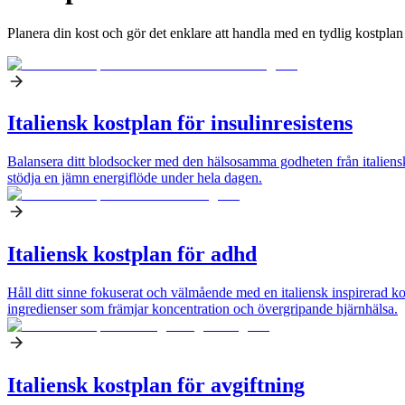
Planera din kost och gör det enklare att handla med en tydlig kostplan
Italiensk kostplan för insulinresistens
Balansera ditt blodsocker med den hälsosamma godheten från italiensk ma
stödja en jämn energiflöde under hela dagen.
Italiensk kostplan för adhd
Håll ditt sinne fokuserat och välmående med en italiensk inspirerad k
ingredienser som främjar koncentration och övergripande hjärnhälsa.
Italiensk kostplan för avgiftning