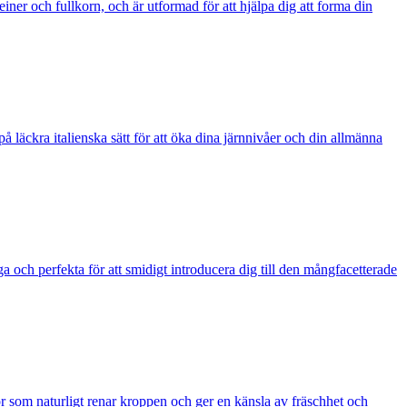
ner och fullkorn, och är utformad för att hjälpa dig att forma din
å läckra italienska sätt för att öka dina järnnivåer och din allmänna
och perfekta för att smidigt introducera dig till den mångfacetterade
r som naturligt renar kroppen och ger en känsla av fräschhet och