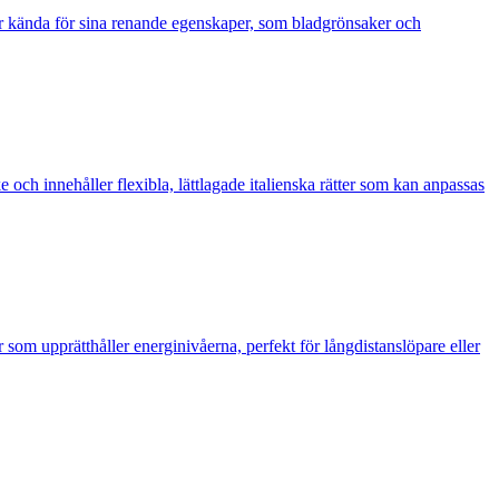
är kända för sina renande egenskaper, som bladgrönsaker och
och innehåller flexibla, lättlagade italienska rätter som kan anpassas
 som upprätthåller energinivåerna, perfekt för långdistanslöpare eller