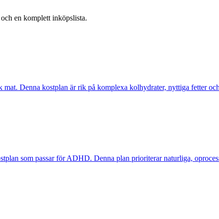
 och en komplett inköpslista.
t. Denna kostplan är rik på komplexa kolhydrater, nyttiga fetter och mag
ostplan som passar för ADHD. Denna plan prioriterar naturliga, oproces