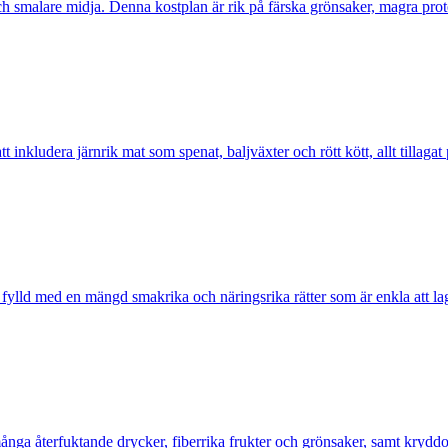
h smalare midja. Denna kostplan är rik på färska grönsaker, magra protei
nkludera järnrik mat som spenat, baljväxter och rött kött, allt tillagat p
lld med en mängd smakrika och näringsrika rätter som är enkla att laga 
nga återfuktande drycker, fiberrika frukter och grönsaker, samt kryddo