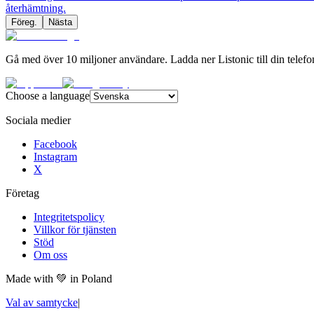
återhämtning.
Föreg.
Nästa
Gå med över 10 miljoner användare. Ladda ner Listonic till din telefo
Choose a language
Sociala medier
Facebook
Instagram
X
Företag
Integritetspolicy
Villkor för tjänsten
Stöd
Om oss
Made with
💚
in Poland
Val av samtycke
|