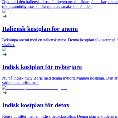
Dyk ner i den italienska kosthållningen om du siktar på en skarpare oc
midja samtidigt som du får njuta av smakrika måltider.
Italiensk kostplan för anemi
Bekämpa anemi med en italiensk twist. Denna kostplan fokuserar på att i
vitalitet.
Indisk kostplan för nybörjare
Ny på indisk mat? Börja med denna nybörjarvänliga kostplan. Den är fy
världen av indisk mat.
Indisk kostplan för detox
Rensa ut gifter med en indisk detoxkostplan. Denna plan inkluderar må