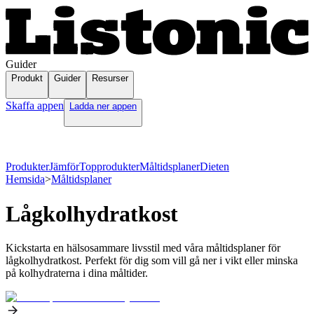
Guider
Produkt
Guider
Resurser
Skaffa appen
Ladda ner appen
Produkter
Jämför
Topprodukter
Måltidsplaner
Dieten
Hemsida
>
Måltidsplaner
Lågkolhydratkost
Kickstarta en hälsosammare livsstil med våra måltidsplaner för
lågkolhydratkost. Perfekt för dig som vill gå ner i vikt eller minska
på kolhydraterna i dina måltider.