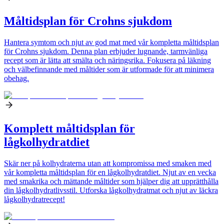
Måltidsplan för Crohns sjukdom
Hantera symtom och njut av god mat med vår kompletta måltidsplan
för Crohns sjukdom. Denna plan erbjuder lugnande, tarmvänliga
recept som är lätta att smälta och näringsrika. Fokusera på läkning
och välbefinnande med måltider som är utformade för att minimera
obehag.
Komplett måltidsplan för
lågkolhydratdiet
Skär ner på kolhydraterna utan att kompromissa med smaken med
vår kompletta måltidsplan för en lågkolhydratdiet. Njut av en vecka
med smakrika och mättande måltider som hjälper dig att upprätthålla
din lågkolhydratlivsstil. Utforska lågkolhydratmat och njut av läckra
lågkolhydratrecept!