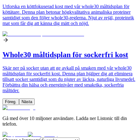
Utforska en köttfokuserad kost med vår whole30 måltidsplan för
köttätare. Denna plan betonar högkvalitativa animaliska proteiner
samtidigt som den följer whole30-reglerna. Njut av rejäl, proteinrik
mat som får dig att känna dig mätt och nöjd.
Whole30 måltidsplan för sockerfri kost
Skär ner på socker utan att ge avkall på smaken med vår whole30
måltidsplan för sockerfri kost. Denna plan hjälper dig att eliminera
tillsatt socker samtidigt som du njuter av läckra, naturliga livsmedel.
Förbättra din hälsa och energinivåer med smakrika, sockerfria
måltider.
Föreg.
Nästa
Gå med över 10 miljoner användare. Ladda ner Listonic till din
telefon.