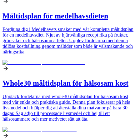
Måltidsplan för medelhavsdieten
Fördjupa dig i Medelhavets smaker med vår kompletta måltidsplan
för en medelhavsdiet. Njut av hjärtvänliga recept rika på frukter,
grönsaker och hälsosamma fetter. Upplev fördelarna med denna
tidlösa kosthållning genom måltider som både är välsmakande och
näringsrika.
Whole30 måltidsplan för hälsosam kost
Upptäck fördelarna med whole30 måltidsplan för hälsosam kost
med vår enkla och praktiska guide. Denna plan fokuserar på hela
livsmedel och hjälper dig att återställa dina matvanor på bara 30
dagar. Säg adjö till processade livsmedel och hej till ett
hälsosammare och mer medvetet sätt att äta.