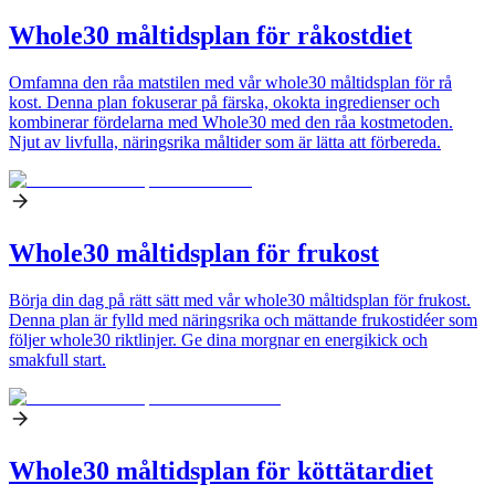
Whole30 måltidsplan för råkostdiet
Omfamna den råa matstilen med vår whole30 måltidsplan för rå
kost. Denna plan fokuserar på färska, okokta ingredienser och
kombinerar fördelarna med Whole30 med den råa kostmetoden.
Njut av livfulla, näringsrika måltider som är lätta att förbereda.
Whole30 måltidsplan för frukost
Börja din dag på rätt sätt med vår whole30 måltidsplan för frukost.
Denna plan är fylld med näringsrika och mättande frukostidéer som
följer whole30 riktlinjer. Ge dina morgnar en energikick och
smakfull start.
Whole30 måltidsplan för köttätardiet