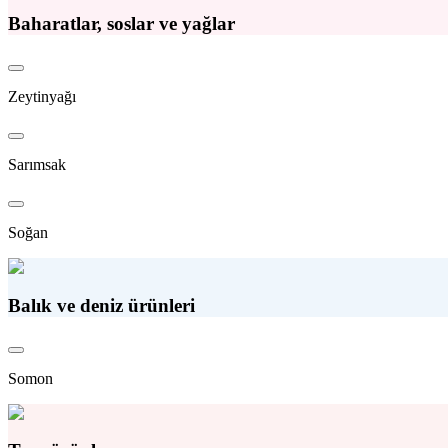
Baharatlar, soslar ve yağlar
Zeytinyağı
Sarımsak
Soğan
Balık ve deniz ürünleri
Somon