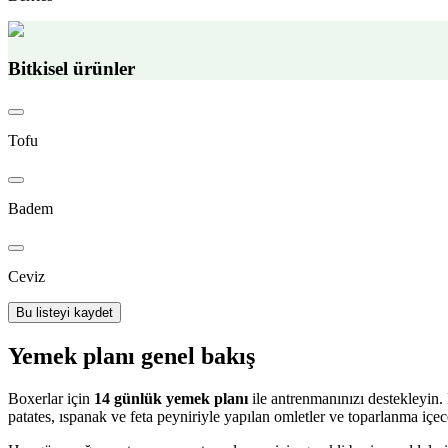
Bitkisel ürünler
Tofu
Badem
Ceviz
Bu listeyi kaydet
Yemek planı genel bakış
Boxerlar için
14 günlük yemek planı
ile antrenmanınızı destekleyin. 
patates, ıspanak ve feta peyniriyle yapılan omletler ve toparlanma i