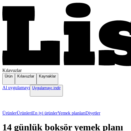
Kılavuzlar
Ürün
Kılavuzlar
Kaynaklar
Al uygulamayı
Uygulamayı indir
Ürünler
Ürünleri
En iyi ürünler
Yemek planları
Diyetler
14 günlük boksör yemek planı