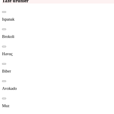
Taze ürünler
Ispanak
Brokoli
Havuç
Biber
Avokado
Muz