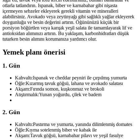
otlarla tatlandırın. Ispanak, biber ve karnabahar gibi nişasta
içermeyen sebzeler ekleyerek gerekli vitamin ve mineralleri
alabilirsiniz. Avokado veya zeytinyağı gibi sağlıklı yağlar ekleyerek
doygunluğu ve besin değerini artırın. Öğününüzü küçük bir
porsiyon böğürtlen veya karışık yeşil salata ile tamamlayarak lif ve
antioksidan alımınızı artırın. Bu yaklaşım, karbonhidratları düşük
tutarken besin alımını korumanıza yardımcı olur.
Yemek planı önerisi
1. Gün
Kahvaltı:
Ispanak ve cheddar peyniri ile çırpılmış yumurta
Öğle:
Kızarmış tavuk göğsü, lahana ve avokado salatası
Akşam:
Fırında somon, kuşkonmaz ve brokoli
Atıştırmalık:
Yunan yoğurdu, çilek ve badem
2. Gün
Kahvaltı:
Pastırma ve yumurta, yanında dilimlenmiş domates
Öğle:
Kıyma sotelenmiş biber ve kabak ile
Akşam:
Tavuk göğsü, karnabahar pilavı ve yeşil fasulye