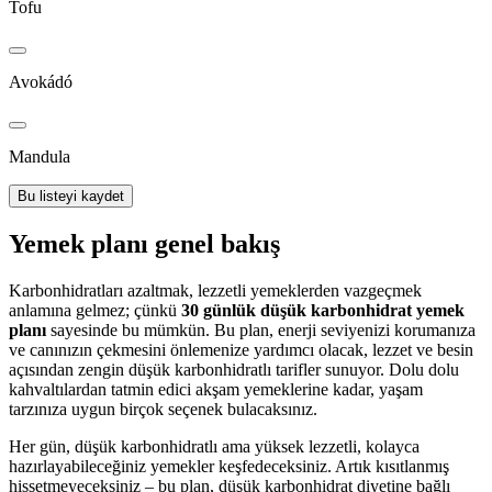
Tofu
Avokádó
Mandula
Bu listeyi kaydet
Yemek planı genel bakış
Karbonhidratları azaltmak, lezzetli yemeklerden vazgeçmek
anlamına gelmez; çünkü
30 günlük düşük karbonhidrat yemek
planı
sayesinde bu mümkün. Bu plan, enerji seviyenizi korumanıza
ve canınızın çekmesini önlemenize yardımcı olacak, lezzet ve besin
açısından zengin düşük karbonhidratlı tarifler sunuyor. Dolu dolu
kahvaltılardan tatmin edici akşam yemeklerine kadar, yaşam
tarzınıza uygun birçok seçenek bulacaksınız.
Her gün, düşük karbonhidratlı ama yüksek lezzetli, kolayca
hazırlayabileceğiniz yemekler keşfedeceksiniz. Artık kısıtlanmış
hissetmeyeceksiniz – bu plan, düşük karbonhidrat diyetine bağlı