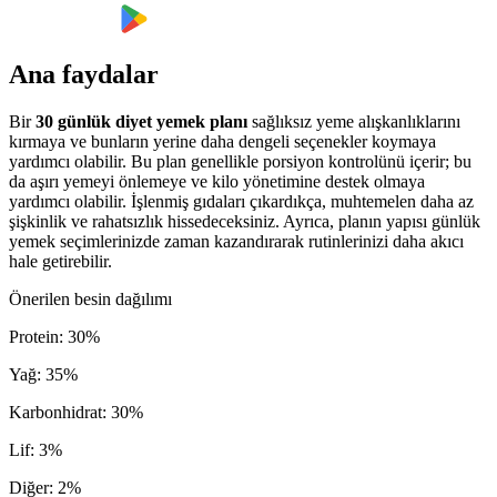
Ana faydalar
Bir
30 günlük diyet yemek planı
sağlıksız yeme alışkanlıklarını
kırmaya ve bunların yerine daha dengeli seçenekler koymaya
yardımcı olabilir. Bu plan genellikle porsiyon kontrolünü içerir; bu
da aşırı yemeyi önlemeye ve kilo yönetimine destek olmaya
yardımcı olabilir. İşlenmiş gıdaları çıkardıkça, muhtemelen daha az
şişkinlik ve rahatsızlık hissedeceksiniz. Ayrıca, planın yapısı günlük
yemek seçimlerinizde zaman kazandırarak rutinlerinizi daha akıcı
hale getirebilir.
Önerilen besin dağılımı
Protein
:
30
%
Yağ
:
35
%
Karbonhidrat
:
30
%
Lif
:
3
%
Diğer
:
2
%