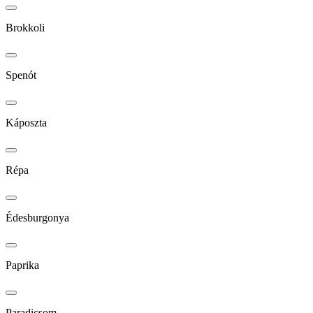
Brokkoli
Spenót
Káposzta
Répa
Édesburgonya
Paprika
Paradicsom