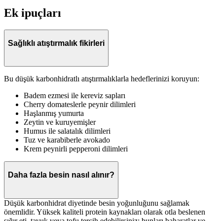
Ek ipuçları
Sağlıklı atıştırmalık fikirleri
Bu düşük karbonhidratlı atıştırmalıklarla hedeflerinizi koruyun:
Badem ezmesi ile kereviz sapları
Cherry domateslerle peynir dilimleri
Haşlanmış yumurta
Zeytin ve kuruyemişler
Humus ile salatalık dilimleri
Tuz ve karabiberle avokado
Krem peynirli pepperoni dilimleri
Daha fazla besin nasıl alınır?
Düşük karbonhidrat diyetinde besin yoğunluğunu sağlamak
önemlidir. Yüksek kaliteli protein kaynakları olarak otla beslenen
sığır eti, tavuk veya tofu tercih edebilirsiniz; bunları baharatlar ve