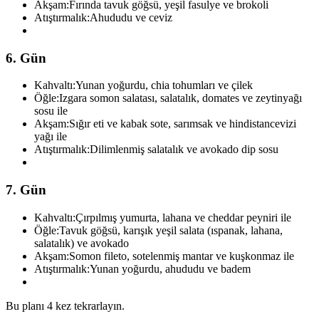
Akşam:
Fırında tavuk göğsü, yeşil fasulye ve brokoli
Atıştırmalık:
Ahududu ve ceviz
6. Gün
Kahvaltı:
Yunan yoğurdu, chia tohumları ve çilek
Öğle:
Izgara somon salatası, salatalık, domates ve zeytinyağı
sosu ile
Akşam:
Sığır eti ve kabak sote, sarımsak ve hindistancevizi
yağı ile
Atıştırmalık:
Dilimlenmiş salatalık ve avokado dip sosu
7. Gün
Kahvaltı:
Çırpılmış yumurta, lahana ve cheddar peyniri ile
Öğle:
Tavuk göğsü, karışık yeşil salata (ıspanak, lahana,
salatalık) ve avokado
Akşam:
Somon fileto, sotelenmiş mantar ve kuşkonmaz ile
Atıştırmalık:
Yunan yoğurdu, ahududu ve badem
Bu planı 4 kez tekrarlayın.