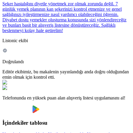
Şeker hastalığını diyetle yönetmek zor olmak zorunda değil. 7
günlük yemek planının kan şekerinizi kontrol etmenize ve genel
sağlığınızı iyileştirmenize nasıl yardımcı olabileceğini öğrenin.
Diyabet dostu yemekler oluşturma konusunda sizi yönlendireceğiz
ve bunları basit bir alışveriş listesine dönüştüreceğiz. Sağlıklı
beslenmeyi kolay hale getirelim!
Listonic ekibi
Doğrulandı
Editör ekibimiz, bu makalenin yayınlandığı anda doğru olduğundan
emin olmak için kontrol etti.
Telefonunda en yüksek puan alan alışveriş listesi uygulamasını al!
İçindekiler tablosu