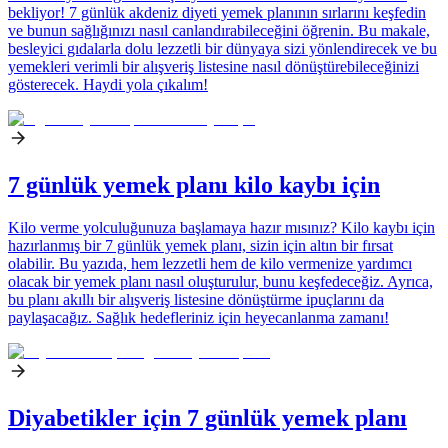
bekliyor! 7 günlük akdeniz diyeti yemek planının sırlarını keşfedin
ve bunun sağlığınızı nasıl canlandırabileceğini öğrenin. Bu makale,
besleyici gıdalarla dolu lezzetli bir dünyaya sizi yönlendirecek ve bu
yemekleri verimli bir alışveriş listesine nasıl dönüştürebileceğinizi
gösterecek. Haydi yola çıkalım!
7 günlük yemek planı kilo kaybı için
Kilo verme yolculuğunuza başlamaya hazır mısınız? Kilo kaybı için
hazırlanmış bir 7 günlük yemek planı, sizin için altın bir fırsat
olabilir. Bu yazıda, hem lezzetli hem de kilo vermenize yardımcı
olacak bir yemek planı nasıl oluşturulur, bunu keşfedeceğiz. Ayrıca,
bu planı akıllı bir alışveriş listesine dönüştürme ipuçlarını da
paylaşacağız. Sağlık hedefleriniz için heyecanlanma zamanı!
Diyabetikler için 7 günlük yemek planı