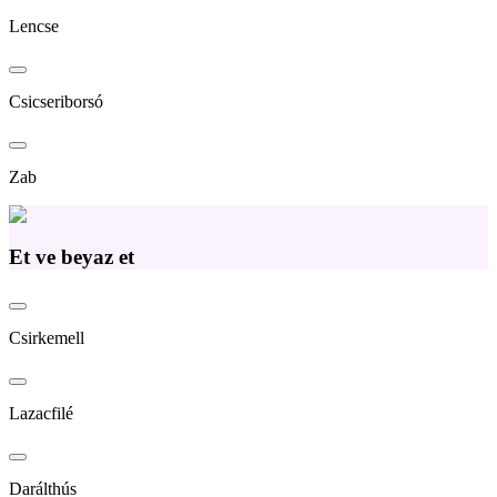
Lencse
Csicseriborsó
Zab
Et ve beyaz et
Csirkemell
Lazacfilé
Darálthús