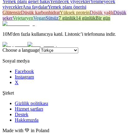
Yemek planı genel bakış
Yenilecek yiyecekler
Yenmeyecek
yiyecekler
Ana faydalar
Yemek planı önerisi
Glütensiz
Düşük karbonhidrat
Yüksek protein
Düşük yağlı
Düşük
şeker
Vejetaryen
Vegan
Sütsüz
7 günlük
14 günlük
Bir gün
10M'den fazla kullanıcıya katıl. Listonic’i telefonuna indir.
Choose a language
Sosyal medya
Facebook
Instagram
X
Şirket
Gizlilik politikası
Hizmet şartları
Destek
Hakkımızda
Made with
💚
in Poland