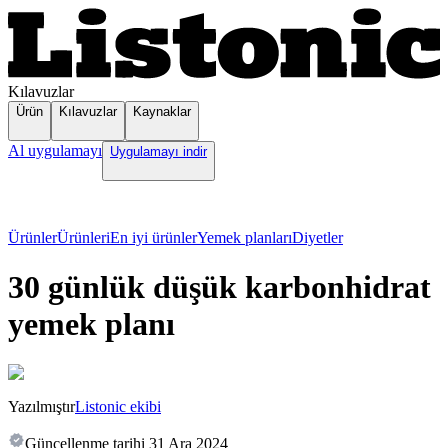
Kılavuzlar
Ürün
Kılavuzlar
Kaynaklar
Al uygulamayı
Uygulamayı indir
Ürünler
Ürünleri
En iyi ürünler
Yemek planları
Diyetler
30 günlük düşük karbonhidrat
yemek planı
Yazılmıştır
Listonic ekibi
Güncellenme tarihi
31 Ara 2024