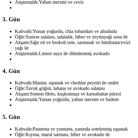
Atıştırmalık:
Yaban mersini ve ceviz
3. Gün
Kahvaltı:
Yunan yoğurdu, chia tohumları ve ahududu
Öğle:
Somon salatası, salatalık, biber ve zeytinyağı sosu ile
Akşam:
Sığır eti ve brokoli sote, sarımsak ve hindistancevizi
yağı ile
Atıştırmalık:
Limon suyu ile dilimlenmiş avokado
4. Gün
Kahvaltı:
Mantar, ıspanak ve cheddar peyniri ile omlet
Öğle:
Tavuk göğsü, lahana ve avokado salatası
Akşam:
Somon fileto, kuşkonmaz ve karnabahar püresi
Atıştırmalık:
Yunan yoğurdu, yaban mersini ve badem
5. Gün
Kahvaltı:
Pastırma ve yumurta, yanında sotelenmiş ıspanak
Öğle:
Kıyma, marul sarması, biber ve avokado ile