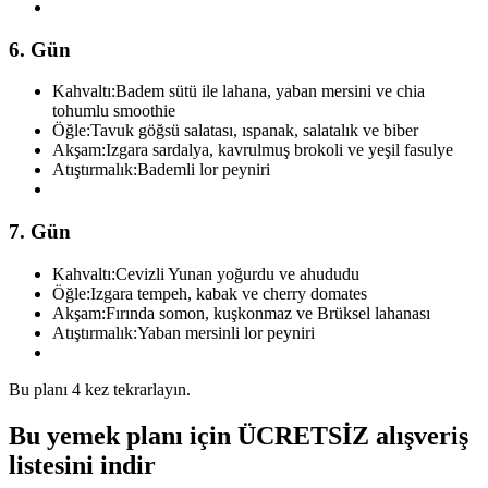
6. Gün
Kahvaltı:
Badem sütü ile lahana, yaban mersini ve chia
tohumlu smoothie
Öğle:
Tavuk göğsü salatası, ıspanak, salatalık ve biber
Akşam:
Izgara sardalya, kavrulmuş brokoli ve yeşil fasulye
Atıştırmalık:
Bademli lor peyniri
7. Gün
Kahvaltı:
Cevizli Yunan yoğurdu ve ahududu
Öğle:
Izgara tempeh, kabak ve cherry domates
Akşam:
Fırında somon, kuşkonmaz ve Brüksel lahanası
Atıştırmalık:
Yaban mersinli lor peyniri
Bu planı 4 kez tekrarlayın.
Bu yemek planı için ÜCRETSİZ alışveriş
listesini indir