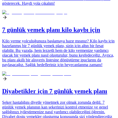
gösterecek. Haydi yola çıkalım!
7 günlük yemek planı kilo kaybı için
Kilo verme yolculuğunuza başlamaya hazır mısınız? Kilo kaybı için
hazırlanmış bir 7 günlük yemek planı, sizin için altın bir fırsat
olabilir. Bu yazıda, hem lezzetli hem de kilo vermenize yardımcı
olacak bir yemek planı nasıl oluşturulur, bunu keşfedeceğiz. Ayrıca,
bu planı akıllı bir alışveriş listesine dönüştürme ipuçlarını da
paylaşacağız. Sağlık hedefleriniz için heyecanlanma zamanı!
Diyabetikler için 7 günlük yemek planı
Şeker hastalığını diyetle yönetmek zor olmak zorunda değil. 7
günlük yemek planının kan şekerinizi kontrol etmenize ve genel
sağlığınızı iyileştirmenize nasıl yardımcı olabileceğini öğrenin.
Diyabet dostu yemekler oluşturma konusunda sizi yönlendireceğiz