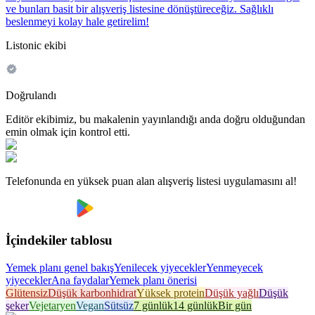
ve bunları basit bir alışveriş listesine dönüştüreceğiz. Sağlıklı
beslenmeyi kolay hale getirelim!
Listonic ekibi
Doğrulandı
Editör ekibimiz, bu makalenin yayınlandığı anda doğru olduğundan
emin olmak için kontrol etti.
Telefonunda en yüksek puan alan alışveriş listesi uygulamasını al!
İçindekiler tablosu
Yemek planı genel bakış
Yenilecek yiyecekler
Yenmeyecek
yiyecekler
Ana faydalar
Yemek planı önerisi
Glütensiz
Düşük karbonhidrat
Yüksek protein
Düşük yağlı
Düşük
şeker
Vejetaryen
Vegan
Sütsüz
7 günlük
14 günlük
Bir gün