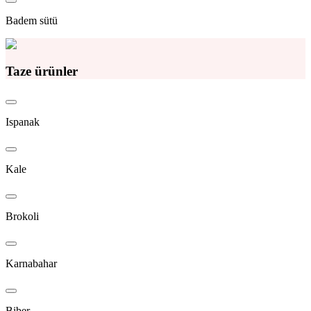
Badem sütü
Taze ürünler
Ispanak
Kale
Brokoli
Karnabahar
Biber