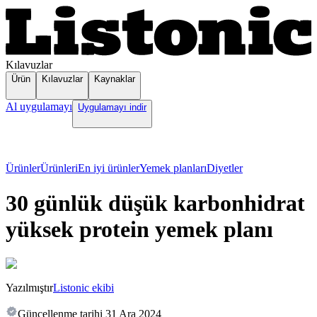
Kılavuzlar
Ürün
Kılavuzlar
Kaynaklar
Al uygulamayı
Uygulamayı indir
Ürünler
Ürünleri
En iyi ürünler
Yemek planları
Diyetler
30 günlük düşük karbonhidrat
yüksek protein yemek planı
Yazılmıştır
Listonic ekibi
Güncellenme tarihi
31 Ara 2024