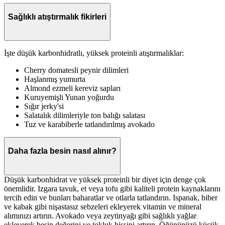
Sağlıklı atıştırmalık fikirleri
İşte düşük karbonhidratlı, yüksek proteinli atıştırmalıklar:
Cherry domatesli peynir dilimleri
Haşlanmış yumurta
Almond ezmeli kereviz sapları
Kuruyemişli Yunan yoğurdu
Sığır jerky'si
Salatalık dilimleriyle ton balığı salatası
Tuz ve karabiberle tatlandırılmış avokado
Daha fazla besin nasıl alınır?
Düşük karbonhidrat ve yüksek proteinli bir diyet için denge çok
önemlidir. Izgara tavuk, et veya tofu gibi kaliteli protein kaynaklarını
tercih edin ve bunları baharatlar ve otlarla tatlandırın. Ispanak, biber
ve kabak gibi nişastasız sebzeleri ekleyerek vitamin ve mineral
alımınızı artırın. Avokado veya zeytinyağı gibi sağlıklı yağlar
ekleyerek besin değerini ve tokluk hissini artırın. Öğününüzü küçük