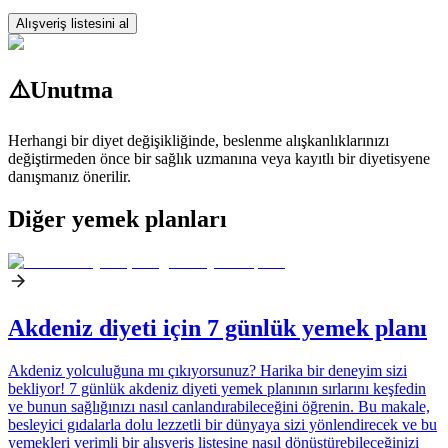
Alışveriş listesini al
⚠️
Unutma
Herhangi bir diyet değişikliğinde, beslenme alışkanlıklarınızı
değiştirmeden önce bir sağlık uzmanına veya kayıtlı bir diyetisyene
danışmanız önerilir.
Diğer yemek planları
Akdeniz diyeti için 7 günlük yemek planı
Akdeniz yolculuğuna mı çıkıyorsunuz? Harika bir deneyim sizi
bekliyor! 7 günlük akdeniz diyeti yemek planının sırlarını keşfedin
ve bunun sağlığınızı nasıl canlandırabileceğini öğrenin. Bu makale,
besleyici gıdalarla dolu lezzetli bir dünyaya sizi yönlendirecek ve bu
yemekleri verimli bir alışveriş listesine nasıl dönüştürebileceğinizi