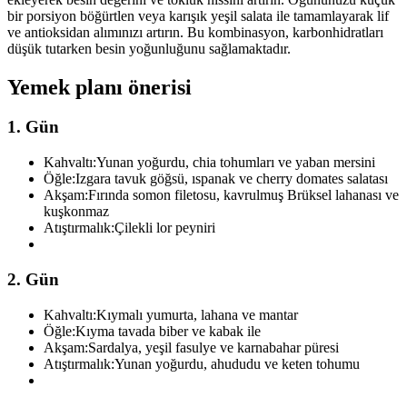
bir porsiyon böğürtlen veya karışık yeşil salata ile tamamlayarak lif
ve antioksidan alımınızı artırın. Bu kombinasyon, karbonhidratları
düşük tutarken besin yoğunluğunu sağlamaktadır.
Yemek planı önerisi
1. Gün
Kahvaltı:
Yunan yoğurdu, chia tohumları ve yaban mersini
Öğle:
Izgara tavuk göğsü, ıspanak ve cherry domates salatası
Akşam:
Fırında somon filetosu, kavrulmuş Brüksel lahanası ve
kuşkonmaz
Atıştırmalık:
Çilekli lor peyniri
2. Gün
Kahvaltı:
Kıymalı yumurta, lahana ve mantar
Öğle:
Kıyma tavada biber ve kabak ile
Akşam:
Sardalya, yeşil fasulye ve karnabahar püresi
Atıştırmalık:
Yunan yoğurdu, ahududu ve keten tohumu