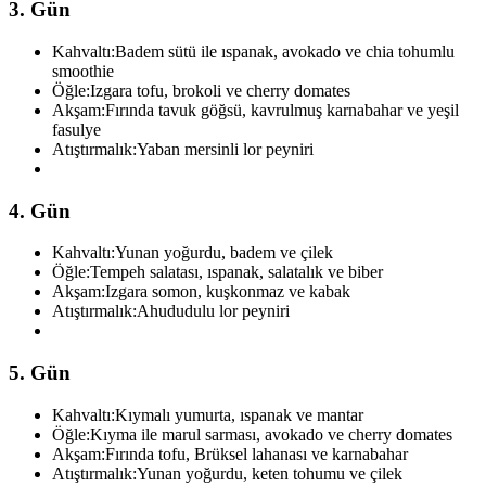
3. Gün
Kahvaltı:
Badem sütü ile ıspanak, avokado ve chia tohumlu
smoothie
Öğle:
Izgara tofu, brokoli ve cherry domates
Akşam:
Fırında tavuk göğsü, kavrulmuş karnabahar ve yeşil
fasulye
Atıştırmalık:
Yaban mersinli lor peyniri
4. Gün
Kahvaltı:
Yunan yoğurdu, badem ve çilek
Öğle:
Tempeh salatası, ıspanak, salatalık ve biber
Akşam:
Izgara somon, kuşkonmaz ve kabak
Atıştırmalık:
Ahududulu lor peyniri
5. Gün
Kahvaltı:
Kıymalı yumurta, ıspanak ve mantar
Öğle:
Kıyma ile marul sarması, avokado ve cherry domates
Akşam:
Fırında tofu, Brüksel lahanası ve karnabahar
Atıştırmalık:
Yunan yoğurdu, keten tohumu ve çilek