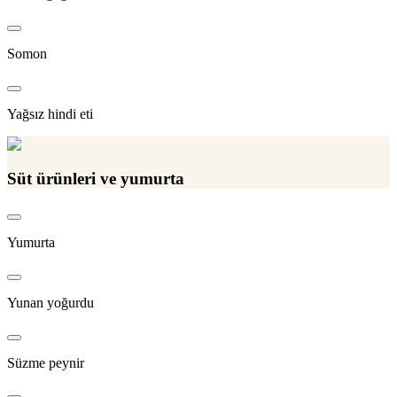
Somon
Yağsız hindi eti
Süt ürünleri ve yumurta
Yumurta
Yunan yoğurdu
Süzme peynir