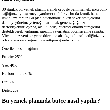
30 günlük bir yemek planını aralıklı oruç ile benimsemek, metabolik
sağlığınızı iyileştirmeye yardımcı olabilir ve bu da kronik hastalık
riskini azaltabilir. Bu plan, vücudunuzun kan şekeri seviyelerini
daha iyi yönetme yeteneğini artırarak genel sağlığınızı
destekleyebilir. Ayrıca, aralıklı oruç, hücresel onarım süreçlerini
destekleyerek yaşlanma sürecini yavaşlatma potansiyeline sahiptir.
Vücudunuz yeni bir yeme düzenine alıştıkça zihinsel netliğinizin ve
odaklanma yeteneğinizin de arttığını görebilirsiniz.
Önerilen besin dağılımı
Protein
:
25
%
Yağ
:
40
%
Karbonhidrat
:
30
%
Lif
:
3
%
Diğer
:
2
%
Bu yemek planında bütçe nasıl yapılır?