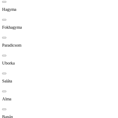
Hagyma
Fokhagyma
Paradicsom
Uborka
Saláta
Alma
Banán