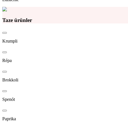
Taze ürünler
Krumpli
Répa
Brokkoli
Spenót
Paprika