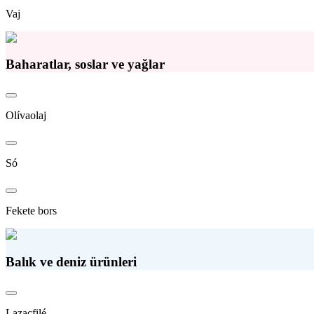
Vaj
Baharatlar, soslar ve yağlar
Olívaolaj
Só
Fekete bors
Balık ve deniz ürünleri
Lazacfilé