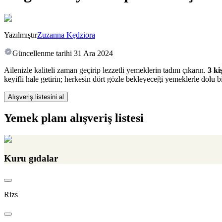
Yazılmıştır
Zuzanna Kędziora
Güncellenme tarihi
31 Ara 2024
Ailenizle kaliteli zaman geçirip lezzetli yemeklerin tadını çıkarın.
3 ki
keyifli hale getirin; herkesin dört gözle bekleyeceği yemeklerle dolu bi
Alışveriş listesini al
Yemek planı alışveriş listesi
Kuru gıdalar
Rizs