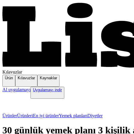
Kılavuzlar
Ürün
Kılavuzlar
Kaynaklar
Al uygulamayı
Uygulamayı indir
Ürünler
Ürünleri
En iyi ürünler
Yemek planları
Diyetler
30 günlük yemek planı 3 kişilik a