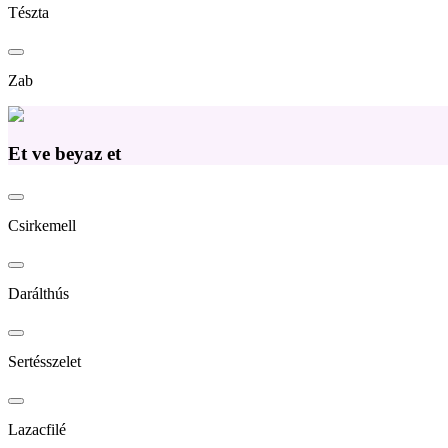
Tészta
Zab
Et ve beyaz et
Csirkemell
Darálthús
Sertésszelet
Lazacfilé