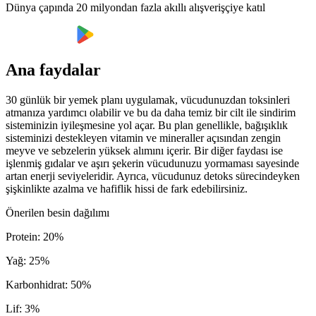
Dünya çapında 20 milyondan fazla akıllı alışverişçiye katıl
Ana faydalar
30 günlük bir yemek planı uygulamak, vücudunuzdan toksinleri
atmanıza yardımcı olabilir ve bu da daha temiz bir cilt ile sindirim
sisteminizin iyileşmesine yol açar. Bu plan genellikle, bağışıklık
sisteminizi destekleyen vitamin ve mineraller açısından zengin
meyve ve sebzelerin yüksek alımını içerir. Bir diğer faydası ise
işlenmiş gıdalar ve aşırı şekerin vücudunuzu yormaması sayesinde
artan enerji seviyeleridir. Ayrıca, vücudunuz detoks sürecindeyken
şişkinlikte azalma ve hafiflik hissi de fark edebilirsiniz.
Önerilen besin dağılımı
Protein
:
20
%
Yağ
:
25
%
Karbonhidrat
:
50
%
Lif
:
3
%