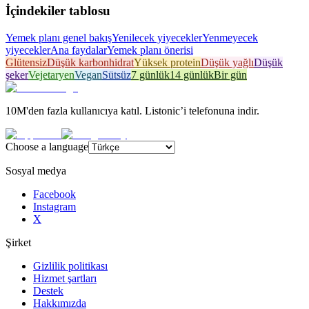
İçindekiler tablosu
Yemek planı genel bakış
Yenilecek yiyecekler
Yenmeyecek
yiyecekler
Ana faydalar
Yemek planı önerisi
Glütensiz
Düşük karbonhidrat
Yüksek protein
Düşük yağlı
Düşük
şeker
Vejetaryen
Vegan
Sütsüz
7 günlük
14 günlük
Bir gün
10M'den fazla kullanıcıya katıl. Listonic’i telefonuna indir.
Choose a language
Sosyal medya
Facebook
Instagram
X
Şirket
Gizlilik politikası
Hizmet şartları
Destek
Hakkımızda