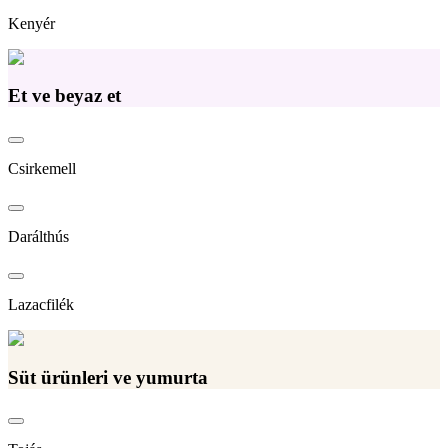
Kenyér
Et ve beyaz et
Csirkemell
Darálthús
Lazacfilék
Süt ürünleri ve yumurta