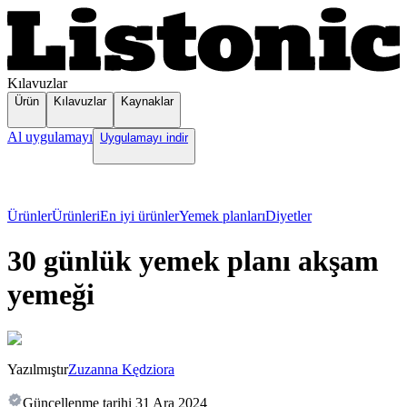
Kılavuzlar
Ürün
Kılavuzlar
Kaynaklar
Al uygulamayı
Uygulamayı indir
Ürünler
Ürünleri
En iyi ürünler
Yemek planları
Diyetler
30 günlük yemek planı akşam
yemeği
Yazılmıştır
Zuzanna Kędziora
Güncellenme tarihi
31 Ara 2024