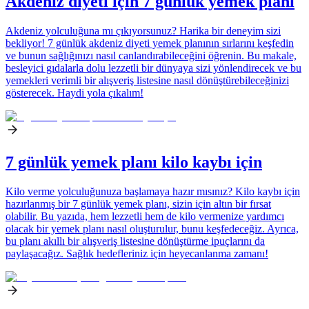
Akdeniz diyeti için 7 günlük yemek planı
Akdeniz yolculuğuna mı çıkıyorsunuz? Harika bir deneyim sizi
bekliyor! 7 günlük akdeniz diyeti yemek planının sırlarını keşfedin
ve bunun sağlığınızı nasıl canlandırabileceğini öğrenin. Bu makale,
besleyici gıdalarla dolu lezzetli bir dünyaya sizi yönlendirecek ve bu
yemekleri verimli bir alışveriş listesine nasıl dönüştürebileceğinizi
gösterecek. Haydi yola çıkalım!
7 günlük yemek planı kilo kaybı için
Kilo verme yolculuğunuza başlamaya hazır mısınız? Kilo kaybı için
hazırlanmış bir 7 günlük yemek planı, sizin için altın bir fırsat
olabilir. Bu yazıda, hem lezzetli hem de kilo vermenize yardımcı
olacak bir yemek planı nasıl oluşturulur, bunu keşfedeceğiz. Ayrıca,
bu planı akıllı bir alışveriş listesine dönüştürme ipuçlarını da
paylaşacağız. Sağlık hedefleriniz için heyecanlanma zamanı!