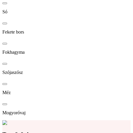
Só
Fekete bors
Fokhagyma
Szójaszósz
Méz
Mogyoróvaj