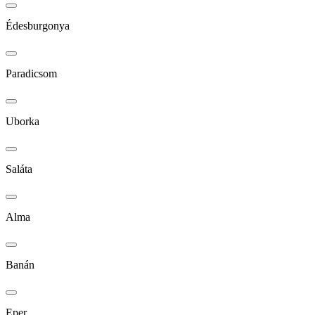
Édesburgonya
Paradicsom
Uborka
Saláta
Alma
Banán
Eper