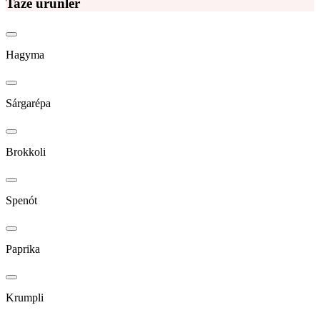
Taze ürünler
Hagyma
Sárgarépa
Brokkoli
Spenót
Paprika
Krumpli