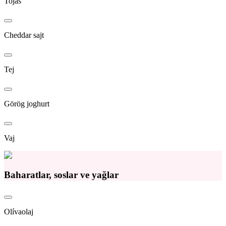
Tojás
Cheddar sajt
Tej
Görög joghurt
Vaj
Baharatlar, soslar ve yağlar
Olívaolaj