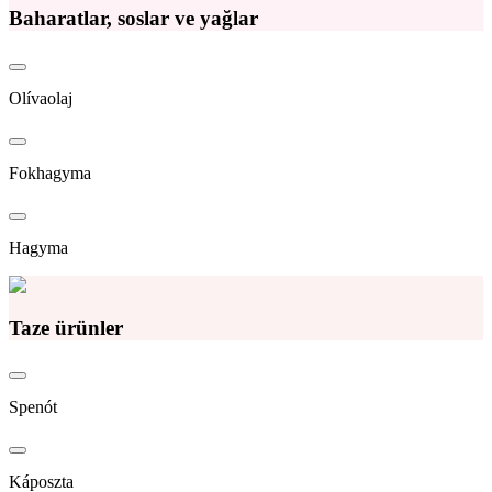
Baharatlar, soslar ve yağlar
Olívaolaj
Fokhagyma
Hagyma
Taze ürünler
Spenót
Káposzta