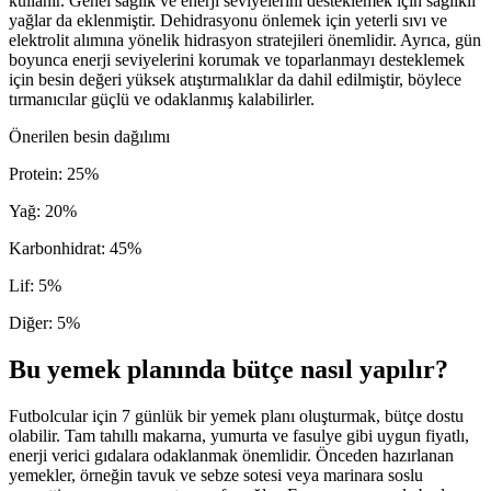
kullanır. Genel sağlık ve enerji seviyelerini desteklemek için sağlıklı
yağlar da eklenmiştir. Dehidrasyonu önlemek için yeterli sıvı ve
elektrolit alımına yönelik hidrasyon stratejileri önemlidir. Ayrıca, gün
boyunca enerji seviyelerini korumak ve toparlanmayı desteklemek
için besin değeri yüksek atıştırmalıklar da dahil edilmiştir, böylece
tırmanıcılar güçlü ve odaklanmış kalabilirler.
Önerilen besin dağılımı
Protein
:
25
%
Yağ
:
20
%
Karbonhidrat
:
45
%
Lif
:
5
%
Diğer
:
5
%
Bu yemek planında bütçe nasıl yapılır?
Futbolcular için 7 günlük bir yemek planı oluşturmak, bütçe dostu
olabilir. Tam tahıllı makarna, yumurta ve fasulye gibi uygun fiyatlı,
enerji verici gıdalara odaklanmak önemlidir. Önceden hazırlanan
yemekler, örneğin tavuk ve sebze sotesi veya marinara soslu