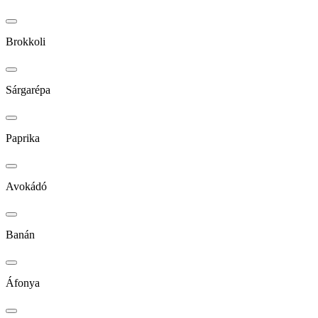
Brokkoli
Sárgarépa
Paprika
Avokádó
Banán
Áfonya