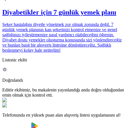
Diyabetikler için 7 günlük yemek planı
Şeker hastalığını diyetle yönetmek zor olmak zorunda değil. 7
günlük yemek planının kan şekerinizi kontrol etmenize ve genel
sağlığınızı iyileştirmenize nasıl yardımcı olabileceğini öğrenin.
Diyabet dostu yemekler oluşturma konusunda sizi yönlendireceğiz
ve bunları basit bir alışveriş listesine dönüştüreceğiz. Sağlıklı
beslenmeyi kolay hale getirelim!
Listonic ekibi
Doğrulandı
Editör ekibimiz, bu makalenin yayınlandığı anda doğru olduğundan
emin olmak için kontrol etti.
Telefonunda en yüksek puan alan alışveriş listesi uygulamasını al!