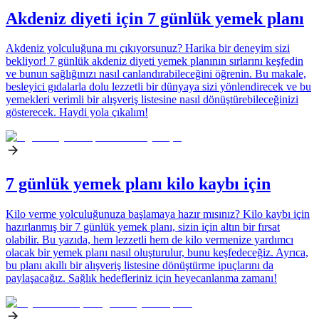
Akdeniz diyeti için 7 günlük yemek planı
Akdeniz yolculuğuna mı çıkıyorsunuz? Harika bir deneyim sizi
bekliyor! 7 günlük akdeniz diyeti yemek planının sırlarını keşfedin
ve bunun sağlığınızı nasıl canlandırabileceğini öğrenin. Bu makale,
besleyici gıdalarla dolu lezzetli bir dünyaya sizi yönlendirecek ve bu
yemekleri verimli bir alışveriş listesine nasıl dönüştürebileceğinizi
gösterecek. Haydi yola çıkalım!
7 günlük yemek planı kilo kaybı için
Kilo verme yolculuğunuza başlamaya hazır mısınız? Kilo kaybı için
hazırlanmış bir 7 günlük yemek planı, sizin için altın bir fırsat
olabilir. Bu yazıda, hem lezzetli hem de kilo vermenize yardımcı
olacak bir yemek planı nasıl oluşturulur, bunu keşfedeceğiz. Ayrıca,
bu planı akıllı bir alışveriş listesine dönüştürme ipuçlarını da
paylaşacağız. Sağlık hedefleriniz için heyecanlanma zamanı!