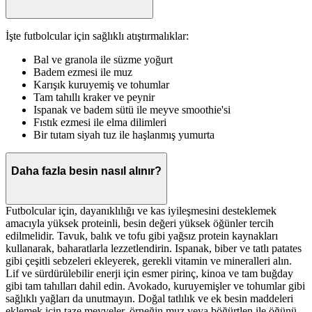
İşte futbolcular için sağlıklı atıştırmalıklar:
Bal ve granola ile süzme yoğurt
Badem ezmesi ile muz
Karışık kuruyemiş ve tohumlar
Tam tahıllı kraker ve peynir
Ispanak ve badem sütü ile meyve smoothie'si
Fıstık ezmesi ile elma dilimleri
Bir tutam siyah tuz ile haşlanmış yumurta
Daha fazla besin nasıl alınır?
Futbolcular için, dayanıklılığı ve kas iyileşmesini desteklemek
amacıyla yüksek proteinli, besin değeri yüksek öğünler tercih
edilmelidir. Tavuk, balık ve tofu gibi yağsız protein kaynakları
kullanarak, baharatlarla lezzetlendirin. Ispanak, biber ve tatlı patates
gibi çeşitli sebzeleri ekleyerek, gerekli vitamin ve mineralleri alın.
Lif ve sürdürülebilir enerji için esmer pirinç, kinoa ve tam buğday
gibi tam tahılları dahil edin. Avokado, kuruyemişler ve tohumlar gibi
sağlıklı yağları da unutmayın. Doğal tatlılık ve ek besin maddeleri
eklemek için taze meyveler, örneğin muz veya böğürtlen ile öğünü