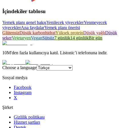
İçindekiler tablosu
Yemek planı genel bakış
Yenilecek yiyecekler
Yenmeyecek
yiyecekler
Ana faydalar
Yemek planı önerisi
Glütensiz
Düşük karbonhidrat
Yüksek protein
Düşük yağlı
Düşük
şeker
Vejetaryen
Vegan
Sütsüz
7 günlük
14 günlük
Bir gün
10M'den fazla kullanıcıya katıl. Listonic’i telefonuna indir.
Choose a language
Sosyal medya
Facebook
Instagram
X
Şirket
Gizlilik politikası
Hizmet şartları
Destek