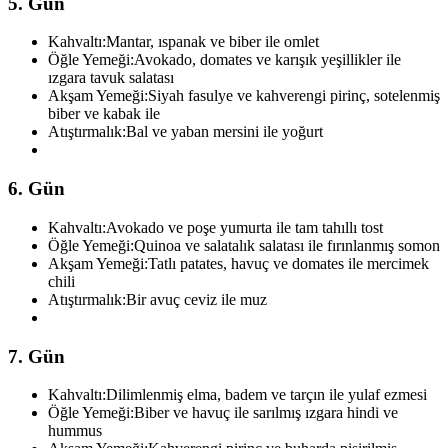
5. Gün
Kahvaltı:
Mantar, ıspanak ve biber ile omlet
Öğle Yemeği:
Avokado, domates ve karışık yeşillikler ile
ızgara tavuk salatası
Akşam Yemeği:
Siyah fasulye ve kahverengi pirinç, sotelenmiş
biber ve kabak ile
Atıştırmalık:
Bal ve yaban mersini ile yoğurt
6. Gün
Kahvaltı:
Avokado ve poşe yumurta ile tam tahıllı tost
Öğle Yemeği:
Quinoa ve salatalık salatası ile fırınlanmış somon
Akşam Yemeği:
Tatlı patates, havuç ve domates ile mercimek
chili
Atıştırmalık:
Bir avuç ceviz ile muz
7. Gün
Kahvaltı:
Dilimlenmiş elma, badem ve tarçın ile yulaf ezmesi
Öğle Yemeği:
Biber ve havuç ile sarılmış ızgara hindi ve
hummus