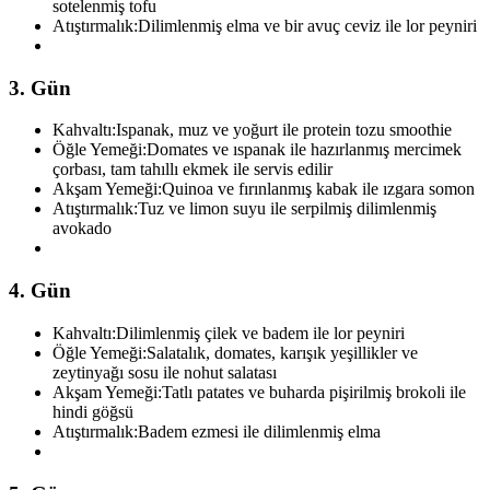
sotelenmiş tofu
Atıştırmalık:
Dilimlenmiş elma ve bir avuç ceviz ile lor peyniri
3. Gün
Kahvaltı:
Ispanak, muz ve yoğurt ile protein tozu smoothie
Öğle Yemeği:
Domates ve ıspanak ile hazırlanmış mercimek
çorbası, tam tahıllı ekmek ile servis edilir
Akşam Yemeği:
Quinoa ve fırınlanmış kabak ile ızgara somon
Atıştırmalık:
Tuz ve limon suyu ile serpilmiş dilimlenmiş
avokado
4. Gün
Kahvaltı:
Dilimlenmiş çilek ve badem ile lor peyniri
Öğle Yemeği:
Salatalık, domates, karışık yeşillikler ve
zeytinyağı sosu ile nohut salatası
Akşam Yemeği:
Tatlı patates ve buharda pişirilmiş brokoli ile
hindi göğsü
Atıştırmalık:
Badem ezmesi ile dilimlenmiş elma