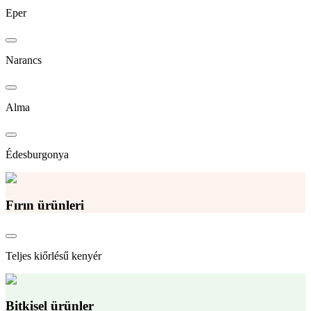
Eper
Narancs
Alma
Édesburgonya
Fırın ürünleri
Teljes kiőrlésű kenyér
Bitkisel ürünler