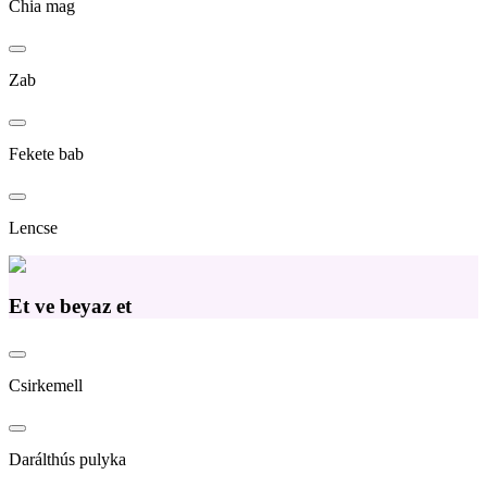
Chia mag
Zab
Fekete bab
Lencse
Et ve beyaz et
Csirkemell
Darálthús pulyka