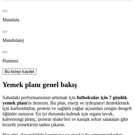
Mandula
Mandulatej
Humusz
Bu listeyi kaydet
Yemek planı genel bakış
Sahadaki performansınızı artırmak için
futbolcular için 7 günlük
yemek planı
'nı deneyin. Bu plan, enerji ve iyileşmeyi desteklemek
için karbonhidrat, protein ve sağlıklı yağlar açısından zengin dengeli
öğünler sunuyor. En iyi durumda kalmak için ızgara tavuk,
kahverengi pirinç, protein shake'leri ve karışık sebze salataları gibi
lezzetli yemeklerin tadını çıkarın.
Her gün, dayanıklılığı korumaya ve maçlar ile antrenmanlardan