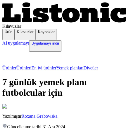
Kılavuzlar
Ürün
Kılavuzlar
Kaynaklar
Al uygulamayı
Uygulamayı indir
Ürünler
Ürünleri
En iyi ürünler
Yemek planları
Diyetler
7 günlük yemek planı
futbolcular için
Yazılmıştır
Roxana Grabowska
Güncellenme tarihi
31 Ara 2024