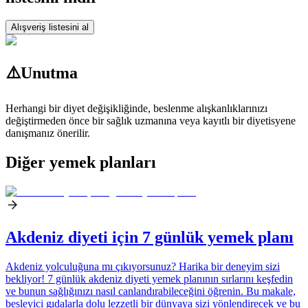
Alışveriş listesini al
⚠️
Unutma
Herhangi bir diyet değişikliğinde, beslenme alışkanlıklarınızı
değiştirmeden önce bir sağlık uzmanına veya kayıtlı bir diyetisyene
danışmanız önerilir.
Diğer yemek planları
Akdeniz diyeti için 7 günlük yemek planı
Akdeniz yolculuğuna mı çıkıyorsunuz? Harika bir deneyim sizi
bekliyor! 7 günlük akdeniz diyeti yemek planının sırlarını keşfedin
ve bunun sağlığınızı nasıl canlandırabileceğini öğrenin. Bu makale,
besleyici gıdalarla dolu lezzetli bir dünyaya sizi yönlendirecek ve bu