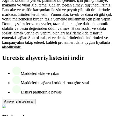
Ağırlık kazanma yemek planınızı bütçelemek için pirinç, fasulye,
makarna ve yulaf gibi temel gıdaları toptan almayı düşünebilirsiniz.
Pancake ve waffle karışımları ile süt ve peynir gibi süt ürünlerinde
markasız ürünleri tercih edin. Yumurtalar, tavuk ve dana eti gibi çok
yönlü malzemeleri birden fazla yemekte kullanmak için plan yapın.
Donmuş sebzeler ve meyveler, taze olanlara göre daha ekonomik
olabilir ve besin değerinden ödün vermez. Hazır soslar ve salata
sosları almak yerine ev yapımı olanları hazırlamak da tasarruf
etmenizi sağlar. Son olarak, et ve deniz ürünlerinde indirimleri ve
kampanyaları takip ederek kaliteli proteinleri daha uygun fiyatlarla
alabilirsiniz.
Ücretsiz alışveriş listesini indir
Maddeleri ekle ve çıkar
Maddeleri mağaza koridorlarına göre sırala
Listeyi partnerinle paylaş
Alışveriş listesini al