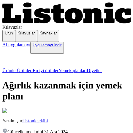
Kılavuzlar
Ürün
Kılavuzlar
Kaynaklar
Al uygulamayı
Uygulamayı indir
Ürünler
Ürünleri
En iyi ürünler
Yemek planları
Diyetler
Ağırlık kazanmak için yemek
planı
Yazılmıştır
Listonic ekibi
Güncellenme tarihi
31 Ara 2024