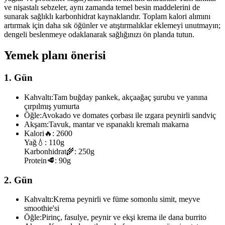
ve nişastalı sebzeler, aynı zamanda temel besin maddelerini de
sunarak sağlıklı karbonhidrat kaynaklarıdır. Toplam kalori alımını
artırmak için daha sık öğünler ve atıştırmalıklar eklemeyi unutmayın;
dengeli beslenmeye odaklanarak sağlığınızı ön planda tutun.
Yemek planı önerisi
1. Gün
Kahvaltı:
Tam buğday pankek, akçaağaç şurubu ve yanına
çırpılmış yumurta
Öğle:
Avokado ve domates çorbası ile ızgara peynirli sandviç
Akşam:
Tavuk, mantar ve ıspanaklı kremalı makarna
Kalori
🔥:
2600
Yağ
💧:
110g
Karbonhidrat
🌾:
250g
Protein
🥩:
90g
2. Gün
Kahvaltı:
Krema peynirli ve füme somonlu simit, meyve
smoothie'si
Öğle:
Pirinç, fasulye, peynir ve ekşi krema ile dana burrito