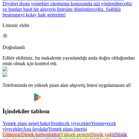
Diyabet dostu yemekler oluşturma konusunda sizi yönlendireceğiz
ve bunları basit bir alışveriş listesine dönüştüreceğiz. Sağlıklı
beslenmeyi kolay hale getirelim!
Listonic ekibi
Doğrulandı
Editör ekibimiz, bu makalenin yayınlandığı anda doğru olduğundan
emin olmak için kontrol etti.
Telefonunda en yüksek puan alan alışveriş listesi uygulamasını al!
İçindekiler tablosu
Yemek planı genel bakış
Yenilecek yiyecekler
Yenmeyecek
yiyecekler
Ana faydalar
Yemek planı önerisi
Glütensiz
Düşük karbonhidrat
Yüksek protein
Düşük yağlı
Düşük