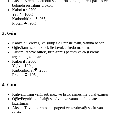
Akşam:
Kremalı dereotlu soslu fırın somon, püresi patates ve
buharda pişirilmiş brokoli
Kalori
🔥:
2700
Yağ
💧:
105g
Karbonhidrat
🌾:
265g
Protein
🥩:
95g
3. Gün
Kahvaltı:
Tereyağı ve şurup ile Fransız tostu, yanına bacon
Öğle:
Sarımsaklı ekmek ile tavuk alfredo makarna
Akşam:
Ribeye biftek, fırınlanmış patates ve ekşi krema,
ızgara kuşkonmaz
Kalori
🔥:
2800
Yağ
💧:
120g
Karbonhidrat
🌾:
255g
Protein
🥩:
105g
4. Gün
Kahvaltı:
Tam yağlı süt, muz ve fıstık ezmesi ile yulaf ezmesi
Öğle:
Peynirli ton balığı sandviçi ve yanına tatlı patates
kızartması
Akşam:
Tavuk parmesan, spagetti ve zeytinyağı soslu yan
salata