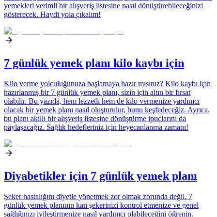
yemekleri verimli bir alışveriş listesine nasıl dönüştürebileceğinizi
gösterecek. Haydi yola çıkalım!
7 günlük yemek planı kilo kaybı için
Kilo verme yolculuğunuza başlamaya hazır mısınız? Kilo kaybı için
hazırlanmış bir 7 günlük yemek planı, sizin için altın bir fırsat
olabilir. Bu yazıda, hem lezzetli hem de kilo vermenize yardımcı
olacak bir yemek planı nasıl oluşturulur, bunu keşfedeceğiz. Ayrıca,
bu planı akıllı bir alışveriş listesine dönüştürme ipuçlarını da
paylaşacağız. Sağlık hedefleriniz için heyecanlanma zamanı!
Diyabetikler için 7 günlük yemek planı
Şeker hastalığını diyetle yönetmek zor olmak zorunda değil. 7
günlük yemek planının kan şekerinizi kontrol etmenize ve genel
sağlığınızı iyileştirmenize nasıl yardımcı olabileceğini öğrenin.