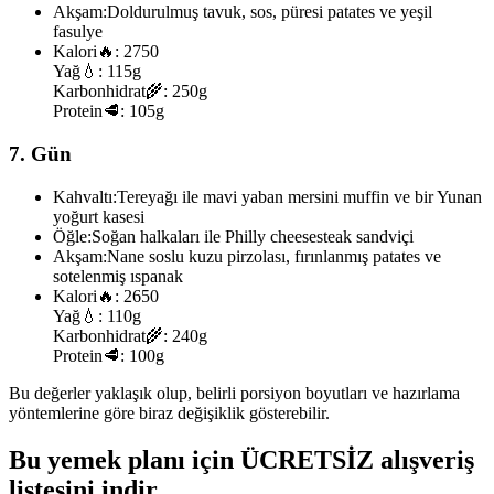
Akşam:
Doldurulmuş tavuk, sos, püresi patates ve yeşil
fasulye
Kalori
🔥:
2750
Yağ
💧:
115g
Karbonhidrat
🌾:
250g
Protein
🥩:
105g
7. Gün
Kahvaltı:
Tereyağı ile mavi yaban mersini muffin ve bir Yunan
yoğurt kasesi
Öğle:
Soğan halkaları ile Philly cheesesteak sandviçi
Akşam:
Nane soslu kuzu pirzolası, fırınlanmış patates ve
sotelenmiş ıspanak
Kalori
🔥:
2650
Yağ
💧:
110g
Karbonhidrat
🌾:
240g
Protein
🥩:
100g
Bu değerler yaklaşık olup, belirli porsiyon boyutları ve hazırlama
yöntemlerine göre biraz değişiklik gösterebilir.
Bu yemek planı için ÜCRETSİZ alışveriş
listesini indir