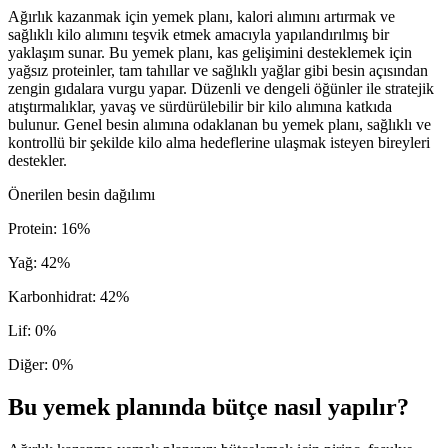
Ağırlık kazanmak için yemek planı, kalori alımını artırmak ve
sağlıklı kilo alımını teşvik etmek amacıyla yapılandırılmış bir
yaklaşım sunar. Bu yemek planı, kas gelişimini desteklemek için
yağsız proteinler, tam tahıllar ve sağlıklı yağlar gibi besin açısından
zengin gıdalara vurgu yapar. Düzenli ve dengeli öğünler ile stratejik
atıştırmalıklar, yavaş ve sürdürülebilir bir kilo alımına katkıda
bulunur. Genel besin alımına odaklanan bu yemek planı, sağlıklı ve
kontrollü bir şekilde kilo alma hedeflerine ulaşmak isteyen bireyleri
destekler.
Önerilen besin dağılımı
Protein
:
16
%
Yağ
:
42
%
Karbonhidrat
:
42
%
Lif
:
0
%
Diğer
:
0
%
Bu yemek planında bütçe nasıl yapılır?