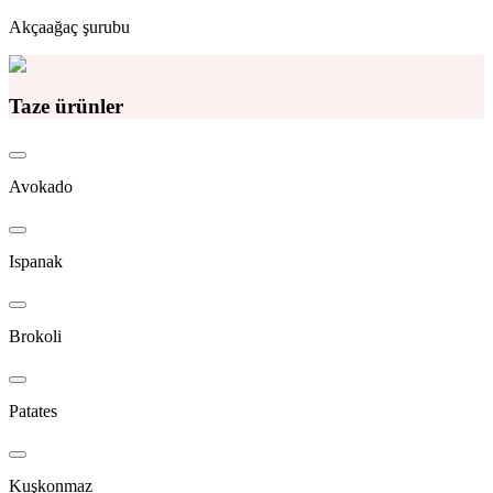
Akçaağaç şurubu
Taze ürünler
Avokado
Ispanak
Brokoli
Patates
Kuşkonmaz