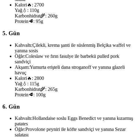
Kalori
🔥:
2700
Yağ
💧:
110g
Karbonhidrat
🌾:
260g
Protein
🥩:
95g
5. Gün
Kahvaltı:
Çilekli, krema şanti ile süslenmiş Belçika waffel ve
yanına sosis
Öğle:
Coleslaw ve fırın fasulye ile barbekü pulled pork
sandviçi
Akşam:
Yumurta erişteli dana stroganoff ve yanına glazeli
havuç
Kalori
🔥:
2800
Yağ
💧:
115g
Karbonhidrat
🌾:
265g
Protein
🥩:
100g
6. Gün
Kahvaltı:
Hollandaise soslu Eggs Benedict ve yanına kızarmış
patates
Öğle:
Provolone peyniri ile köfte sandviçi ve yanına Sezar
salatası