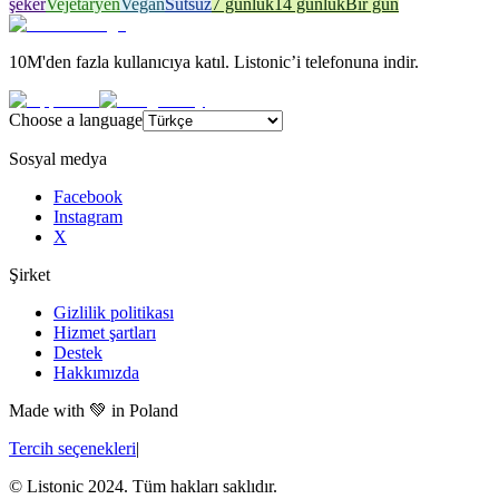
şeker
Vejetaryen
Vegan
Sütsüz
7 günlük
14 günlük
Bir gün
10M'den fazla kullanıcıya katıl. Listonic’i telefonuna indir.
Choose a language
Sosyal medya
Facebook
Instagram
X
Şirket
Gizlilik politikası
Hizmet şartları
Destek
Hakkımızda
Made with
💚
in Poland
Tercih seçenekleri
|
© Listonic 2024. Tüm hakları saklıdır.