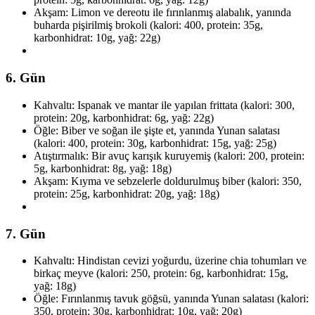
Akşam: Limon ve dereotu ile fırınlanmış alabalık, yanında
buharda pişirilmiş brokoli (kalori: 400, protein: 35g,
karbonhidrat: 10g, yağ: 22g)
6. Gün
Kahvaltı: Ispanak ve mantar ile yapılan frittata (kalori: 300,
protein: 20g, karbonhidrat: 6g, yağ: 22g)
Öğle: Biber ve soğan ile şişte et, yanında Yunan salatası
(kalori: 400, protein: 30g, karbonhidrat: 15g, yağ: 25g)
Atıştırmalık: Bir avuç karışık kuruyemiş (kalori: 200, protein:
5g, karbonhidrat: 8g, yağ: 18g)
Akşam: Kıyma ve sebzelerle doldurulmuş biber (kalori: 350,
protein: 25g, karbonhidrat: 20g, yağ: 18g)
7. Gün
Kahvaltı: Hindistan cevizi yoğurdu, üzerine chia tohumları ve
birkaç meyve (kalori: 250, protein: 6g, karbonhidrat: 15g,
yağ: 18g)
Öğle: Fırınlanmış tavuk göğsü, yanında Yunan salatası (kalori:
350, protein: 30g, karbonhidrat: 10g, yağ: 20g)