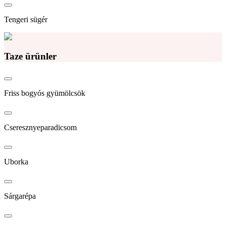
Tengeri sügér
Taze ürünler
Friss bogyós gyümölcsök
Cseresznyeparadicsom
Uborka
Sárgarépa