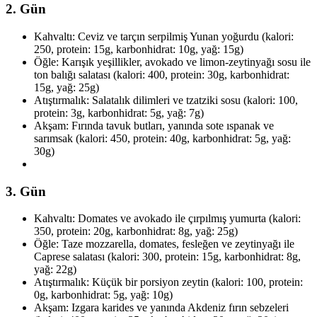
2. Gün
Kahvaltı: Ceviz ve tarçın serpilmiş Yunan yoğurdu (kalori:
250, protein: 15g, karbonhidrat: 10g, yağ: 15g)
Öğle: Karışık yeşillikler, avokado ve limon-zeytinyağı sosu ile
ton balığı salatası (kalori: 400, protein: 30g, karbonhidrat:
15g, yağ: 25g)
Atıştırmalık: Salatalık dilimleri ve tzatziki sosu (kalori: 100,
protein: 3g, karbonhidrat: 5g, yağ: 7g)
Akşam: Fırında tavuk butları, yanında sote ıspanak ve
sarımsak (kalori: 450, protein: 40g, karbonhidrat: 5g, yağ:
30g)
3. Gün
Kahvaltı: Domates ve avokado ile çırpılmış yumurta (kalori:
350, protein: 20g, karbonhidrat: 8g, yağ: 25g)
Öğle: Taze mozzarella, domates, fesleğen ve zeytinyağı ile
Caprese salatası (kalori: 300, protein: 15g, karbonhidrat: 8g,
yağ: 22g)
Atıştırmalık: Küçük bir porsiyon zeytin (kalori: 100, protein:
0g, karbonhidrat: 5g, yağ: 10g)
Akşam: Izgara karides ve yanında Akdeniz fırın sebzeleri