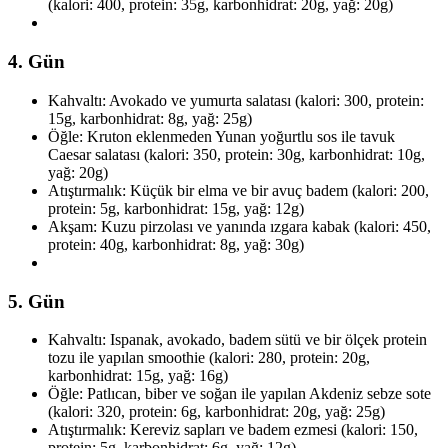
(kalori: 400, protein: 35g, karbonhidrat: 20g, yağ: 20g)
4. Gün
Kahvaltı: Avokado ve yumurta salatası (kalori: 300, protein:
15g, karbonhidrat: 8g, yağ: 25g)
Öğle: Kruton eklenmeden Yunan yoğurtlu sos ile tavuk
Caesar salatası (kalori: 350, protein: 30g, karbonhidrat: 10g,
yağ: 20g)
Atıştırmalık: Küçük bir elma ve bir avuç badem (kalori: 200,
protein: 5g, karbonhidrat: 15g, yağ: 12g)
Akşam: Kuzu pirzolası ve yanında ızgara kabak (kalori: 450,
protein: 40g, karbonhidrat: 8g, yağ: 30g)
5. Gün
Kahvaltı: Ispanak, avokado, badem sütü ve bir ölçek protein
tozu ile yapılan smoothie (kalori: 280, protein: 20g,
karbonhidrat: 15g, yağ: 16g)
Öğle: Patlıcan, biber ve soğan ile yapılan Akdeniz sebze sote
(kalori: 320, protein: 6g, karbonhidrat: 20g, yağ: 25g)
Atıştırmalık: Kereviz sapları ve badem ezmesi (kalori: 150,
protein: 5g, karbonhidrat: 6g, yağ: 12g)