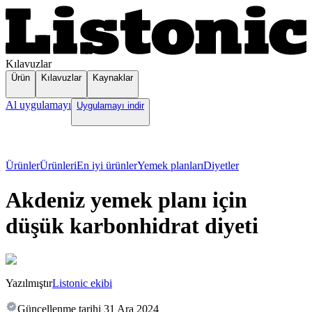
Kılavuzlar
Ürün
Kılavuzlar
Kaynaklar
Al uygulamayı
Uygulamayı indir
Ürünler
Ürünleri
En iyi ürünler
Yemek planları
Diyetler
Akdeniz yemek planı için
düşük karbonhidrat diyeti
Yazılmıştır
Listonic ekibi
Güncellenme tarihi
31 Ara 2024