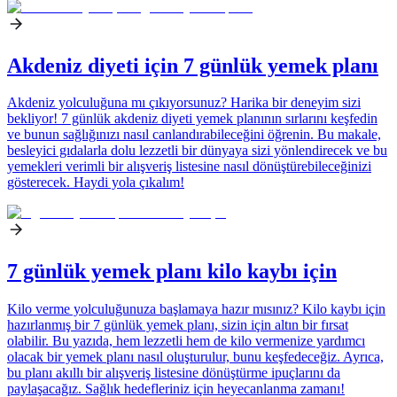
Akdeniz diyeti için 7 günlük yemek planı
Akdeniz yolculuğuna mı çıkıyorsunuz? Harika bir deneyim sizi
bekliyor! 7 günlük akdeniz diyeti yemek planının sırlarını keşfedin
ve bunun sağlığınızı nasıl canlandırabileceğini öğrenin. Bu makale,
besleyici gıdalarla dolu lezzetli bir dünyaya sizi yönlendirecek ve bu
yemekleri verimli bir alışveriş listesine nasıl dönüştürebileceğinizi
gösterecek. Haydi yola çıkalım!
7 günlük yemek planı kilo kaybı için
Kilo verme yolculuğunuza başlamaya hazır mısınız? Kilo kaybı için
hazırlanmış bir 7 günlük yemek planı, sizin için altın bir fırsat
olabilir. Bu yazıda, hem lezzetli hem de kilo vermenize yardımcı
olacak bir yemek planı nasıl oluşturulur, bunu keşfedeceğiz. Ayrıca,
bu planı akıllı bir alışveriş listesine dönüştürme ipuçlarını da
paylaşacağız. Sağlık hedefleriniz için heyecanlanma zamanı!