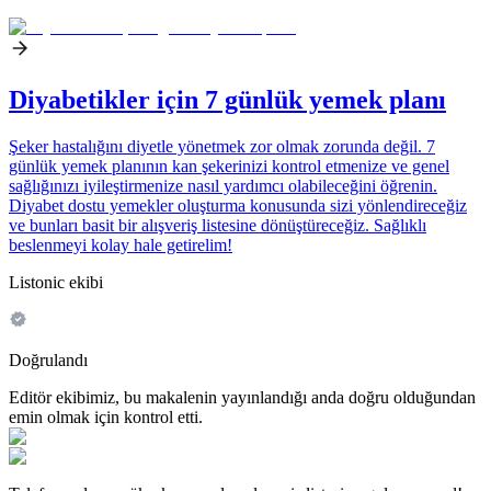
Diyabetikler için 7 günlük yemek planı
Şeker hastalığını diyetle yönetmek zor olmak zorunda değil. 7
günlük yemek planının kan şekerinizi kontrol etmenize ve genel
sağlığınızı iyileştirmenize nasıl yardımcı olabileceğini öğrenin.
Diyabet dostu yemekler oluşturma konusunda sizi yönlendireceğiz
ve bunları basit bir alışveriş listesine dönüştüreceğiz. Sağlıklı
beslenmeyi kolay hale getirelim!
Listonic ekibi
Doğrulandı
Editör ekibimiz, bu makalenin yayınlandığı anda doğru olduğundan
emin olmak için kontrol etti.