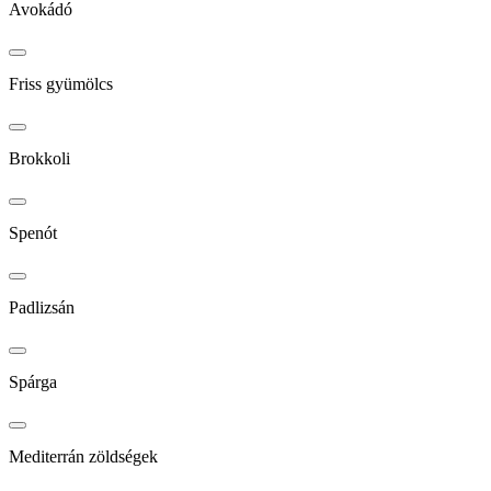
Avokádó
Friss gyümölcs
Brokkoli
Spenót
Padlizsán
Spárga
Mediterrán zöldségek