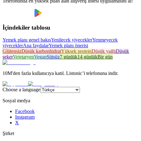
Telefonunda en yüksek puan alan alışveriş listesi uygulamasını al!
İçindekiler tablosu
Yemek planı genel bakış
Yenilecek yiyecekler
Yenmeyecek
yiyecekler
Ana faydalar
Yemek planı önerisi
Glütensiz
Düşük karbonhidrat
Yüksek protein
Düşük yağlı
Düşük
şeker
Vejetaryen
Vegan
Sütsüz
7 günlük
14 günlük
Bir gün
10M'den fazla kullanıcıya katıl. Listonic’i telefonuna indir.
Choose a language
Sosyal medya
Facebook
Instagram
X
Şirket