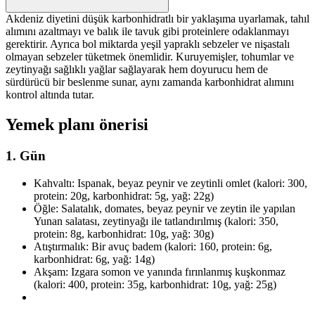
Akdeniz diyetini düşük karbonhidratlı bir yaklaşıma uyarlamak, tahıl
alımını azaltmayı ve balık ile tavuk gibi proteinlere odaklanmayı
gerektirir. Ayrıca bol miktarda yeşil yapraklı sebzeler ve nişastalı
olmayan sebzeler tüketmek önemlidir. Kuruyemişler, tohumlar ve
zeytinyağı sağlıklı yağlar sağlayarak hem doyurucu hem de
sürdürücü bir beslenme sunar, aynı zamanda karbonhidrat alımını
kontrol altında tutar.
Yemek planı önerisi
1. Gün
Kahvaltı: Ispanak, beyaz peynir ve zeytinli omlet (kalori: 300,
protein: 20g, karbonhidrat: 5g, yağ: 22g)
Öğle: Salatalık, domates, beyaz peynir ve zeytin ile yapılan
Yunan salatası, zeytinyağı ile tatlandırılmış (kalori: 350,
protein: 8g, karbonhidrat: 10g, yağ: 30g)
Atıştırmalık: Bir avuç badem (kalori: 160, protein: 6g,
karbonhidrat: 6g, yağ: 14g)
Akşam: Izgara somon ve yanında fırınlanmış kuşkonmaz
(kalori: 400, protein: 35g, karbonhidrat: 10g, yağ: 25g)