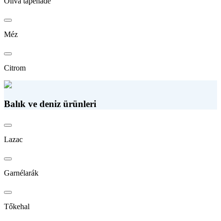
Olíva tapenade
Méz
Citrom
Balık ve deniz ürünleri
Lazac
Garnélarák
Tőkehal