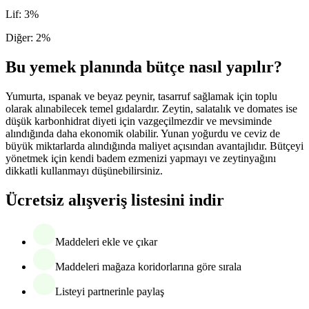
Lif
:
3
%
Diğer
:
2
%
Bu yemek planında bütçe nasıl yapılır?
Yumurta, ıspanak ve beyaz peynir, tasarruf sağlamak için toplu
olarak alınabilecek temel gıdalardır. Zeytin, salatalık ve domates ise
düşük karbonhidrat diyeti için vazgeçilmezdir ve mevsiminde
alındığında daha ekonomik olabilir. Yunan yoğurdu ve ceviz de
büyük miktarlarda alındığında maliyet açısından avantajlıdır. Bütçeyi
yönetmek için kendi badem ezmenizi yapmayı ve zeytinyağını
dikkatli kullanmayı düşünebilirsiniz.
Ücretsiz alışveriş listesini indir
Maddeleri ekle ve çıkar
Maddeleri mağaza koridorlarına göre sırala
Listeyi partnerinle paylaş