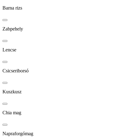
Barna rizs
Zabpehely
Lencse
Csicseriborsó
Kuszkusz
Chia mag
Napraforgómag