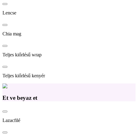
Lencse
Chia mag
Teljes kiőrlésű wrap
Teljes kiőrlésű kenyér
Et ve beyaz et
Lazacfilé