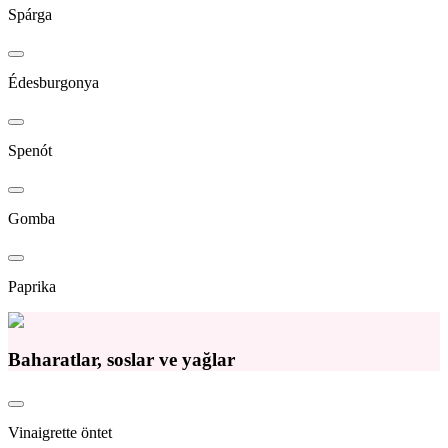
Spárga
Édesburgonya
Spenót
Gomba
Paprika
Baharatlar, soslar ve yağlar
Vinaigrette öntet