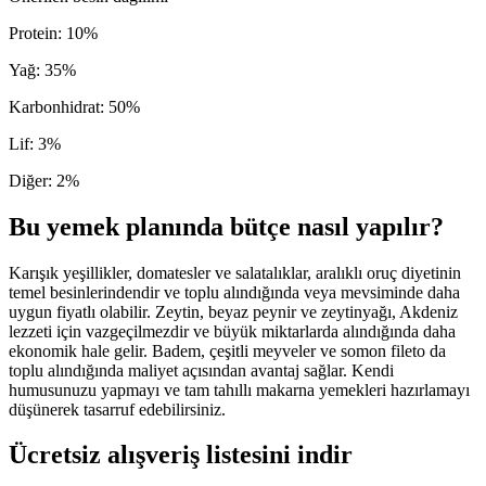
Protein
:
10
%
Yağ
:
35
%
Karbonhidrat
:
50
%
Lif
:
3
%
Diğer
:
2
%
Bu yemek planında bütçe nasıl yapılır?
Karışık yeşillikler, domatesler ve salatalıklar, aralıklı oruç diyetinin
temel besinlerindendir ve toplu alındığında veya mevsiminde daha
uygun fiyatlı olabilir. Zeytin, beyaz peynir ve zeytinyağı, Akdeniz
lezzeti için vazgeçilmezdir ve büyük miktarlarda alındığında daha
ekonomik hale gelir. Badem, çeşitli meyveler ve somon fileto da
toplu alındığında maliyet açısından avantaj sağlar. Kendi
humusunuzu yapmayı ve tam tahıllı makarna yemekleri hazırlamayı
düşünerek tasarruf edebilirsiniz.
Ücretsiz alışveriş listesini indir