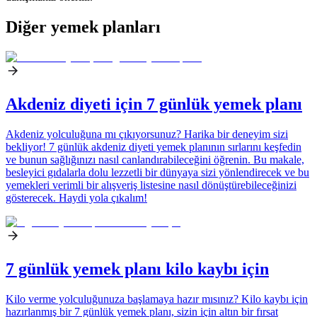
Diğer yemek planları
Akdeniz diyeti için 7 günlük yemek planı
Akdeniz yolculuğuna mı çıkıyorsunuz? Harika bir deneyim sizi
bekliyor! 7 günlük akdeniz diyeti yemek planının sırlarını keşfedin
ve bunun sağlığınızı nasıl canlandırabileceğini öğrenin. Bu makale,
besleyici gıdalarla dolu lezzetli bir dünyaya sizi yönlendirecek ve bu
yemekleri verimli bir alışveriş listesine nasıl dönüştürebileceğinizi
gösterecek. Haydi yola çıkalım!
7 günlük yemek planı kilo kaybı için
Kilo verme yolculuğunuza başlamaya hazır mısınız? Kilo kaybı için
hazırlanmış bir 7 günlük yemek planı, sizin için altın bir fırsat