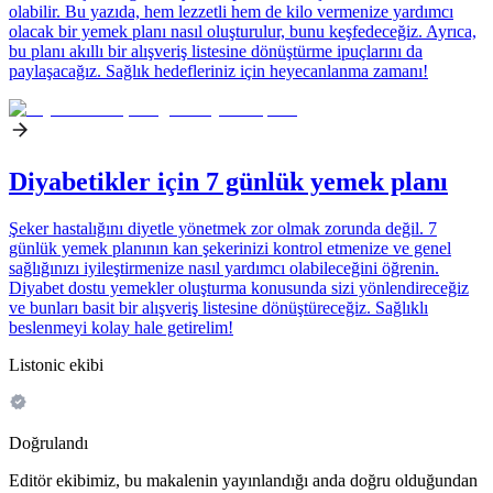
olabilir. Bu yazıda, hem lezzetli hem de kilo vermenize yardımcı
olacak bir yemek planı nasıl oluşturulur, bunu keşfedeceğiz. Ayrıca,
bu planı akıllı bir alışveriş listesine dönüştürme ipuçlarını da
paylaşacağız. Sağlık hedefleriniz için heyecanlanma zamanı!
Diyabetikler için 7 günlük yemek planı
Şeker hastalığını diyetle yönetmek zor olmak zorunda değil. 7
günlük yemek planının kan şekerinizi kontrol etmenize ve genel
sağlığınızı iyileştirmenize nasıl yardımcı olabileceğini öğrenin.
Diyabet dostu yemekler oluşturma konusunda sizi yönlendireceğiz
ve bunları basit bir alışveriş listesine dönüştüreceğiz. Sağlıklı
beslenmeyi kolay hale getirelim!
Listonic ekibi
Doğrulandı
Editör ekibimiz, bu makalenin yayınlandığı anda doğru olduğundan