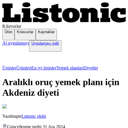
Kılavuzlar
Ürün
Kılavuzlar
Kaynaklar
Al uygulamayı
Uygulamayı indir
Ürünler
Ürünleri
En iyi ürünler
Yemek planları
Diyetler
Aralıklı oruç yemek planı için
Akdeniz diyeti
Yazılmıştır
Listonic ekibi
Güncellenme tarihi
31 Ara 2024