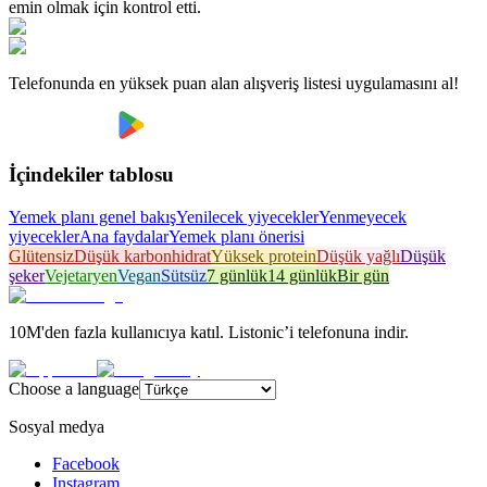
emin olmak için kontrol etti.
Telefonunda en yüksek puan alan alışveriş listesi uygulamasını al!
İçindekiler tablosu
Yemek planı genel bakış
Yenilecek yiyecekler
Yenmeyecek
yiyecekler
Ana faydalar
Yemek planı önerisi
Glütensiz
Düşük karbonhidrat
Yüksek protein
Düşük yağlı
Düşük
şeker
Vejetaryen
Vegan
Sütsüz
7 günlük
14 günlük
Bir gün
10M'den fazla kullanıcıya katıl. Listonic’i telefonuna indir.
Choose a language
Sosyal medya
Facebook
Instagram