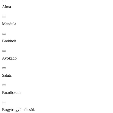
Alma
Mandula
Brokkoli
Avokádó
Saláta
Paradicsom
Bogyós gyümölcsök