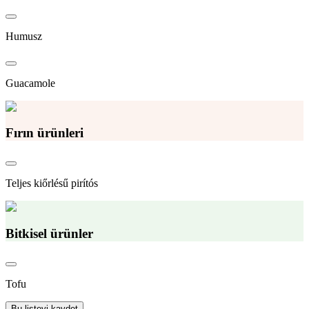
Humusz
Guacamole
Fırın ürünleri
Teljes kiőrlésű pirítós
Bitkisel ürünler
Tofu
Bu listeyi kaydet