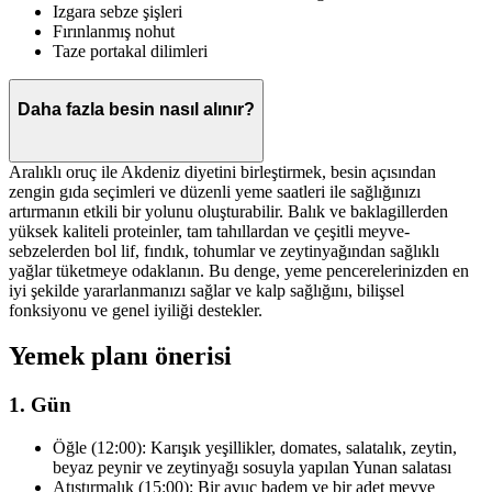
Izgara sebze şişleri
Fırınlanmış nohut
Taze portakal dilimleri
Daha fazla besin nasıl alınır?
Aralıklı oruç ile Akdeniz diyetini birleştirmek, besin açısından
zengin gıda seçimleri ve düzenli yeme saatleri ile sağlığınızı
artırmanın etkili bir yolunu oluşturabilir. Balık ve baklagillerden
yüksek kaliteli proteinler, tam tahıllardan ve çeşitli meyve-
sebzelerden bol lif, fındık, tohumlar ve zeytinyağından sağlıklı
yağlar tüketmeye odaklanın. Bu denge, yeme pencerelerinizden en
iyi şekilde yararlanmanızı sağlar ve kalp sağlığını, bilişsel
fonksiyonu ve genel iyiliği destekler.
Yemek planı önerisi
1. Gün
Öğle (12:00): Karışık yeşillikler, domates, salatalık, zeytin,
beyaz peynir ve zeytinyağı sosuyla yapılan Yunan salatası
Atıştırmalık (15:00): Bir avuç badem ve bir adet meyve