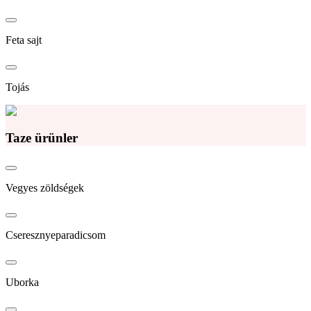
Feta sajt
Tojás
Taze ürünler
Vegyes zöldségek
Cseresznyeparadicsom
Uborka