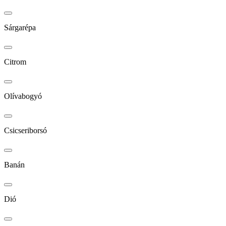
Sárgarépa
Citrom
Olívabogyó
Csicseriborsó
Banán
Dió