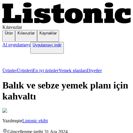
Kılavuzlar
Ürün
Kılavuzlar
Kaynaklar
Al uygulamayı
Uygulamayı indir
Ürünler
Ürünleri
En iyi ürünler
Yemek planları
Diyetler
Balık ve sebze yemek planı için
kahvaltı
Yazılmıştır
Listonic ekibi
Güncellenme tarihi
31 Ara 2024