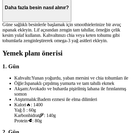
Daha fazla besin nasıl alınır?
Güne sağlıklı besinlerle başlamak için smoothielerinize bir avuç
ıspanak ekleyin. Lif açısından zengin tam tahıllar, örneğin çelik
kesim yulaf kullanın. Kahvaltınızı chia veya keten tohumu gibi
tohumlarla zenginleştirerek omega-3 yağ asitleri ekleyin.
Yemek planı önerisi
1. Gün
Kahvaltı:
Yunan yoğurdu, yaban mersini ve chia tohumları ile
Öğle:
Ispanaklı çırpılmış yumurta ve tam tahıllı ekmek
Akşam:
Avokado ve buharda pişirilmiş lahana ile fırınlanmış
somon
Atıştırmalık:
Badem ezmesi ile elma dilimleri
Kalori
🔥:
1400
Yağ
💧:
60g
Karbonhidrat
🌾:
140g
Protein
🥩:
80g
2. Gün