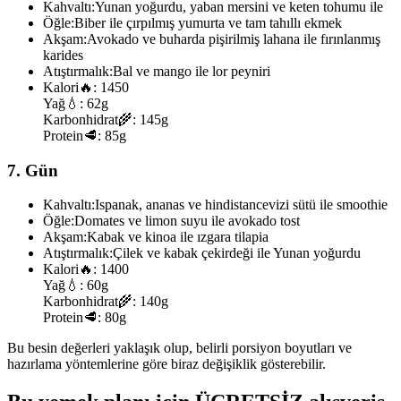
Kahvaltı:
Yunan yoğurdu, yaban mersini ve keten tohumu ile
Öğle:
Biber ile çırpılmış yumurta ve tam tahıllı ekmek
Akşam:
Avokado ve buharda pişirilmiş lahana ile fırınlanmış
karides
Atıştırmalık:
Bal ve mango ile lor peyniri
Kalori
🔥:
1450
Yağ
💧:
62g
Karbonhidrat
🌾:
145g
Protein
🥩:
85g
7. Gün
Kahvaltı:
Ispanak, ananas ve hindistancevizi sütü ile smoothie
Öğle:
Domates ve limon suyu ile avokado tost
Akşam:
Kabak ve kinoa ile ızgara tilapia
Atıştırmalık:
Çilek ve kabak çekirdeği ile Yunan yoğurdu
Kalori
🔥:
1400
Yağ
💧:
60g
Karbonhidrat
🌾:
140g
Protein
🥩:
80g
Bu besin değerleri yaklaşık olup, belirli porsiyon boyutları ve
hazırlama yöntemlerine göre biraz değişiklik gösterebilir.