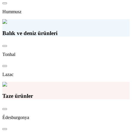
Hummusz
Balık ve deniz ürünleri
Tonhal
Lazac
Taze ürünler
Édesburgonya