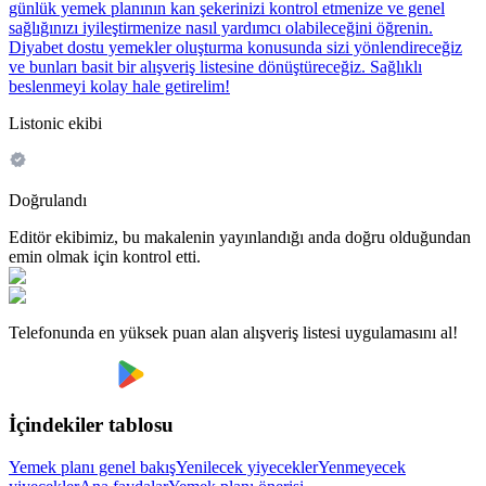
günlük yemek planının kan şekerinizi kontrol etmenize ve genel
sağlığınızı iyileştirmenize nasıl yardımcı olabileceğini öğrenin.
Diyabet dostu yemekler oluşturma konusunda sizi yönlendireceğiz
ve bunları basit bir alışveriş listesine dönüştüreceğiz. Sağlıklı
beslenmeyi kolay hale getirelim!
Listonic ekibi
Doğrulandı
Editör ekibimiz, bu makalenin yayınlandığı anda doğru olduğundan
emin olmak için kontrol etti.
Telefonunda en yüksek puan alan alışveriş listesi uygulamasını al!
İçindekiler tablosu
Yemek planı genel bakış
Yenilecek yiyecekler
Yenmeyecek