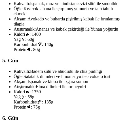
Kahvaltı:
Ispanak, muz ve hindistancevizi sütü ile smoothie
Öğle:
Kıvırcık lahana ile çırpılmış yumurta ve tam tahıllı
ekmek
Akşam:
Avokado ve buharda pişirilmiş kabak ile fırınlanmış
tilapia
Atıştırmalık:
Ananas ve kabak çekirdeği ile Yunan yoğurdu
Kalori
🔥:
1400
Yağ
💧:
60g
Karbonhidrat
🌾:
140g
Protein
🥩:
80g
5. Gün
Kahvaltı:
Badem sütü ve ahududu ile chia pudingi
Öğle:
Salatalık dilimleri ve limon suyu ile avokado tost
Akşam:
Ispanak ve kinoa ile ızgara somon
Atıştırmalık:
Elma dilimleri ile lor peyniri
Kalori
🔥:
1350
Yağ
💧:
58g
Karbonhidrat
🌾:
135g
Protein
🥩:
75g
6. Gün