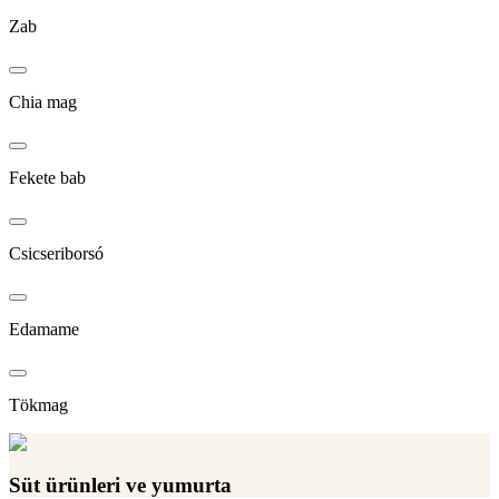
Zab
Chia mag
Fekete bab
Csicseriborsó
Edamame
Tökmag
Süt ürünleri ve yumurta