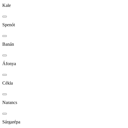
Kale
Spenót
Banán
Áfonya
Cékla
Narancs
Sárgarépa