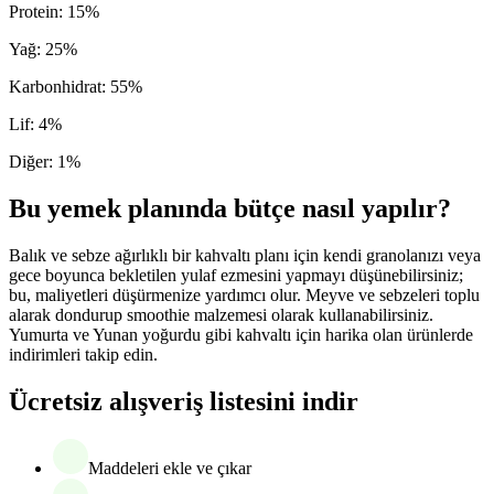
Protein
:
15
%
Yağ
:
25
%
Karbonhidrat
:
55
%
Lif
:
4
%
Diğer
:
1
%
Bu yemek planında bütçe nasıl yapılır?
Balık ve sebze ağırlıklı bir kahvaltı planı için kendi granolanızı veya
gece boyunca bekletilen yulaf ezmesini yapmayı düşünebilirsiniz;
bu, maliyetleri düşürmenize yardımcı olur. Meyve ve sebzeleri toplu
alarak dondurup smoothie malzemesi olarak kullanabilirsiniz.
Yumurta ve Yunan yoğurdu gibi kahvaltı için harika olan ürünlerde
indirimleri takip edin.
Ücretsiz alışveriş listesini indir
Maddeleri ekle ve çıkar