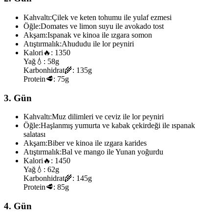
Kahvaltı:
Çilek ve keten tohumu ile yulaf ezmesi
Öğle:
Domates ve limon suyu ile avokado tost
Akşam:
Ispanak ve kinoa ile ızgara somon
Atıştırmalık:
Ahududu ile lor peyniri
Kalori
🔥:
1350
Yağ
💧:
58g
Karbonhidrat
🌾:
135g
Protein
🥩:
75g
3. Gün
Kahvaltı:
Muz dilimleri ve ceviz ile lor peyniri
Öğle:
Haşlanmış yumurta ve kabak çekirdeği ile ıspanak
salatası
Akşam:
Biber ve kinoa ile ızgara karides
Atıştırmalık:
Bal ve mango ile Yunan yoğurdu
Kalori
🔥:
1450
Yağ
💧:
62g
Karbonhidrat
🌾:
145g
Protein
🥩:
85g
4. Gün