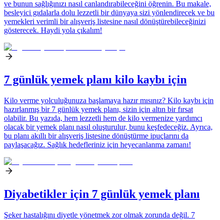
ve bunun sağlığınızı nasıl canlandırabileceğini öğrenin. Bu makale,
besleyici gıdalarla dolu lezzetli bir dünyaya sizi yönlendirecek ve bu
yemekleri verimli bir alışveriş listesine nasıl dönüştürebileceğinizi
gösterecek. Haydi yola çıkalım!
7 günlük yemek planı kilo kaybı için
Kilo verme yolculuğunuza başlamaya hazır mısınız? Kilo kaybı için
hazırlanmış bir 7 günlük yemek planı, sizin için altın bir fırsat
olabilir. Bu yazıda, hem lezzetli hem de kilo vermenize yardımcı
olacak bir yemek planı nasıl oluşturulur, bunu keşfedeceğiz. Ayrıca,
bu planı akıllı bir alışveriş listesine dönüştürme ipuçlarını da
paylaşacağız. Sağlık hedefleriniz için heyecanlanma zamanı!
Diyabetikler için 7 günlük yemek planı
Şeker hastalığını diyetle yönetmek zor olmak zorunda değil. 7