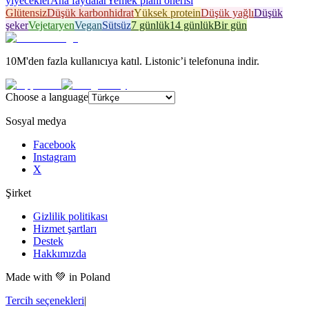
yiyecekler
Ana faydalar
Yemek planı önerisi
Glütensiz
Düşük karbonhidrat
Yüksek protein
Düşük yağlı
Düşük
şeker
Vejetaryen
Vegan
Sütsüz
7 günlük
14 günlük
Bir gün
10M'den fazla kullanıcıya katıl. Listonic’i telefonuna indir.
Choose a language
Sosyal medya
Facebook
Instagram
X
Şirket
Gizlilik politikası
Hizmet şartları
Destek
Hakkımızda
Made with
💚
in Poland
Tercih seçenekleri
|