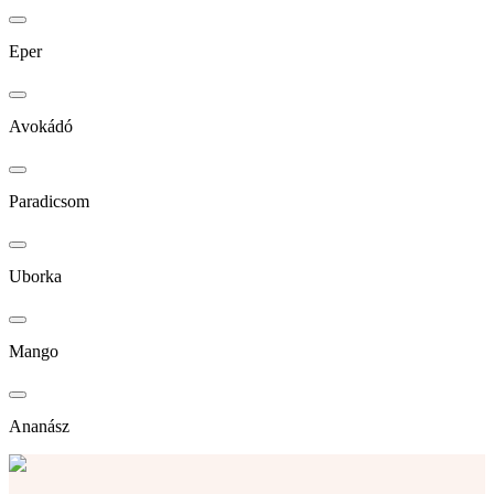
Eper
Avokádó
Paradicsom
Uborka
Mango
Ananász