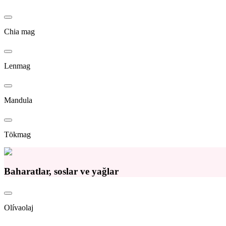
Chia mag
Lenmag
Mandula
Tökmag
Baharatlar, soslar ve yağlar
Olívaolaj