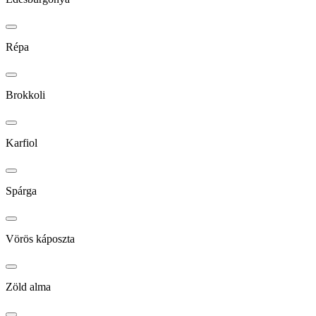
Répa
Brokkoli
Karfiol
Spárga
Vörös káposzta
Zöld alma