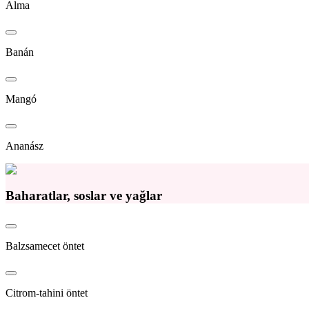
Alma
Banán
Mangó
Ananász
Baharatlar, soslar ve yağlar
Balzsamecet öntet
Citrom-tahini öntet