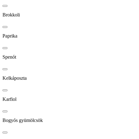
Brokkoli
Paprika
Spenót
Kelkáposzta
Karfiol
Bogyós gyümölcsök