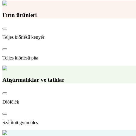
Fırın ürünleri
Teljes kiőrlésű kenyér
Teljes kiőrlésű pita
Atıştırmalıklar ve tatlılar
Diófélék
Szárított gyümölcs