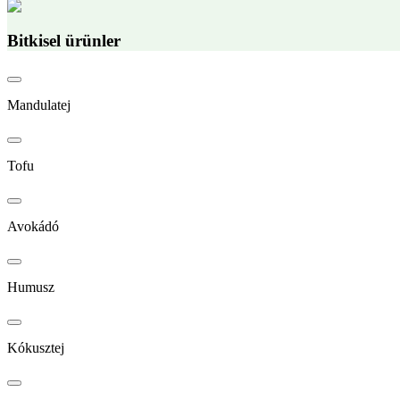
Bitkisel ürünler
Mandulatej
Tofu
Avokádó
Humusz
Kókusztej