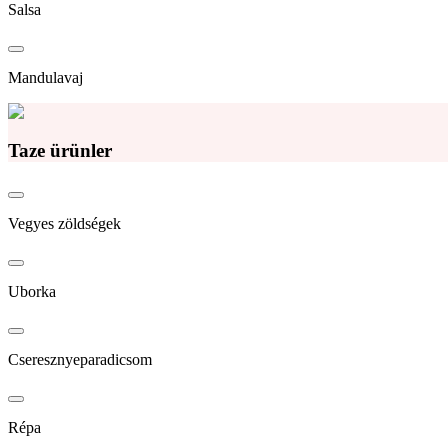
Salsa
Mandulavaj
Taze ürünler
Vegyes zöldségek
Uborka
Cseresznyeparadicsom
Répa