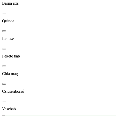
Barna rizs
Quinoa
Lencse
Fekete bab
Chia mag
Csicseriborsó
Vesebab