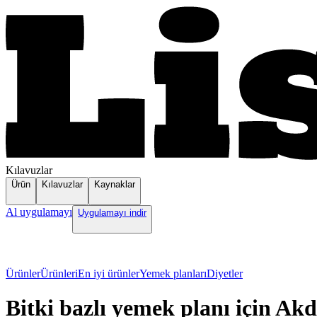
Kılavuzlar
Ürün
Kılavuzlar
Kaynaklar
Al uygulamayı
Uygulamayı indir
Ürünler
Ürünleri
En iyi ürünler
Yemek planları
Diyetler
Bitki bazlı yemek planı için Akd