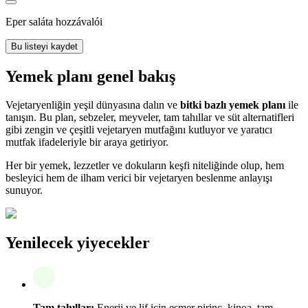
Eper saláta hozzávalói
Bu listeyi kaydet
Yemek planı genel bakış
Vejetaryenliğin yeşil dünyasına dalın ve
bitki bazlı yemek planı
ile
tanışın. Bu plan, sebzeler, meyveler, tam tahıllar ve süt alternatifleri
gibi zengin ve çeşitli vejetaryen mutfağını kutluyor ve yaratıcı
mutfak ifadeleriyle bir araya getiriyor.
Her bir yemek, lezzetler ve dokuların keşfi niteliğinde olup, hem
besleyici hem de ilham verici bir vejetaryen beslenme anlayışı
sunuyor.
Yenilecek yiyecekler
Tam tahıllar:
Enerji ve lif için esmer pirinç, kinoa, tam