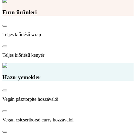
Fırın ürünleri
Teljes kiőrlésű wrap
Teljes kiőrlésű kenyér
Hazır yemekler
Vegán pásztorpite hozzávalói
Vegán csicseriborsó curry hozzávalói