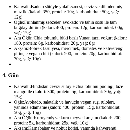
Kahvaltı:
Badem sütüyle yulaf ezmesi, ceviz ve dilimlenmiş
muz ile (kalori: 350, protein: 10g, karbonhidrat: 50g, yağ:
12g)
Öğle:
Fırınlanmış sebzeler, avokado ve tahin sosu ile tam
buğday dürüm (kalori: 400, protein: 12g, karbonhidrat: 60g,
yağ: 15g)
Ara Öğün:
Chia tohumlu bitki bazlı Yunan tarzı yoğurt (kalori:
180, protein: 6g, karbonhidrat: 20g, yağ: 8g)
Akşam:
Böbrek fasulyesi, mercimek, domates ve kahverengi
pirinçle vegan chili (kalori: 500, protein: 20g, karbonhidrat:
70g, yağ: 10g)
4. Gün
Kahvaltı:
Hindistan cevizi sütüyle chia tohumu pudingi, taze
mango ile (kalori: 300, protein: 5g, karbonhidrat: 30g, yağ:
15g)
Öğle:
Avokado, salatalık ve havuçlu vegan suşi ruloları,
yanında edamame (kalori: 400, protein: 15g, karbonhidrat:
50g, yağ: 15g)
Ara Öğün:
Kuruyemiş ve kuru meyve karışımı (kalori: 200,
protein: 5g, karbonhidrat: 25g, yağ: 10g)
Akşam:
Karnabahar ve nohut körisi, yanında kahverengi