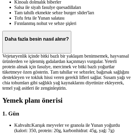
Kinoalı dolmalık biberler
Salsa ile siyah fasulye quesadillaları
Tam tahıllı ekmekte sebze burger slider'ları
Tofu feta ile Yunan salatası
Fırınlanmış nohut ve sebze şişleri
Daha fazla besin nasıl alınır?
Vejetaryenlik içinde bitki bazlı bir yaklaşım benimsemek, hayvansal
ürünlerden ve işlenmiş gıdalardan kaçınmayı vurgular. Yeterli
protein almak için fasulye, mercimek ve bitki bazlı yoğurtlar
tüketmeye özen gösterin. Tam tahıllar ve sebzeler, bağırsak sağlığını
destekleyen ve tokluk hissi veren gerekli lifleri sağlar. Susam yağı ve
chia tohumları gibi sağlıklı yağ kaynaklarını diyetinize ekleyerek,
temel yağ asitleri ile zenginleştirin.
Yemek planı önerisi
1. Gün
Kahvaltı:
Karışık meyveler ve granola ile Yunan yoğurdu
(kalori: 350, protein: 20g, karbonhidrat: 45g, yağ: 7g)