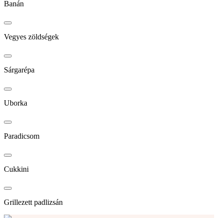
Banán
Vegyes zöldségek
Sárgarépa
Uborka
Paradicsom
Cukkini
Grillezett padlizsán