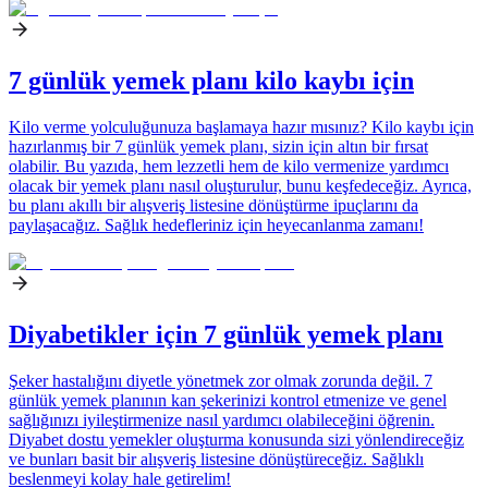
7 günlük yemek planı kilo kaybı için
Kilo verme yolculuğunuza başlamaya hazır mısınız? Kilo kaybı için
hazırlanmış bir 7 günlük yemek planı, sizin için altın bir fırsat
olabilir. Bu yazıda, hem lezzetli hem de kilo vermenize yardımcı
olacak bir yemek planı nasıl oluşturulur, bunu keşfedeceğiz. Ayrıca,
bu planı akıllı bir alışveriş listesine dönüştürme ipuçlarını da
paylaşacağız. Sağlık hedefleriniz için heyecanlanma zamanı!
Diyabetikler için 7 günlük yemek planı
Şeker hastalığını diyetle yönetmek zor olmak zorunda değil. 7
günlük yemek planının kan şekerinizi kontrol etmenize ve genel
sağlığınızı iyileştirmenize nasıl yardımcı olabileceğini öğrenin.
Diyabet dostu yemekler oluşturma konusunda sizi yönlendireceğiz
ve bunları basit bir alışveriş listesine dönüştüreceğiz. Sağlıklı
beslenmeyi kolay hale getirelim!