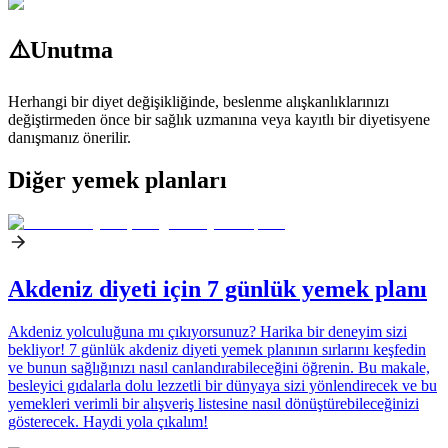
⚠️
Unutma
Herhangi bir diyet değişikliğinde, beslenme alışkanlıklarınızı
değiştirmeden önce bir sağlık uzmanına veya kayıtlı bir diyetisyene
danışmanız önerilir.
Diğer yemek planları
Akdeniz diyeti için 7 günlük yemek planı
Akdeniz yolculuğuna mı çıkıyorsunuz? Harika bir deneyim sizi
bekliyor! 7 günlük akdeniz diyeti yemek planının sırlarını keşfedin
ve bunun sağlığınızı nasıl canlandırabileceğini öğrenin. Bu makale,
besleyici gıdalarla dolu lezzetli bir dünyaya sizi yönlendirecek ve bu
yemekleri verimli bir alışveriş listesine nasıl dönüştürebileceğinizi
gösterecek. Haydi yola çıkalım!