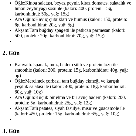
Öğle:
Kinoa salatası, beyaz peynir, kiraz domates, salatalık ve
limon-zeytinyağı sosu ile (kalori: 400, protein: 15g,
karbonhidrat: 50g, yağ: 15g)
Ara Öğün:
Havuç çubukları ve humus (kalori: 150, protein:
6g, karbonhidrat: 20g, yağ: 5g)
Akşam:
Tam buğday spagetti ile patlıcan parmesan (kalori:
500, protein: 20g, karbonhidrat: 70g, yağ: 15g)
2. Gün
Kahvaltı:
Ispanak, muz, badem sütü ve protein tozu ile
smoothie (kalori: 300, protein: 15g, karbonhidrat: 40g, yağ:
5g)
Öğle:
Mercimek çorbası, tam buğday ekmeği ve karışık
yeşillik salatası ile (kalori: 400, protein: 18g, karbonhidrat:
60g, yağ: 10g)
Ara Öğün:
Küçük bir elma ve bir avuç badem (kalori: 200,
protein: 5g, karbonhidrat: 25g, yağ: 12g)
Akşam:
Tatlı patates, siyah fasulye, mısır ve guacamole ile
(kalori: 450, protein: 15g, karbonhidrat: 65g, yağ: 10g)
3. Gün