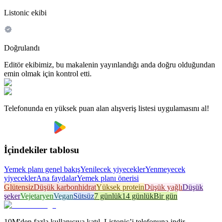
Listonic ekibi
Doğrulandı
Editör ekibimiz, bu makalenin yayınlandığı anda doğru olduğundan
emin olmak için kontrol etti.
Telefonunda en yüksek puan alan alışveriş listesi uygulamasını al!
İçindekiler tablosu
Yemek planı genel bakış
Yenilecek yiyecekler
Yenmeyecek
yiyecekler
Ana faydalar
Yemek planı önerisi
Glütensiz
Düşük karbonhidrat
Yüksek protein
Düşük yağlı
Düşük
şeker
Vejetaryen
Vegan
Sütsüz
7 günlük
14 günlük
Bir gün
10M'den fazla kullanıcıya katıl. Listonic’i telefonuna indir.