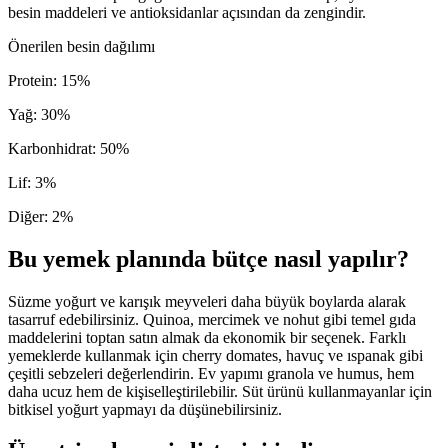
besin maddeleri ve antioksidanlar açısından da zengindir.
Önerilen besin dağılımı
Protein
:
15
%
Yağ
:
30
%
Karbonhidrat
:
50
%
Lif
:
3
%
Diğer
:
2
%
Bu yemek planında bütçe nasıl yapılır?
Süzme yoğurt ve karışık meyveleri daha büyük boylarda alarak
tasarruf edebilirsiniz. Quinoa, mercimek ve nohut gibi temel gıda
maddelerini toptan satın almak da ekonomik bir seçenek. Farklı
yemeklerde kullanmak için cherry domates, havuç ve ıspanak gibi
çeşitli sebzeleri değerlendirin. Ev yapımı granola ve humus, hem
daha ucuz hem de kişiselleştirilebilir. Süt ürünü kullanmayanlar için
bitkisel yoğurt yapmayı da düşünebilirsiniz.