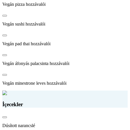
Vegán pizza hozzávalói
Vegán sushi hozzávalói
Vegán pad thai hozzávalói
Vegán áfonyás palacsinta hozzávalói
Vegán minestrone leves hozzávalói
İçecekler
Dúsított narancslé