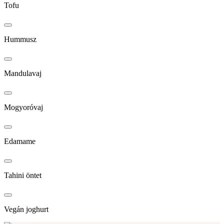
Tofu
Hummusz
Mandulavaj
Mogyoróvaj
Edamame
Tahini öntet
Vegán joghurt