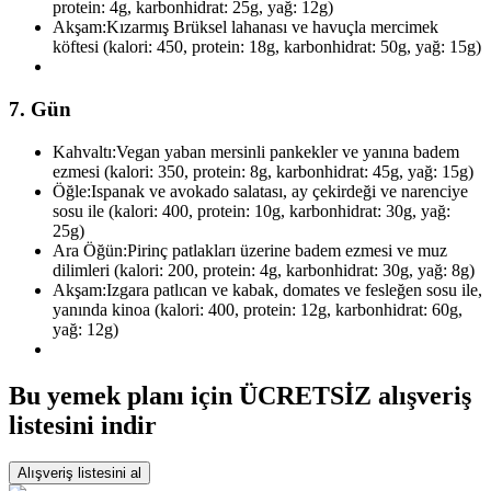
protein: 4g, karbonhidrat: 25g, yağ: 12g)
Akşam:
Kızarmış Brüksel lahanası ve havuçla mercimek
köftesi (kalori: 450, protein: 18g, karbonhidrat: 50g, yağ: 15g)
7. Gün
Kahvaltı:
Vegan yaban mersinli pankekler ve yanına badem
ezmesi (kalori: 350, protein: 8g, karbonhidrat: 45g, yağ: 15g)
Öğle:
Ispanak ve avokado salatası, ay çekirdeği ve narenciye
sosu ile (kalori: 400, protein: 10g, karbonhidrat: 30g, yağ:
25g)
Ara Öğün:
Pirinç patlakları üzerine badem ezmesi ve muz
dilimleri (kalori: 200, protein: 4g, karbonhidrat: 30g, yağ: 8g)
Akşam:
Izgara patlıcan ve kabak, domates ve fesleğen sosu ile,
yanında kinoa (kalori: 400, protein: 12g, karbonhidrat: 60g,
yağ: 12g)
Bu yemek planı için ÜCRETSİZ alışveriş
listesini indir
Alışveriş listesini al