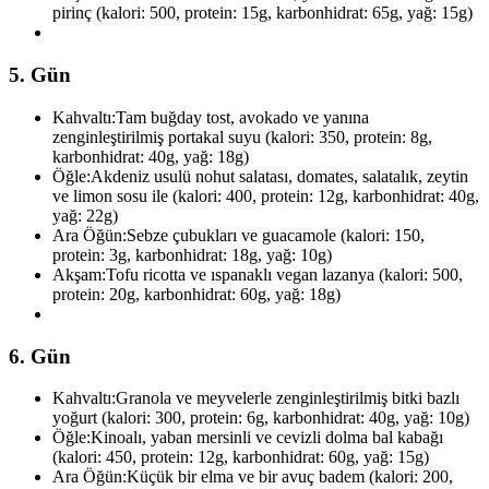
pirinç (kalori: 500, protein: 15g, karbonhidrat: 65g, yağ: 15g)
5. Gün
Kahvaltı:
Tam buğday tost, avokado ve yanına
zenginleştirilmiş portakal suyu (kalori: 350, protein: 8g,
karbonhidrat: 40g, yağ: 18g)
Öğle:
Akdeniz usulü nohut salatası, domates, salatalık, zeytin
ve limon sosu ile (kalori: 400, protein: 12g, karbonhidrat: 40g,
yağ: 22g)
Ara Öğün:
Sebze çubukları ve guacamole (kalori: 150,
protein: 3g, karbonhidrat: 18g, yağ: 10g)
Akşam:
Tofu ricotta ve ıspanaklı vegan lazanya (kalori: 500,
protein: 20g, karbonhidrat: 60g, yağ: 18g)
6. Gün
Kahvaltı:
Granola ve meyvelerle zenginleştirilmiş bitki bazlı
yoğurt (kalori: 300, protein: 6g, karbonhidrat: 40g, yağ: 10g)
Öğle:
Kinoalı, yaban mersinli ve cevizli dolma bal kabağı
(kalori: 450, protein: 12g, karbonhidrat: 60g, yağ: 15g)
Ara Öğün:
Küçük bir elma ve bir avuç badem (kalori: 200,