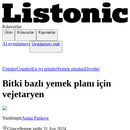
Kılavuzlar
Ürün
Kılavuzlar
Kaynaklar
Al uygulamayı
Uygulamayı indir
Ürünler
Ürünleri
En iyi ürünler
Yemek planları
Diyetler
Bitki bazlı yemek planı için
vejetaryen
Yazılmıştır
Agata Pankow
Güncellenme tarihi
31 Ara 2024