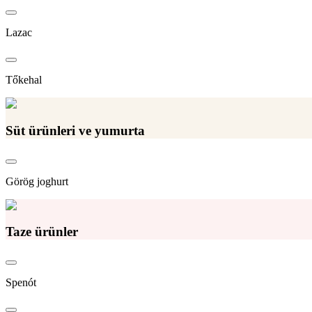
Lazac
Tőkehal
Süt ürünleri ve yumurta
Görög joghurt
Taze ürünler
Spenót