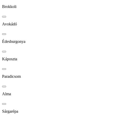
Brokkoli
Avokádó
Édesburgonya
Káposzta
Paradicsom
Alma
Sárgarépa