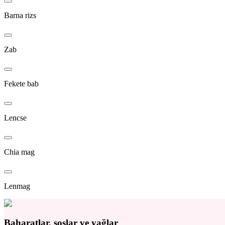
Barna rizs
Zab
Fekete bab
Lencse
Chia mag
Lenmag
Baharatlar, soslar ve yağlar