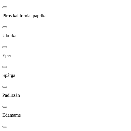
Piros kaliforniai paprika
Uborka
Eper
Spárga
Padlizsán
Edamame