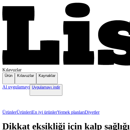
Kılavuzlar
Ürün
Kılavuzlar
Kaynaklar
Al uygulamayı
Uygulamayı indir
Ürünler
Ürünleri
En iyi ürünler
Yemek planları
Diyetler
Dikkat eksikliği için kalp sağlı