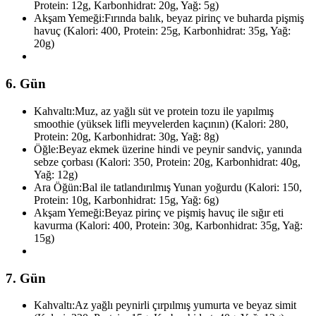
Protein: 12g, Karbonhidrat: 20g, Yağ: 5g)
Akşam Yemeği:
Fırında balık, beyaz pirinç ve buharda pişmiş
havuç (Kalori: 400, Protein: 25g, Karbonhidrat: 35g, Yağ:
20g)
6. Gün
Kahvaltı:
Muz, az yağlı süt ve protein tozu ile yapılmış
smoothie (yüksek lifli meyvelerden kaçının) (Kalori: 280,
Protein: 20g, Karbonhidrat: 30g, Yağ: 8g)
Öğle:
Beyaz ekmek üzerine hindi ve peynir sandviç, yanında
sebze çorbası (Kalori: 350, Protein: 20g, Karbonhidrat: 40g,
Yağ: 12g)
Ara Öğün:
Bal ile tatlandırılmış Yunan yoğurdu (Kalori: 150,
Protein: 10g, Karbonhidrat: 15g, Yağ: 6g)
Akşam Yemeği:
Beyaz pirinç ve pişmiş havuç ile sığır eti
kavurma (Kalori: 400, Protein: 30g, Karbonhidrat: 35g, Yağ:
15g)
7. Gün
Kahvaltı:
Az yağlı peynirli çırpılmış yumurta ve beyaz simit