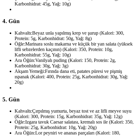
Karbonhidrat: 45g, Yağ: 10g)
4. Gün
Kahvaltı:
Beyaz unla yapılmış krep ve şurup (Kalori: 300,
Protein: 5g, Karbonhidrat: 50g, Yağ: 8g)
Öğle:
Marinara soslu makarna ve küçük bir yan salata (yüksek
lifli sebzelerden kaçının) (Kalori: 350, Protein: 10g,
Karbonhidrat: 55g, Yağ: 10g)
Ara Öğün:
Vanilyalı puding (Kalori: 150, Protein: 2g,
Karbonhidrat: 30g, Yağ: 3g)
Akşam Yemeği:
Fırında dana eti, patates püresi ve pişmiş
ıspanak (Kalori: 400, Protein: 25g, Karbonhidrat: 30g, Yağ:
20g)
5. Gün
Kahvaltı:
Çırpılmış yumurta, beyaz tost ve az lifli meyve suyu
(Kalori: 300, Protein: 15g, Karbonhidrat: 35g, Yağ: 12g)
Öğle:
Izgara tavuk Caesar salatası, kremalı sos ile (Kalori: 350,
Protein: 25g, Karbonhidrat: 10g, Yağ: 20g)
Ara Öğün:
Lor peyniri ve ananas parçaları (Kalori: 180,