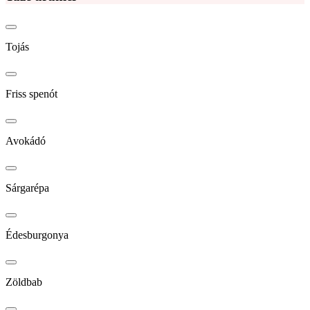
Tojás
Friss spenót
Avokádó
Sárgarépa
Édesburgonya
Zöldbab