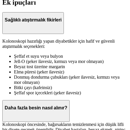
Ek ipuçları
Sağlıklı atıştırmalık fikirleri
Kolonoskopi hazırlığı yapan diyabetikler için hafif ve güvenli
atıştırmalık seçenekleri:
Şeffaf et suyu veya bulyon
Jell-O (şeker ilavesiz, kırmızı veya mor olmayan)
Beyaz tost üzerine margarin
Elma püresi (şeker ilavesiz)
Donmuş dondurma çubukları (şeker ilavesiz, kırmızı veya
mor olmayan)
Bitki çayı (kafeinsiz)
Şeffaf spor içecekleri (şeker ilavesiz)
Daha fazla besin nasıl alınır?
Kolonoskopi öncesinde, bağırsakların temizlenmesi için düşük lifli
bir diyete geçmek önemlidir. Diyabet hastaları, beyaz ekmek, pirinç