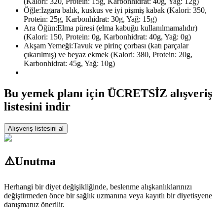
(Kalori: 320, Protein: 15g, Karbonhidrat: 40g, Yağ: 12g)
Öğle:
Izgara balık, kuskus ve iyi pişmiş kabak (Kalori: 350,
Protein: 25g, Karbonhidrat: 30g, Yağ: 15g)
Ara Öğün:
Elma püresi (elma kabuğu kullanılmamalıdır)
(Kalori: 150, Protein: 0g, Karbonhidrat: 40g, Yağ: 0g)
Akşam Yemeği:
Tavuk ve pirinç çorbası (katı parçalar
çıkarılmış) ve beyaz ekmek (Kalori: 380, Protein: 20g,
Karbonhidrat: 45g, Yağ: 10g)
Bu yemek planı için ÜCRETSİZ alışveriş
listesini indir
Alışveriş listesini al
⚠️
Unutma
Herhangi bir diyet değişikliğinde, beslenme alışkanlıklarınızı
değiştirmeden önce bir sağlık uzmanına veya kayıtlı bir diyetisyene
danışmanız önerilir.