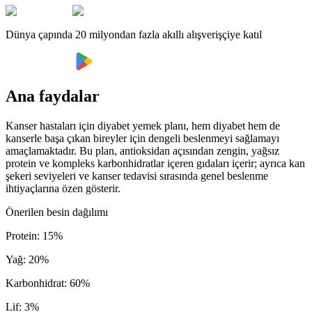
Dünya çapında 20 milyondan fazla akıllı alışverişçiye katıl
Ana faydalar
Kanser hastaları için diyabet yemek planı, hem diyabet hem de
kanserle başa çıkan bireyler için dengeli beslenmeyi sağlamayı
amaçlamaktadır. Bu plan, antioksidan açısından zengin, yağsız
protein ve kompleks karbonhidratlar içeren gıdaları içerir; ayrıca kan
şekeri seviyeleri ve kanser tedavisi sırasında genel beslenme
ihtiyaçlarına özen gösterir.
Önerilen besin dağılımı
Protein
:
15
%
Yağ
:
20
%
Karbonhidrat
:
60
%
Lif
:
3
%