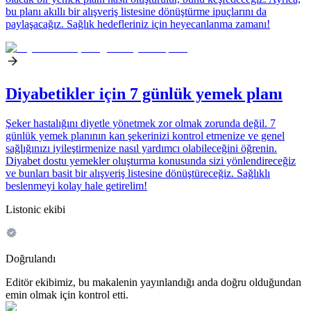
bu planı akıllı bir alışveriş listesine dönüştürme ipuçlarını da
paylaşacağız. Sağlık hedefleriniz için heyecanlanma zamanı!
Diyabetikler için 7 günlük yemek planı
Şeker hastalığını diyetle yönetmek zor olmak zorunda değil. 7
günlük yemek planının kan şekerinizi kontrol etmenize ve genel
sağlığınızı iyileştirmenize nasıl yardımcı olabileceğini öğrenin.
Diyabet dostu yemekler oluşturma konusunda sizi yönlendireceğiz
ve bunları basit bir alışveriş listesine dönüştüreceğiz. Sağlıklı
beslenmeyi kolay hale getirelim!
Listonic ekibi
Doğrulandı
Editör ekibimiz, bu makalenin yayınlandığı anda doğru olduğundan
emin olmak için kontrol etti.