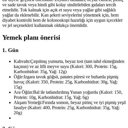
ve sade tavuk veya hindi gibi kolay sindirilebilen gıdaları tercih
etmelidir. Tok kalmak için açık et suyu veya yağlar gibi sağlıklı
yağlar da eklenebilir. Kan şekeri seviyelerini yönetmek için, hem
diyabet kontrolü hem de kolonoskopi hazırlığı için uygun içecekler
ve jel seçenekleri kullanmak oldukça önemlidir.
Yemek planı önerisi
1. Gün
Kahvaltı:
Çırpılmış yumurta, beyaz tost (tam tahıl ekmeğinden
kaçının) ve az lifli meyve suyu (Kalori: 300, Protein: 15g,
Karbonhidrat: 35g, Yağ: 12g)
Öğle:
Izgara tavuk göğsü, patates püresi ve buharda pişmiş
havuç (Kalori: 350, Protein: 25g, Karbonhidrat: 30g, Yağ:
15g)
Ara Öğün:
Bal ile tatlandırılmış Yunan yoğurdu (Kalori: 150,
Protein: 10g, Karbonhidrat: 15g, Yağ: 6g)
Akşam Yemeği:
Fırında somon, beyaz pirinç ve iyi pişmiş yeşil
fasulye (Kalori: 400, Protein: 25g, Karbonhidrat: 35g, Yağ:
20g)