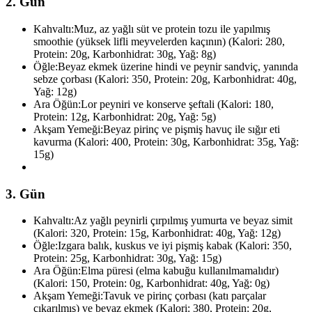
2. Gün
Kahvaltı:
Muz, az yağlı süt ve protein tozu ile yapılmış
smoothie (yüksek lifli meyvelerden kaçının) (Kalori: 280,
Protein: 20g, Karbonhidrat: 30g, Yağ: 8g)
Öğle:
Beyaz ekmek üzerine hindi ve peynir sandviç, yanında
sebze çorbası (Kalori: 350, Protein: 20g, Karbonhidrat: 40g,
Yağ: 12g)
Ara Öğün:
Lor peyniri ve konserve şeftali (Kalori: 180,
Protein: 12g, Karbonhidrat: 20g, Yağ: 5g)
Akşam Yemeği:
Beyaz pirinç ve pişmiş havuç ile sığır eti
kavurma (Kalori: 400, Protein: 30g, Karbonhidrat: 35g, Yağ:
15g)
3. Gün
Kahvaltı:
Az yağlı peynirli çırpılmış yumurta ve beyaz simit
(Kalori: 320, Protein: 15g, Karbonhidrat: 40g, Yağ: 12g)
Öğle:
Izgara balık, kuskus ve iyi pişmiş kabak (Kalori: 350,
Protein: 25g, Karbonhidrat: 30g, Yağ: 15g)
Ara Öğün:
Elma püresi (elma kabuğu kullanılmamalıdır)
(Kalori: 150, Protein: 0g, Karbonhidrat: 40g, Yağ: 0g)
Akşam Yemeği:
Tavuk ve pirinç çorbası (katı parçalar
çıkarılmış) ve beyaz ekmek (Kalori: 380, Protein: 20g,