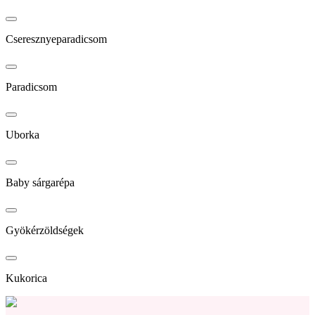
Cseresznyeparadicsom
Paradicsom
Uborka
Baby sárgarépa
Gyökérzöldségek
Kukorica