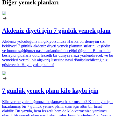
Diğer yemek planları
Akdeniz diyeti için 7 günlük yemek planı
Akdeniz yolculuğuna mı çıkıyorsunuz? Harika bir deneyim sizi
bekliyor! 7 günlük akdeniz diyeti yemek planının sırlarını keşfedin
ve bunun sağlığınızı nasıl canlandırabileceğini öğrenin. Bu makale,
besleyici gıdalarla dolu lezzetli bir dünyaya sizi yönlendirecek ve bu
yemekleri verimli bir alışveriş listesine nasıl dönüştürebileceğinizi
gösterecek. Haydi yola çıkalım!
7 günlük yemek planı kilo kaybı için
Kilo verme yolculuğunuza başlamaya hazır mısınız? Kilo kaybı için
hazırlanmış bir 7 günlük yemek planı, sizin için altın bir fırsat
olabilir. Bu yazıda, hem lezzetli hem de kilo vermenize yardımcı
olacak bir yemek planı nasıl oluşturulur, bunu keşfedeceğiz. Ayrıca,