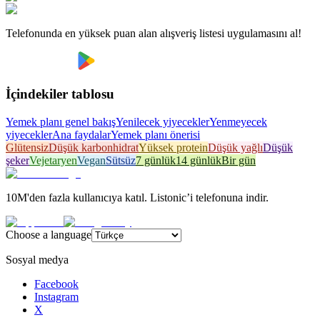
Telefonunda en yüksek puan alan alışveriş listesi uygulamasını al!
İçindekiler tablosu
Yemek planı genel bakış
Yenilecek yiyecekler
Yenmeyecek
yiyecekler
Ana faydalar
Yemek planı önerisi
Glütensiz
Düşük karbonhidrat
Yüksek protein
Düşük yağlı
Düşük
şeker
Vejetaryen
Vegan
Sütsüz
7 günlük
14 günlük
Bir gün
10M'den fazla kullanıcıya katıl. Listonic’i telefonuna indir.
Choose a language
Sosyal medya
Facebook
Instagram
X