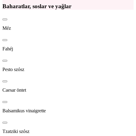
Baharatlar, soslar ve yağlar
Méz
Fahéj
Pesto szósz
Caesar öntet
Balsamikus vinaigrette
Tzatziki szósz