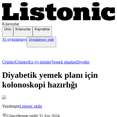
Kılavuzlar
Ürün
Kılavuzlar
Kaynaklar
Al uygulamayı
Uygulamayı indir
Ürünler
Ürünleri
En iyi ürünler
Yemek planları
Diyetler
Diyabetik yemek planı için
kolonoskopi hazırlığı
Yazılmıştır
Listonic ekibi
Güncellenme tarihi
31 Ara 2024