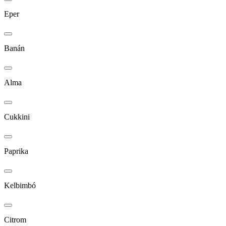
Eper
Banán
Alma
Cukkini
Paprika
Kelbimbó
Citrom