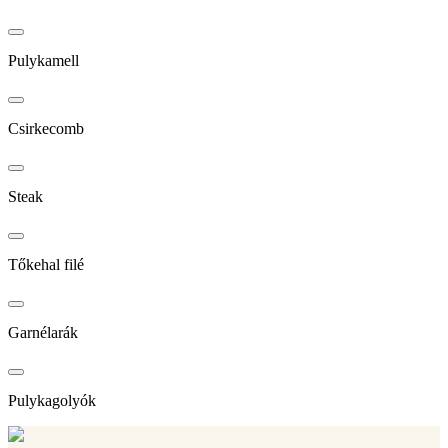
Pulykamell
Csirkecomb
Steak
Tőkehal filé
Garnélarák
Pulykagolyók