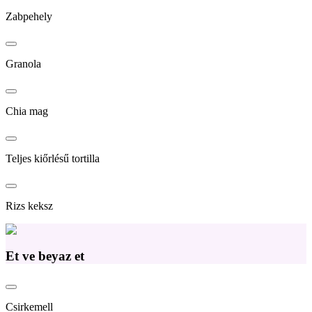
Zabpehely
Granola
Chia mag
Teljes kiőrlésű tortilla
Rizs keksz
Et ve beyaz et
Csirkemell