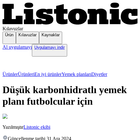
Kılavuzlar
Ürün
Kılavuzlar
Kaynaklar
Al uygulamayı
Uygulamayı indir
Ürünler
Ürünleri
En iyi ürünler
Yemek planları
Diyetler
Düşük karbonhidratlı yemek
planı futbolcular için
Yazılmıştır
Listonic ekibi
Güncellenme tarihi
31 Ara 2024