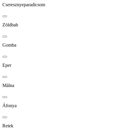
Cseresznyeparadicsom
Zöldbab
Gomba
Eper
Málna
Áfonya
Retek