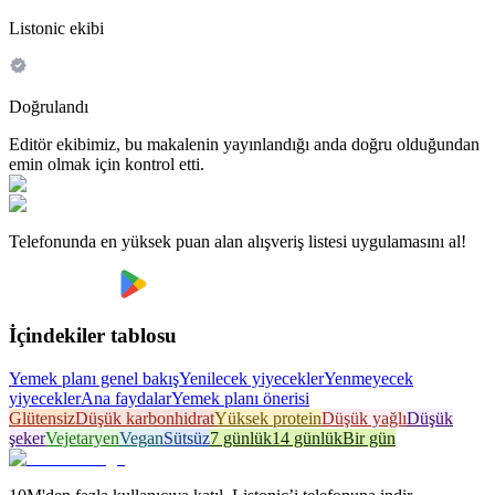
Listonic ekibi
Doğrulandı
Editör ekibimiz, bu makalenin yayınlandığı anda doğru olduğundan
emin olmak için kontrol etti.
Telefonunda en yüksek puan alan alışveriş listesi uygulamasını al!
İçindekiler tablosu
Yemek planı genel bakış
Yenilecek yiyecekler
Yenmeyecek
yiyecekler
Ana faydalar
Yemek planı önerisi
Glütensiz
Düşük karbonhidrat
Yüksek protein
Düşük yağlı
Düşük
şeker
Vejetaryen
Vegan
Sütsüz
7 günlük
14 günlük
Bir gün