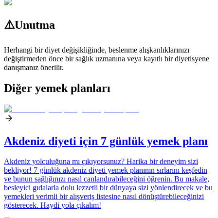
⚠️
Unutma
Herhangi bir diyet değişikliğinde, beslenme alışkanlıklarınızı
değiştirmeden önce bir sağlık uzmanına veya kayıtlı bir diyetisyene
danışmanız önerilir.
Diğer yemek planları
Akdeniz diyeti için 7 günlük yemek planı
Akdeniz yolculuğuna mı çıkıyorsunuz? Harika bir deneyim sizi
bekliyor! 7 günlük akdeniz diyeti yemek planının sırlarını keşfedin
ve bunun sağlığınızı nasıl canlandırabileceğini öğrenin. Bu makale,
besleyici gıdalarla dolu lezzetli bir dünyaya sizi yönlendirecek ve bu
yemekleri verimli bir alışveriş listesine nasıl dönüştürebileceğinizi
gösterecek. Haydi yola çıkalım!