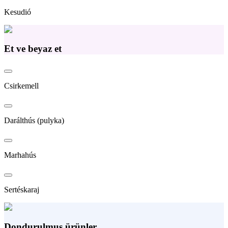
Kesudió
Et ve beyaz et
Csirkemell
Darálthús (pulyka)
Marhahús
Sertéskaraj
Dondurulmuş ürünler