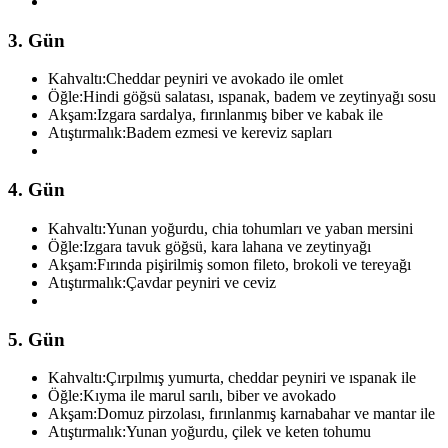
3. Gün
Kahvaltı:
Cheddar peyniri ve avokado ile omlet
Öğle:
Hindi göğsü salatası, ıspanak, badem ve zeytinyağı sosu
Akşam:
Izgara sardalya, fırınlanmış biber ve kabak ile
Atıştırmalık:
Badem ezmesi ve kereviz sapları
4. Gün
Kahvaltı:
Yunan yoğurdu, chia tohumları ve yaban mersini
Öğle:
Izgara tavuk göğsü, kara lahana ve zeytinyağı
Akşam:
Fırında pişirilmiş somon fileto, brokoli ve tereyağı
Atıştırmalık:
Çavdar peyniri ve ceviz
5. Gün
Kahvaltı:
Çırpılmış yumurta, cheddar peyniri ve ıspanak ile
Öğle:
Kıyma ile marul sarılı, biber ve avokado
Akşam:
Domuz pirzolası, fırınlanmış karnabahar ve mantar ile
Atıştırmalık:
Yunan yoğurdu, çilek ve keten tohumu