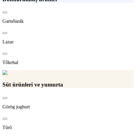
Garnélarák
Lazac
Tőkehal
Süt ürünleri ve yumurta
Görög joghurt
Túró