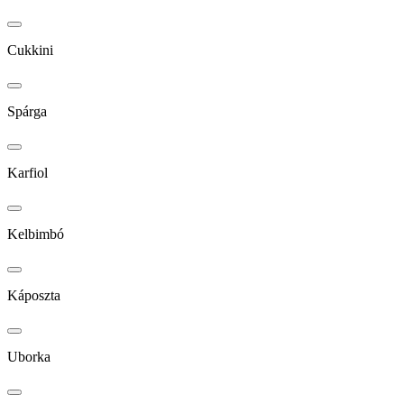
Cukkini
Spárga
Karfiol
Kelbimbó
Káposzta
Uborka