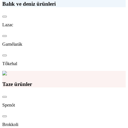
Balık ve deniz ürünleri
Lazac
Garnélarák
Tőkehal
Taze ürünler
Spenót
Brokkoli