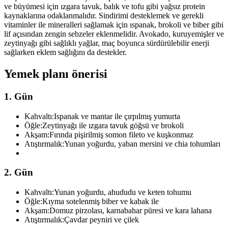
ve büyümesi için ızgara tavuk, balık ve tofu gibi yağsız protein
kaynaklarına odaklanmalıdır. Sindirimi desteklemek ve gerekli
vitaminler ile mineralleri sağlamak için ıspanak, brokoli ve biber gibi
lif açısından zengin sebzeler eklenmelidir. Avokado, kuruyemişler ve
zeytinyağı gibi sağlıklı yağlar, maç boyunca sürdürülebilir enerji
sağlarken eklem sağlığını da destekler.
Yemek planı önerisi
1. Gün
Kahvaltı:
Ispanak ve mantar ile çırpılmış yumurta
Öğle:
Zeytinyağı ile ızgara tavuk göğsü ve brokoli
Akşam:
Fırında pişirilmiş somon fileto ve kuşkonmaz
Atıştırmalık:
Yunan yoğurdu, yaban mersini ve chia tohumları
2. Gün
Kahvaltı:
Yunan yoğurdu, ahududu ve keten tohumu
Öğle:
Kıyma sotelenmiş biber ve kabak ile
Akşam:
Domuz pirzolası, karnabahar püresi ve kara lahana
Atıştırmalık:
Çavdar peyniri ve çilek