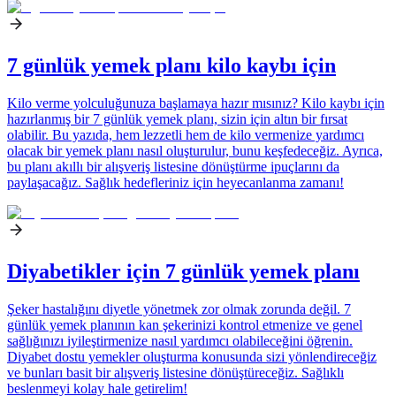
7 günlük yemek planı kilo kaybı için
Kilo verme yolculuğunuza başlamaya hazır mısınız? Kilo kaybı için
hazırlanmış bir 7 günlük yemek planı, sizin için altın bir fırsat
olabilir. Bu yazıda, hem lezzetli hem de kilo vermenize yardımcı
olacak bir yemek planı nasıl oluşturulur, bunu keşfedeceğiz. Ayrıca,
bu planı akıllı bir alışveriş listesine dönüştürme ipuçlarını da
paylaşacağız. Sağlık hedefleriniz için heyecanlanma zamanı!
Diyabetikler için 7 günlük yemek planı
Şeker hastalığını diyetle yönetmek zor olmak zorunda değil. 7
günlük yemek planının kan şekerinizi kontrol etmenize ve genel
sağlığınızı iyileştirmenize nasıl yardımcı olabileceğini öğrenin.
Diyabet dostu yemekler oluşturma konusunda sizi yönlendireceğiz
ve bunları basit bir alışveriş listesine dönüştüreceğiz. Sağlıklı
beslenmeyi kolay hale getirelim!