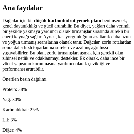
Ana faydalar
Dağcılar için bir
düşük karbonhidrat yemek planı
benimsemek,
genel dayanıklılığı ve gücü artırabilir. Bu diyet, yağları daha verimli
bir şekilde yakmaya yardımcı olarak tırmanışlar sırasında sürekli bir
enerji kaynağı sağlar. Ayrıca, kas yorgunluğunu azaltarak daha uzun
ve yoğun tırmanış seanslarına olanak tanır. Dağcılar, zorlu rotalardan
sonra daha hızlı toparlanma süreleri ve azalmış ağrı hissi
yaşayabilirler. Bu plan, zorlu tırmanışları aşmak için gerekli olan
zihinsel netlik ve odaklanmayı destekler. Ek olarak, daha ince bir
vücut yapısının korunmasına yardımcı olarak çevikliği ve
performansı artırabilir.
Önerilen besin dağılımı
Protein
:
38
%
Yağ
:
30
%
Karbonhidrat
:
25
%
Lif
:
3
%
Diğer
:
4
%