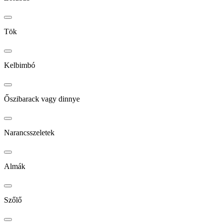
Tök
Kelbimbó
Őszibarack vagy dinnye
Narancsszeletek
Almák
Szőlő