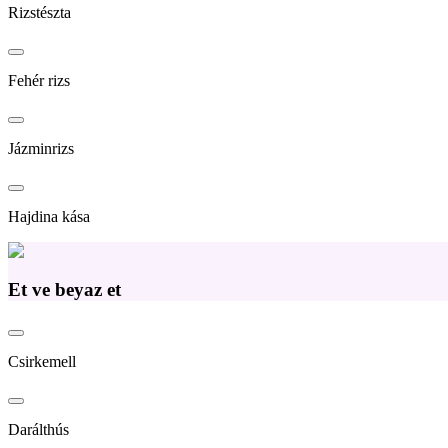
Rizstészta
Fehér rizs
Jázminrizs
Hajdina kása
Et ve beyaz et
Csirkemell
Darálthús