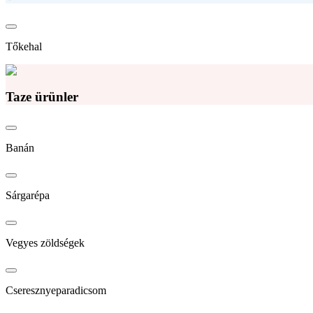
Tőkehal
Taze ürünler
Banán
Sárgarépa
Vegyes zöldségek
Cseresznyeparadicsom