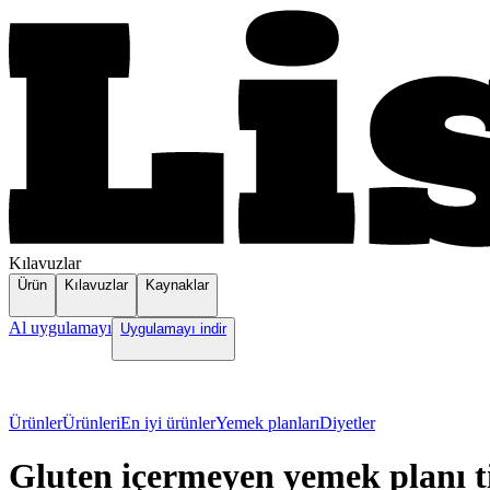
Kılavuzlar
Ürün
Kılavuzlar
Kaynaklar
Al uygulamayı
Uygulamayı indir
Ürünler
Ürünleri
En iyi ürünler
Yemek planları
Diyetler
Gluten içermeyen yemek planı ti