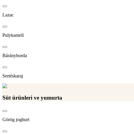
Lazac
Pulykamell
Bárányborda
Sertéskaraj
Süt ürünleri ve yumurta
Görög joghurt