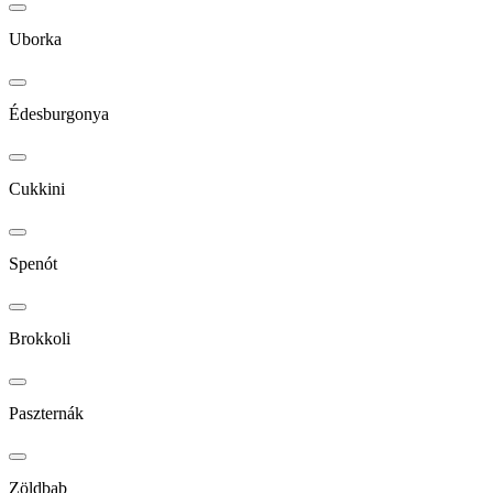
Uborka
Édesburgonya
Cukkini
Spenót
Brokkoli
Paszternák
Zöldbab