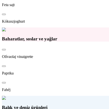
Feta sajt
Kókuszjoghurt
Baharatlar, soslar ve yağlar
Olívaolaj vinaigrette
Paprika
Fahéj
Balık ve deniz ürünleri