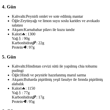
4. Gün
Kahvaltı:
Peynirli omlet ve sote edilmiş mantar
Öğle:
Zeytinyağı ve limon suyu soslu karides ve avokado
salatası
Akşam:
Karnabahar pilavı ile kuzu tandır
Kalori
🔥:
1300
Yağ
💧:
90g
Karbonhidrat
🌾:
22g
Protein
🥩:
97g
5. Gün
Kahvaltı:
Hindistan cevizi sütü ile yapılmış chia tohumu
pudingi
Öğle:
Hindi ve peynirle hazırlanmış marul sarma
Akşam:
Buharda pişirilmiş yeşil fasulye ile fırında pişirilmiş
alabalık
Kalori
🔥:
1150
Yağ
💧:
77g
Karbonhidrat
🌾:
17g
Protein
🥩:
95g