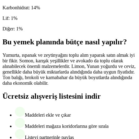
Karbonhidrat
:
14
%
Lif
:
1
%
Diğer
:
1
%
Bu yemek planında bütçe nasıl yapılır?
Yumurta, ıspanak ve zeytinyağını toplu alım yaparak satın almak iyi
bir fikir. Somon, karışık yeşillikler ve avokado da toplu olarak
alınabilecek önemli malzemelerdir. Limon, Yunan yoğurdu ve ceviz,
genellikle daha büyük miktarlarda alındığında daha uygun fiyatlıdır.
Ton balığı, brokoli ve karnabahar da büyük boyutlarda alındığında
daha ekonomik olabilir.
Ücretsiz alışveriş listesini indir
Maddeleri ekle ve çıkar
Maddeleri mağaza koridorlarına göre sırala
Listeyi partnerinle paylaş