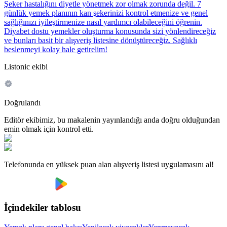
Şeker hastalığını diyetle yönetmek zor olmak zorunda değil. 7
günlük yemek planının kan şekerinizi kontrol etmenize ve genel
sağlığınızı iyileştirmenize nasıl yardımcı olabileceğini öğrenin.
Diyabet dostu yemekler oluşturma konusunda sizi yönlendireceğiz
ve bunları basit bir alışveriş listesine dönüştüreceğiz. Sağlıklı
beslenmeyi kolay hale getirelim!
Listonic ekibi
Doğrulandı
Editör ekibimiz, bu makalenin yayınlandığı anda doğru olduğundan
emin olmak için kontrol etti.
Telefonunda en yüksek puan alan alışveriş listesi uygulamasını al!
İçindekiler tablosu