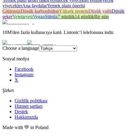
Yemek planı genel bakış
Yenilecek yiyecekler
Yenmeyecek
yiyecekler
Ana faydalar
Yemek planı önerisi
Glütensiz
Düşük karbonhidrat
Yüksek protein
Düşük yağlı
Düşük
şeker
Vejetaryen
Vegan
Sütsüz
7 günlük
14 günlük
Bir gün
10M'den fazla kullanıcıya katıl. Listonic’i telefonuna indir.
Choose a language
Sosyal medya
Facebook
Instagram
X
Şirket
Gizlilik politikası
Hizmet şartları
Destek
Hakkımızda
Made with
💚
in Poland