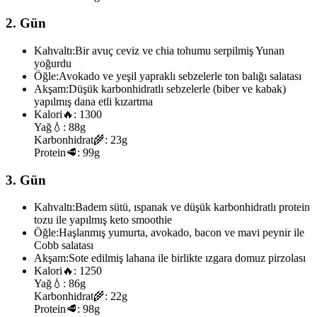
2. Gün
Kahvaltı:
Bir avuç ceviz ve chia tohumu serpilmiş Yunan
yoğurdu
Öğle:
Avokado ve yeşil yapraklı sebzelerle ton balığı salatası
Akşam:
Düşük karbonhidratlı sebzelerle (biber ve kabak)
yapılmış dana etli kızartma
Kalori
🔥:
1300
Yağ
💧:
88g
Karbonhidrat
🌾:
23g
Protein
🥩:
99g
3. Gün
Kahvaltı:
Badem sütü, ıspanak ve düşük karbonhidratlı protein
tozu ile yapılmış keto smoothie
Öğle:
Haşlanmış yumurta, avokado, bacon ve mavi peynir ile
Cobb salatası
Akşam:
Sote edilmiş lahana ile birlikte ızgara domuz pirzolası
Kalori
🔥:
1250
Yağ
💧:
86g
Karbonhidrat
🌾:
22g
Protein
🥩:
98g