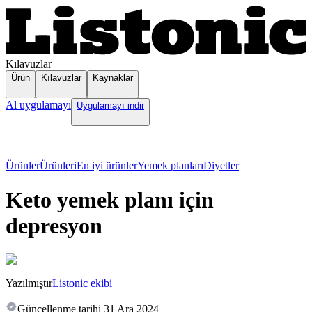
Kılavuzlar
Ürün
Kılavuzlar
Kaynaklar
Al uygulamayı
Uygulamayı indir
Ürünler
Ürünleri
En iyi ürünler
Yemek planları
Diyetler
Keto yemek planı için
depresyon
Yazılmıştır
Listonic ekibi
Güncellenme tarihi
31 Ara 2024