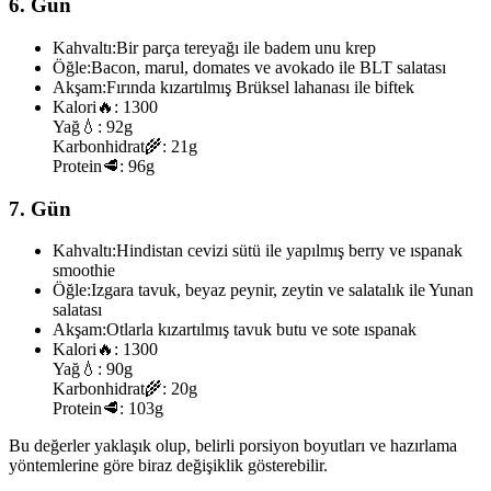
6. Gün
Kahvaltı:
Bir parça tereyağı ile badem unu krep
Öğle:
Bacon, marul, domates ve avokado ile BLT salatası
Akşam:
Fırında kızartılmış Brüksel lahanası ile biftek
Kalori
🔥:
1300
Yağ
💧:
92g
Karbonhidrat
🌾:
21g
Protein
🥩:
96g
7. Gün
Kahvaltı:
Hindistan cevizi sütü ile yapılmış berry ve ıspanak
smoothie
Öğle:
Izgara tavuk, beyaz peynir, zeytin ve salatalık ile Yunan
salatası
Akşam:
Otlarla kızartılmış tavuk butu ve sote ıspanak
Kalori
🔥:
1300
Yağ
💧:
90g
Karbonhidrat
🌾:
20g
Protein
🥩:
103g
Bu değerler yaklaşık olup, belirli porsiyon boyutları ve hazırlama
yöntemlerine göre biraz değişiklik gösterebilir.