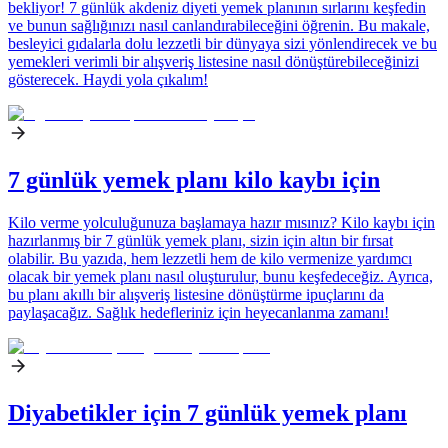
bekliyor! 7 günlük akdeniz diyeti yemek planının sırlarını keşfedin
ve bunun sağlığınızı nasıl canlandırabileceğini öğrenin. Bu makale,
besleyici gıdalarla dolu lezzetli bir dünyaya sizi yönlendirecek ve bu
yemekleri verimli bir alışveriş listesine nasıl dönüştürebileceğinizi
gösterecek. Haydi yola çıkalım!
7 günlük yemek planı kilo kaybı için
Kilo verme yolculuğunuza başlamaya hazır mısınız? Kilo kaybı için
hazırlanmış bir 7 günlük yemek planı, sizin için altın bir fırsat
olabilir. Bu yazıda, hem lezzetli hem de kilo vermenize yardımcı
olacak bir yemek planı nasıl oluşturulur, bunu keşfedeceğiz. Ayrıca,
bu planı akıllı bir alışveriş listesine dönüştürme ipuçlarını da
paylaşacağız. Sağlık hedefleriniz için heyecanlanma zamanı!
Diyabetikler için 7 günlük yemek planı