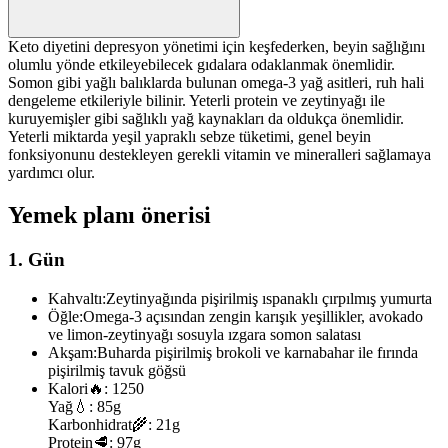
Keto diyetini depresyon yönetimi için keşfederken, beyin sağlığını
olumlu yönde etkileyebilecek gıdalara odaklanmak önemlidir.
Somon gibi yağlı balıklarda bulunan omega-3 yağ asitleri, ruh hali
dengeleme etkileriyle bilinir. Yeterli protein ve zeytinyağı ile
kuruyemişler gibi sağlıklı yağ kaynakları da oldukça önemlidir.
Yeterli miktarda yeşil yapraklı sebze tüketimi, genel beyin
fonksiyonunu destekleyen gerekli vitamin ve mineralleri sağlamaya
yardımcı olur.
Yemek planı önerisi
1. Gün
Kahvaltı:
Zeytinyağında pişirilmiş ıspanaklı çırpılmış yumurta
Öğle:
Omega-3 açısından zengin karışık yeşillikler, avokado
ve limon-zeytinyağı sosuyla ızgara somon salatası
Akşam:
Buharda pişirilmiş brokoli ve karnabahar ile fırında
pişirilmiş tavuk göğsü
Kalori
🔥:
1250
Yağ
💧:
85g
Karbonhidrat
🌾:
21g
Protein
🥩:
97g