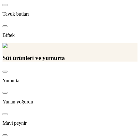
Tavuk butları
Biftek
Süt ürünleri ve yumurta
Yumurta
Yunan yoğurdu
Mavi peynir