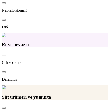
Napraforgómag
Dió
Et ve beyaz et
Csirkecomb
Darálthús
Süt ürünleri ve yumurta