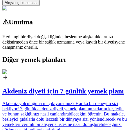
Alışveriş listesini al
⚠️
Unutma
Herhangi bir diyet değişikliğinde, beslenme alışkanlıklarınızı
değiştirmeden önce bir sağlık uzmanına veya kayıtlı bir diyetisyene
danışmanız önerilir.
Diğer yemek planları
Akdeniz diyeti için 7 günlük yemek planı
Akdeniz yolculuğuna mı çıkıyorsunuz? Harika bir deneyim sizi
bekliyor! 7 günlük akdeniz diyeti yemek planının sırlarını keşfedin
ve bunun sağlığınızı nasıl canlandırabileceğini öğrenin. Bu makale,
besleyici gıdalarla dolu lezzetli bir dünyaya sizi yönlendirecek ve bu
yemekleri verimli bir alışveriş listesine nasıl dönüştürebileceğinizi
gösterecek. Haydi yola çıkalım!