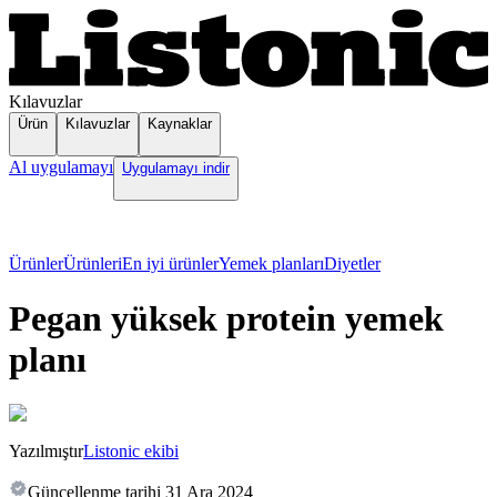
Kılavuzlar
Ürün
Kılavuzlar
Kaynaklar
Al uygulamayı
Uygulamayı indir
Ürünler
Ürünleri
En iyi ürünler
Yemek planları
Diyetler
Pegan yüksek protein yemek
planı
Yazılmıştır
Listonic ekibi
Güncellenme tarihi
31 Ara 2024