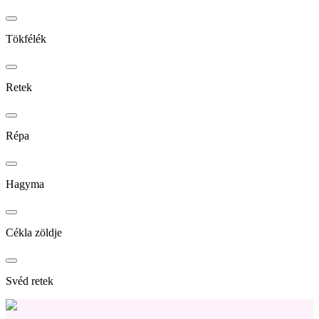
Tökfélék
Retek
Répa
Hagyma
Cékla zöldje
Svéd retek