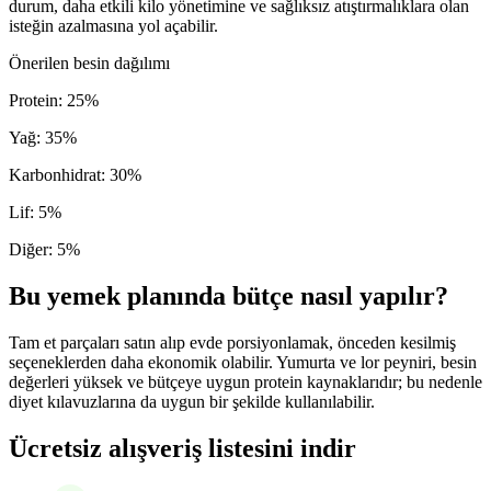
durum, daha etkili kilo yönetimine ve sağlıksız atıştırmalıklara olan
isteğin azalmasına yol açabilir.
Önerilen besin dağılımı
Protein
:
25
%
Yağ
:
35
%
Karbonhidrat
:
30
%
Lif
:
5
%
Diğer
:
5
%
Bu yemek planında bütçe nasıl yapılır?
Tam et parçaları satın alıp evde porsiyonlamak, önceden kesilmiş
seçeneklerden daha ekonomik olabilir. Yumurta ve lor peyniri, besin
değerleri yüksek ve bütçeye uygun protein kaynaklarıdır; bu nedenle
diyet kılavuzlarına da uygun bir şekilde kullanılabilir.
Ücretsiz alışveriş listesini indir