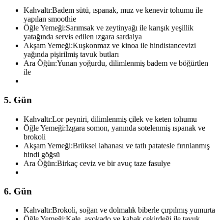
Kahvaltı:
Badem sütü, ıspanak, muz ve kenevir tohumu ile
yapılan smoothie
Öğle Yemeği:
Sarımsak ve zeytinyağı ile karışık yeşillik
yatağında servis edilen ızgara sardalya
Akşam Yemeği:
Kuşkonmaz ve kinoa ile hindistancevizi
yağında pişirilmiş tavuk butları
Ara Öğün:
Yunan yoğurdu, dilimlenmiş badem ve böğürtlen
ile
5. Gün
Kahvaltı:
Lor peyniri, dilimlenmiş çilek ve keten tohumu
Öğle Yemeği:
Izgara somon, yanında sotelenmiş ıspanak ve
brokoli
Akşam Yemeği:
Brüksel lahanası ve tatlı patatesle fırınlanmış
hindi göğsü
Ara Öğün:
Birkaç ceviz ve bir avuç taze fasulye
6. Gün
Kahvaltı:
Brokoli, soğan ve dolmalık biberle çırpılmış yumurta
Öğle Yemeği:
Kale, avokado ve kabak çekirdeği ile tavuk