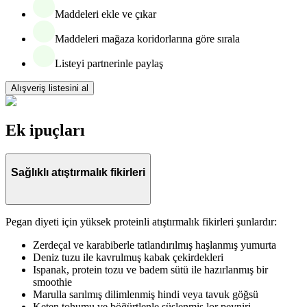
Maddeleri ekle ve çıkar
Maddeleri mağaza koridorlarına göre sırala
Listeyi partnerinle paylaş
Alışveriş listesini al
Ek ipuçları
Sağlıklı atıştırmalık fikirleri
Pegan diyeti için yüksek proteinli atıştırmalık fikirleri şunlardır:
Zerdeçal ve karabiberle tatlandırılmış haşlanmış yumurta
Deniz tuzu ile kavrulmuş kabak çekirdekleri
Ispanak, protein tozu ve badem sütü ile hazırlanmış bir
smoothie
Marulla sarılmış dilimlenmiş hindi veya tavuk göğsü
Keten tohumu ve böğürtlenle süslenmiş lor peyniri