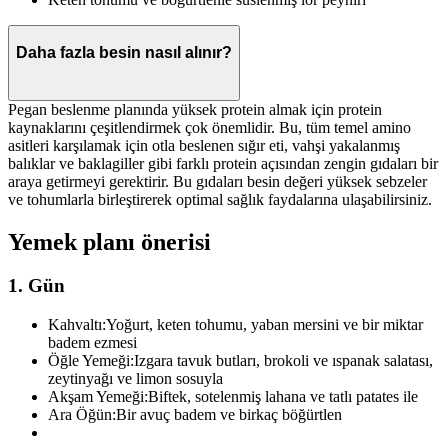
Daha fazla besin nasıl alınır?
Pegan beslenme planında yüksek protein almak için protein
kaynaklarını çeşitlendirmek çok önemlidir. Bu, tüm temel amino
asitleri karşılamak için otla beslenen sığır eti, vahşi yakalanmış
balıklar ve baklagiller gibi farklı protein açısından zengin gıdaları bir
araya getirmeyi gerektirir. Bu gıdaları besin değeri yüksek sebzeler
ve tohumlarla birleştirerek optimal sağlık faydalarına ulaşabilirsiniz.
Yemek planı önerisi
1. Gün
Kahvaltı:
Yoğurt, keten tohumu, yaban mersini ve bir miktar
badem ezmesi
Öğle Yemeği:
Izgara tavuk butları, brokoli ve ıspanak salatası,
zeytinyağı ve limon sosuyla
Akşam Yemeği:
Biftek, sotelenmiş lahana ve tatlı patates ile
Ara Öğün:
Bir avuç badem ve birkaç böğürtlen