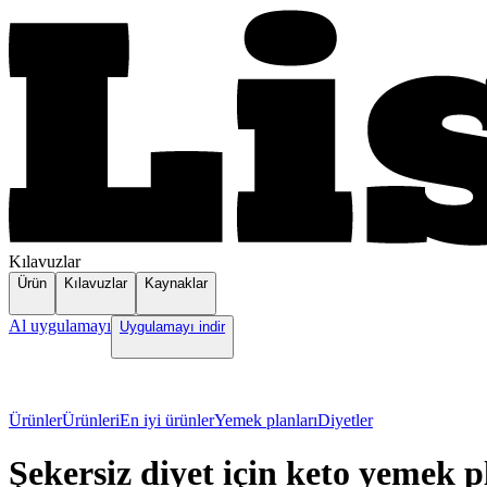
Kılavuzlar
Ürün
Kılavuzlar
Kaynaklar
Al uygulamayı
Uygulamayı indir
Ürünler
Ürünleri
En iyi ürünler
Yemek planları
Diyetler
Şekersiz diyet için keto yemek p