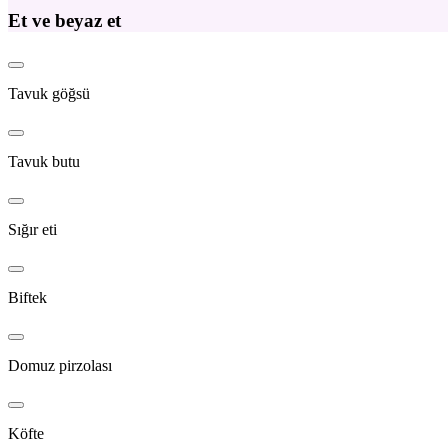
Et ve beyaz et
Tavuk göğsü
Tavuk butu
Sığır eti
Biftek
Domuz pirzolası
Köfte