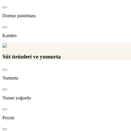
Domuz pastırması
Karides
Süt ürünleri ve yumurta
Yumurta
Yunan yoğurdu
Peynir