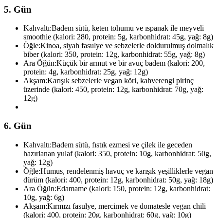
5. Gün
Kahvaltı:
Badem sütü, keten tohumu ve ıspanak ile meyveli
smoothie (kalori: 280, protein: 5g, karbonhidrat: 45g, yağ: 8g)
Öğle:
Kinoa, siyah fasulye ve sebzelerle doldurulmuş dolmalık
biber (kalori: 350, protein: 12g, karbonhidrat: 55g, yağ: 8g)
Ara Öğün:
Küçük bir armut ve bir avuç badem (kalori: 200,
protein: 4g, karbonhidrat: 25g, yağ: 12g)
Akşam:
Karışık sebzelerle vegan köri, kahverengi pirinç
üzerinde (kalori: 450, protein: 12g, karbonhidrat: 70g, yağ:
12g)
6. Gün
Kahvaltı:
Badem sütü, fıstık ezmesi ve çilek ile geceden
hazırlanan yulaf (kalori: 350, protein: 10g, karbonhidrat: 50g,
yağ: 12g)
Öğle:
Humus, rendelenmiş havuç ve karışık yeşilliklerle vegan
dürüm (kalori: 400, protein: 12g, karbonhidrat: 50g, yağ: 18g)
Ara Öğün:
Edamame (kalori: 150, protein: 12g, karbonhidrat:
10g, yağ: 6g)
Akşam:
Kırmızı fasulye, mercimek ve domatesle vegan chili
(kalori: 400, protein: 20g, karbonhidrat: 60g, yağ: 10g)