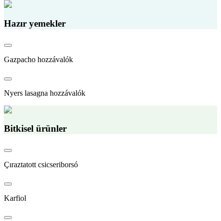
Hazır yemekler
Gazpacho hozzávalók
Nyers lasagna hozzávalók
Bitkisel ürünler
Çıraztatott csicseriborsó
Karfiol