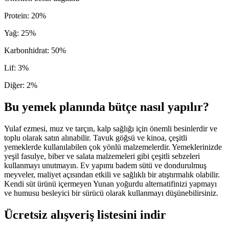
Protein
:
20
%
Yağ
:
25
%
Karbonhidrat
:
50
%
Lif
:
3
%
Diğer
:
2
%
Bu yemek planında bütçe nasıl yapılır?
Yulaf ezmesi, muz ve tarçın, kalp sağlığı için önemli besinlerdir ve
toplu olarak satın alınabilir. Tavuk göğsü ve kinoa, çeşitli
yemeklerde kullanılabilen çok yönlü malzemelerdir. Yemeklerinizde
yeşil fasulye, biber ve salata malzemeleri gibi çeşitli sebzeleri
kullanmayı unutmayın. Ev yapımı badem sütü ve dondurulmuş
meyveler, maliyet açısından etkili ve sağlıklı bir atıştırmalık olabilir.
Kendi süt ürünü içermeyen Yunan yoğurdu alternatifinizi yapmayı
ve humusu besleyici bir sürücü olarak kullanmayı düşünebilirsiniz.
Ücretsiz alışveriş listesini indir