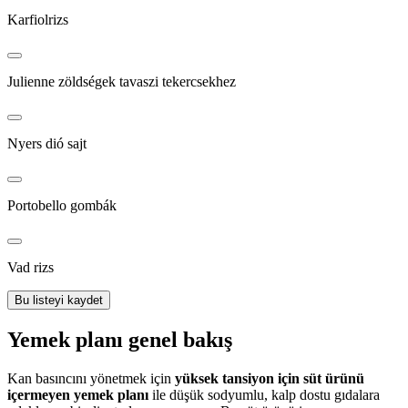
Karfiolrizs
Julienne zöldségek tavaszi tekercsekhez
Nyers dió sajt
Portobello gombák
Vad rizs
Bu listeyi kaydet
Yemek planı genel bakış
Kan basıncını yönetmek için
yüksek tansiyon için süt ürünü
içermeyen yemek planı
ile düşük sodyumlu, kalp dostu gıdalara