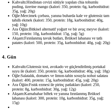
Kahvaltı:
Hindistan cevizi sütüyle yapılan chia tohumlu
puding, üzerine mango (kalori: 350, protein: 6g, karbonhidrat:
35g, yağ: 20g)
Öğle:
Mercimek çorbası, yanına buharda kale ve glutensiz tam
tahıllı ekmek (kalori: 350, protein: 18g, karbonhidrat: 40g,
yağ: 10g)
Ara Öğün:
Bitkisel alternatif yoğurt ve bir avuç meyve (kalori:
150, protein: 10g, karbonhidrat: 15g, yağ: 5g)
Akşam:
Fırınlanmış tavuk butları, Brüksel lahanası ve tatlı
patates (kalori: 500, protein: 35g, karbonhidrat: 40g, yağ: 20g)
4. Gün
Kahvaltı:
Glutensiz tost, avokado ve güçlendirilmiş portakal
suyu ile (kalori: 350, protein: 6g, karbonhidrat: 40g, yağ: 18g)
Öğle:
Salatalık, domates ve limon-tahin sosuyla nohut salatası
(kalori: 400, protein: 15g, karbonhidrat: 45g, yağ: 20g)
Ara Öğün:
Fıstık ezmesi ile pirinç patlakları (kalori: 250,
protein: 8g, karbonhidrat: 30g, yağ: 12g)
Akşam:
Karnabahar biftek ve yanına fırınlanmış Brüksel
lahanası (kalori: 300, protein: 10g, karbonhidrat: 35g, yağ:
15g)