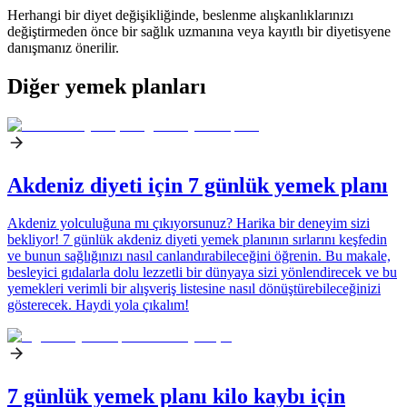
Herhangi bir diyet değişikliğinde, beslenme alışkanlıklarınızı
değiştirmeden önce bir sağlık uzmanına veya kayıtlı bir diyetisyene
danışmanız önerilir.
Diğer yemek planları
Akdeniz diyeti için 7 günlük yemek planı
Akdeniz yolculuğuna mı çıkıyorsunuz? Harika bir deneyim sizi
bekliyor! 7 günlük akdeniz diyeti yemek planının sırlarını keşfedin
ve bunun sağlığınızı nasıl canlandırabileceğini öğrenin. Bu makale,
besleyici gıdalarla dolu lezzetli bir dünyaya sizi yönlendirecek ve bu
yemekleri verimli bir alışveriş listesine nasıl dönüştürebileceğinizi
gösterecek. Haydi yola çıkalım!
7 günlük yemek planı kilo kaybı için