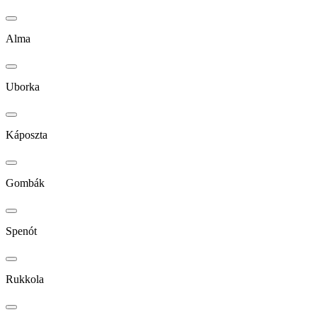
Alma
Uborka
Káposzta
Gombák
Spenót
Rukkola