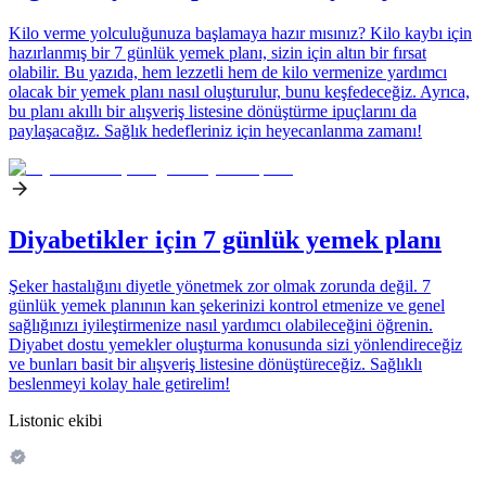
Kilo verme yolculuğunuza başlamaya hazır mısınız? Kilo kaybı için
hazırlanmış bir 7 günlük yemek planı, sizin için altın bir fırsat
olabilir. Bu yazıda, hem lezzetli hem de kilo vermenize yardımcı
olacak bir yemek planı nasıl oluşturulur, bunu keşfedeceğiz. Ayrıca,
bu planı akıllı bir alışveriş listesine dönüştürme ipuçlarını da
paylaşacağız. Sağlık hedefleriniz için heyecanlanma zamanı!
Diyabetikler için 7 günlük yemek planı
Şeker hastalığını diyetle yönetmek zor olmak zorunda değil. 7
günlük yemek planının kan şekerinizi kontrol etmenize ve genel
sağlığınızı iyileştirmenize nasıl yardımcı olabileceğini öğrenin.
Diyabet dostu yemekler oluşturma konusunda sizi yönlendireceğiz
ve bunları basit bir alışveriş listesine dönüştüreceğiz. Sağlıklı
beslenmeyi kolay hale getirelim!
Listonic ekibi