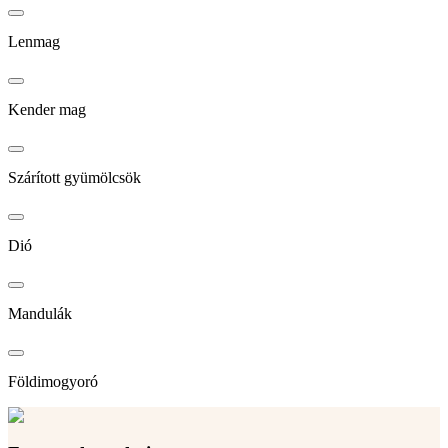
Lenmag
Kender mag
Szárított gyümölcsök
Dió
Mandulák
Földimogyoró