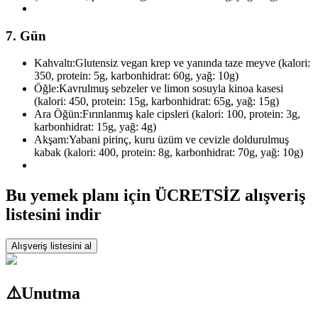
7. Gün
Kahvaltı:
Glutensiz vegan krep ve yanında taze meyve (kalori:
350, protein: 5g, karbonhidrat: 60g, yağ: 10g)
Öğle:
Kavrulmuş sebzeler ve limon sosuyla kinoa kasesi
(kalori: 450, protein: 15g, karbonhidrat: 65g, yağ: 15g)
Ara Öğün:
Fırınlanmış kale cipsleri (kalori: 100, protein: 3g,
karbonhidrat: 15g, yağ: 4g)
Akşam:
Yabani pirinç, kuru üzüm ve cevizle doldurulmuş
kabak (kalori: 400, protein: 8g, karbonhidrat: 70g, yağ: 10g)
Bu yemek planı için ÜCRETSİZ alışveriş
listesini indir
Alışveriş listesini al
⚠️
Unutma