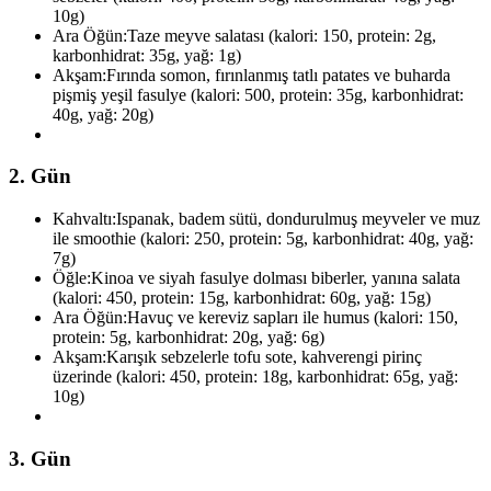
10g)
Ara Öğün:
Taze meyve salatası (kalori: 150, protein: 2g,
karbonhidrat: 35g, yağ: 1g)
Akşam:
Fırında somon, fırınlanmış tatlı patates ve buharda
pişmiş yeşil fasulye (kalori: 500, protein: 35g, karbonhidrat:
40g, yağ: 20g)
2. Gün
Kahvaltı:
Ispanak, badem sütü, dondurulmuş meyveler ve muz
ile smoothie (kalori: 250, protein: 5g, karbonhidrat: 40g, yağ:
7g)
Öğle:
Kinoa ve siyah fasulye dolması biberler, yanına salata
(kalori: 450, protein: 15g, karbonhidrat: 60g, yağ: 15g)
Ara Öğün:
Havuç ve kereviz sapları ile humus (kalori: 150,
protein: 5g, karbonhidrat: 20g, yağ: 6g)
Akşam:
Karışık sebzelerle tofu sote, kahverengi pirinç
üzerinde (kalori: 450, protein: 18g, karbonhidrat: 65g, yağ:
10g)
3. Gün