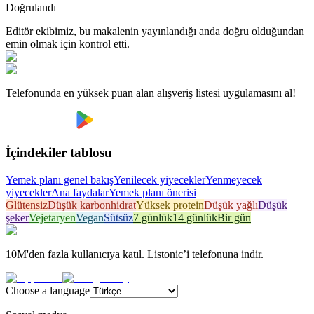
Doğrulandı
Editör ekibimiz, bu makalenin yayınlandığı anda doğru olduğundan
emin olmak için kontrol etti.
Telefonunda en yüksek puan alan alışveriş listesi uygulamasını al!
İçindekiler tablosu
Yemek planı genel bakış
Yenilecek yiyecekler
Yenmeyecek
yiyecekler
Ana faydalar
Yemek planı önerisi
Glütensiz
Düşük karbonhidrat
Yüksek protein
Düşük yağlı
Düşük
şeker
Vejetaryen
Vegan
Sütsüz
7 günlük
14 günlük
Bir gün
10M'den fazla kullanıcıya katıl. Listonic’i telefonuna indir.
Choose a language