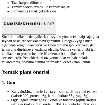
Taze karpuz dilimleri
Tuzsuz badem ezmesi ile kereviz sapları
Fırınlanmış kabak çekirdekleri
Daha fazla besin nasıl alınır?
Süt ürünü tüketmeden yüksek tansiyonu yönetmek, kalp sağlığına
faydalı besinlere odaklanmayı gerektirir. Omega-3 yağ asitleri
açısından zengin olan ceviz ve keten tohumu gibi kuruyemişler
tansiyonu düşürmeye yardımcı olabilir. Quinoa ve farro gibi tam
tahıllar, hem protein hem de lif eklemek için mükemmel
seçeneklerdir. Yemeklerinizi tuz yerine otlar ve baharatlarla
tatlandırarak, sodyum alımını artırmadan lezzet katabilirsiniz.
Yemek planı önerisi
1. Gün
Kahvaltı:
Muz dilimleri ve tarçın serpiştirilmiş yulaf ezmesi
(kalori: 300, protein: 6g, karbonhidrat: 55g, yağ: 5g)
Öğle:
Izgara tavuk göğsü, kinoa ve buharda pişmiş karışık
sebzeler (kalori: 400, protein: 30g, karbonhidrat: 40g, yağ: