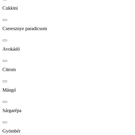
Cukkini
Cseresznye paradicsom
Avokádó
Citrom
Mángó
Sárgarépa
Gyömbér