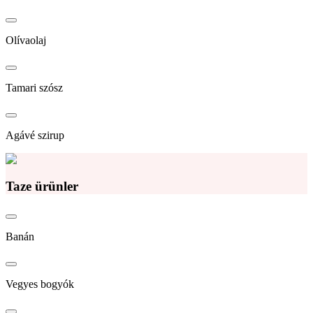
Olívaolaj
Tamari szósz
Agávé szirup
Taze ürünler
Banán
Vegyes bogyók