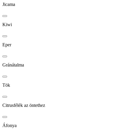
Jicama
Kiwi
Eper
Gránátalma
Tök
Citrusfélék az öntethez
Áfonya