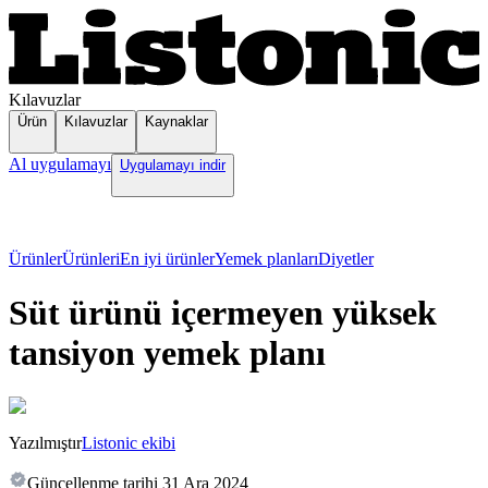
Kılavuzlar
Ürün
Kılavuzlar
Kaynaklar
Al uygulamayı
Uygulamayı indir
Ürünler
Ürünleri
En iyi ürünler
Yemek planları
Diyetler
Süt ürünü içermeyen yüksek
tansiyon yemek planı
Yazılmıştır
Listonic ekibi
Güncellenme tarihi
31 Ara 2024