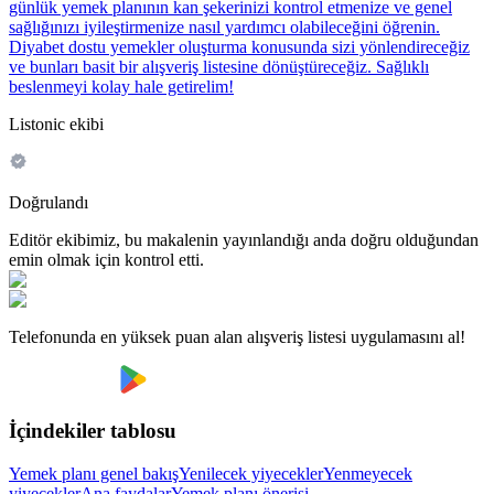
günlük yemek planının kan şekerinizi kontrol etmenize ve genel
sağlığınızı iyileştirmenize nasıl yardımcı olabileceğini öğrenin.
Diyabet dostu yemekler oluşturma konusunda sizi yönlendireceğiz
ve bunları basit bir alışveriş listesine dönüştüreceğiz. Sağlıklı
beslenmeyi kolay hale getirelim!
Listonic ekibi
Doğrulandı
Editör ekibimiz, bu makalenin yayınlandığı anda doğru olduğundan
emin olmak için kontrol etti.
Telefonunda en yüksek puan alan alışveriş listesi uygulamasını al!
İçindekiler tablosu
Yemek planı genel bakış
Yenilecek yiyecekler
Yenmeyecek
yiyecekler
Ana faydalar
Yemek planı önerisi