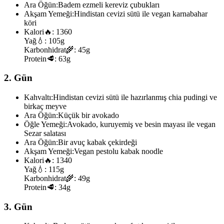
Ara Öğün:
Badem ezmeli kereviz çubukları
Akşam Yemeği:
Hindistan cevizi sütü ile vegan karnabahar
köri
Kalori
🔥:
1360
Yağ
💧:
105g
Karbonhidrat
🌾:
45g
Protein
🥩:
63g
2. Gün
Kahvaltı:
Hindistan cevizi sütü ile hazırlanmış chia pudingi ve
birkaç meyve
Ara Öğün:
Küçük bir avokado
Öğle Yemeği:
Avokado, kuruyemiş ve besin mayası ile vegan
Sezar salatası
Ara Öğün:
Bir avuç kabak çekirdeği
Akşam Yemeği:
Vegan pestolu kabak noodle
Kalori
🔥:
1340
Yağ
💧:
115g
Karbonhidrat
🌾:
49g
Protein
🥩:
34g
3. Gün