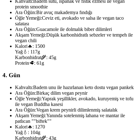
Kahvaltı:
Badem sütü, ıspanak ve fıstık ezmesi ile vegan
protein smoothie
Ara Öğün:
Bir avuç makademya fındığı
Öğle Yemeği:
Ceviz eti, avokado ve salsa ile vegan taco
salatası
Ara Öğün:
Guacamole ile dolmalık biber dilimleri
Akşam Yemeği:
Düşük karbonhidratlı sebzeler ve tempeh ile
vegan chili
Kalori
🔥:
1500
Yağ
💧:
117g
Karbonhidrat
🌾:
45g
Protein
🥩:
61g
4. Gün
Kahvaltı:
Badem unu ile hazırlanan keto dostu vegan pankek
Ara Öğün:
Birkaç dilim vegan peynir
Öğle Yemeği:
Yaprak yeşillikler, avokado, kuruyemiş ve tofu
ile vegan Buddha kasesi
Ara Öğün:
Vegan krem peynirli dilimlenmiş salatalık
Akşam Yemeği:
Yanında sotelenmiş lahana ve mantar ile
patlıcan ""biftek""
Kalori
🔥:
1270
Yağ
💧:
104g
Karbonhidrat
🌾:
43g