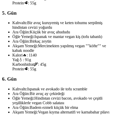
Protein
🥩:
55g
5. Gün
Kahvaltı:
Bir avuç kuruyemiş ve keten tohumu serpilmiş
hindistan cevizi yoğurdu
Ara Öğün:
Küçük bir avuç ahududu
Öğle Yemeği:
Ispanak ve mantar vegan kiş (tofu tabanlı)
Ara Öğün:
Birkaç zeytin
Akşam Yemeği:
Mercimekten yapılmış vegan ""köfte"" ve
kabak noodle
Kalori
🔥:
1140
Yağ
💧:
91g
Karbonhidrat
🌾:
45g
Protein
🥩:
55g
6. Gün
Kahvaltı:
Ispanak ve avokado ile tofu scramble
Ara Öğün:
Bir avuç ay çekirdeği
Öğle Yemeği:
Hindistan cevizi bacon, avokado ve çeşitli
yeşilliklerle vegan Cobb salatası
Ara Öğün:
Badem ezmeli küçük bir elma
Akşam Yemeği:
Vegan kıyma alternatifi ve karnabahar pilavı