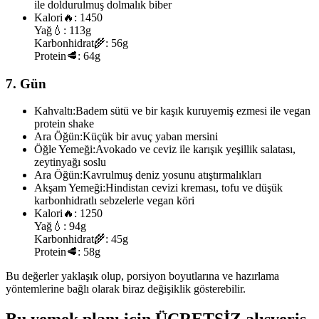
ile doldurulmuş dolmalık biber
Kalori
🔥:
1450
Yağ
💧:
113g
Karbonhidrat
🌾:
56g
Protein
🥩:
64g
7. Gün
Kahvaltı:
Badem sütü ve bir kaşık kuruyemiş ezmesi ile vegan
protein shake
Ara Öğün:
Küçük bir avuç yaban mersini
Öğle Yemeği:
Avokado ve ceviz ile karışık yeşillik salatası,
zeytinyağı soslu
Ara Öğün:
Kavrulmuş deniz yosunu atıştırmalıkları
Akşam Yemeği:
Hindistan cevizi kreması, tofu ve düşük
karbonhidratlı sebzelerle vegan köri
Kalori
🔥:
1250
Yağ
💧:
94g
Karbonhidrat
🌾:
45g
Protein
🥩:
58g
Bu değerler yaklaşık olup, porsiyon boyutlarına ve hazırlama
yöntemlerine bağlı olarak biraz değişiklik gösterebilir.