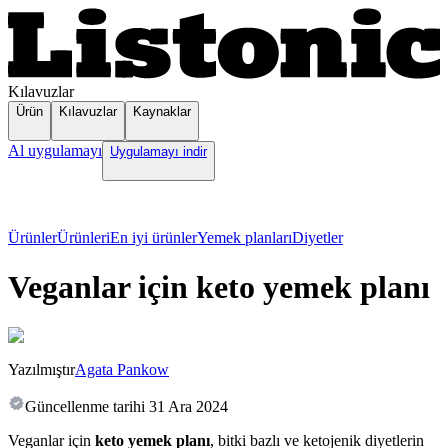
Kılavuzlar
Ürün
Kılavuzlar
Kaynaklar
Al uygulamayı
Uygulamayı indir
Ürünler
Ürünleri
En iyi ürünler
Yemek planları
Diyetler
Veganlar için keto yemek planı
Yazılmıştır
Agata Pankow
Güncellenme tarihi
31 Ara 2024
Veganlar için
keto yemek planı
, bitki bazlı ve ketojenik diyetlerin