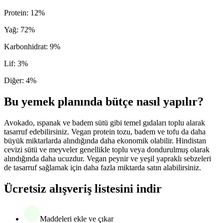
Protein
:
12
%
Yağ
:
72
%
Karbonhidrat
:
9
%
Lif
:
3
%
Diğer
:
4
%
Bu yemek planında bütçe nasıl yapılır?
Avokado, ıspanak ve badem sütü gibi temel gıdaları toplu alarak
tasarruf edebilirsiniz. Vegan protein tozu, badem ve tofu da daha
büyük miktarlarda alındığında daha ekonomik olabilir. Hindistan
cevizi sütü ve meyveler genellikle toplu veya dondurulmuş olarak
alındığında daha ucuzdur. Vegan peynir ve yeşil yapraklı sebzeleri
de tasarruf sağlamak için daha fazla miktarda satın alabilirsiniz.
Ücretsiz alışveriş listesini indir
Maddeleri ekle ve çıkar