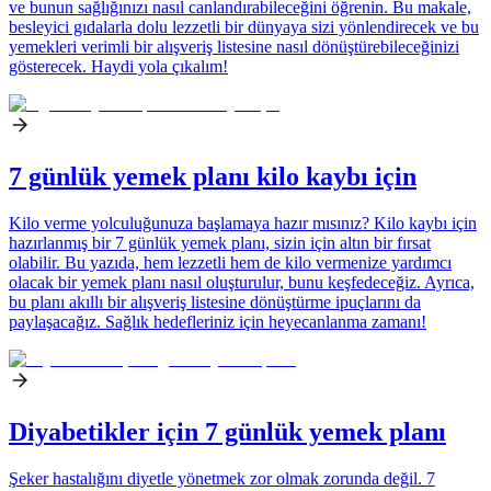
ve bunun sağlığınızı nasıl canlandırabileceğini öğrenin. Bu makale,
besleyici gıdalarla dolu lezzetli bir dünyaya sizi yönlendirecek ve bu
yemekleri verimli bir alışveriş listesine nasıl dönüştürebileceğinizi
gösterecek. Haydi yola çıkalım!
7 günlük yemek planı kilo kaybı için
Kilo verme yolculuğunuza başlamaya hazır mısınız? Kilo kaybı için
hazırlanmış bir 7 günlük yemek planı, sizin için altın bir fırsat
olabilir. Bu yazıda, hem lezzetli hem de kilo vermenize yardımcı
olacak bir yemek planı nasıl oluşturulur, bunu keşfedeceğiz. Ayrıca,
bu planı akıllı bir alışveriş listesine dönüştürme ipuçlarını da
paylaşacağız. Sağlık hedefleriniz için heyecanlanma zamanı!
Diyabetikler için 7 günlük yemek planı
Şeker hastalığını diyetle yönetmek zor olmak zorunda değil. 7