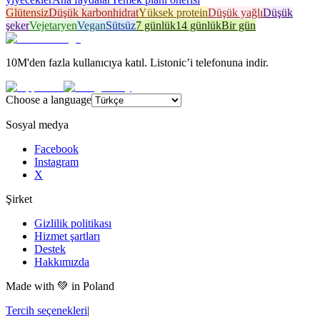
Glütensiz
Düşük karbonhidrat
Yüksek protein
Düşük yağlı
Düşük
şeker
Vejetaryen
Vegan
Sütsüz
7 günlük
14 günlük
Bir gün
10M'den fazla kullanıcıya katıl. Listonic’i telefonuna indir.
Choose a language
Sosyal medya
Facebook
Instagram
X
Şirket
Gizlilik politikası
Hizmet şartları
Destek
Hakkımızda
Made with
💚
in Poland
Tercih seçenekleri
|