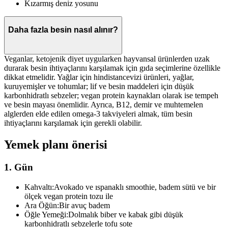
Kızarmış deniz yosunu
Daha fazla besin nasıl alınır?
Veganlar, ketojenik diyet uygularken hayvansal ürünlerden uzak
durarak besin ihtiyaçlarını karşılamak için gıda seçimlerine özellikle
dikkat etmelidir. Yağlar için hindistancevizi ürünleri, yağlar,
kuruyemişler ve tohumlar; lif ve besin maddeleri için düşük
karbonhidratlı sebzeler; vegan protein kaynakları olarak ise tempeh
ve besin mayası önemlidir. Ayrıca, B12, demir ve muhtemelen
alglerden elde edilen omega-3 takviyeleri almak, tüm besin
ihtiyaçlarını karşılamak için gerekli olabilir.
Yemek planı önerisi
1. Gün
Kahvaltı:
Avokado ve ıspanaklı smoothie, badem sütü ve bir
ölçek vegan protein tozu ile
Ara Öğün:
Bir avuç badem
Öğle Yemeği:
Dolmalık biber ve kabak gibi düşük
karbonhidratlı sebzelerle tofu sote