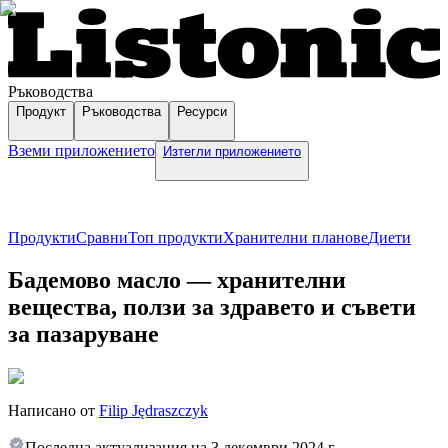
Ръководства
Продукт
Ръководства
Ресурси
Вземи приложението
Изтегли приложението
Продукти
Сравни
Топ продукти
Хранителни планове
Диети
Бадемово масло — хранителни
вещества, ползи за здравето и съвети
за пазаруване
Написано от
Filip Jędraszczyk
Последна актуализация на
3 декември 2024 г.