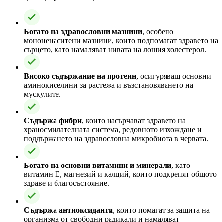
Богато на здравословни мазнини
, особено
мононенаситени мазнини, които подпомагат здравето на
сърцето, като намаляват нивата на лошия холестерол.
Високо съдържание на протеин
, осигуряващ основни
аминокиселини за растежа и възстановяването на
мускулите.
Съдържа фибри
, които насърчават здравето на
храносмилателната система, редовното изхождане и
поддържането на здравословна микробиота в червата.
Богато на основни витамини и минерали
, като
витамин Е, магнезий и калций, които подкрепят общото
здраве и благосъстояние.
Съдържа антиоксиданти
, които помагат за защита на
организма от свободни радикали и намаляват