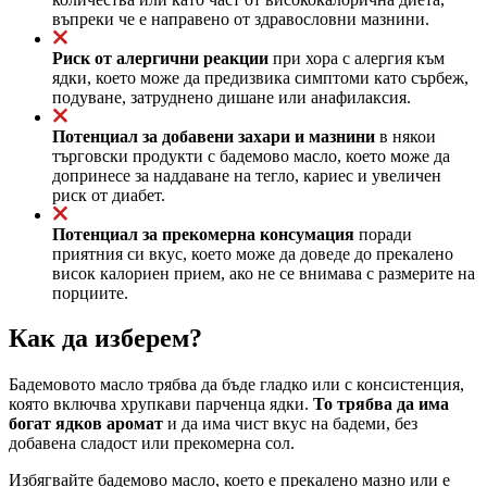
въпреки че е направено от здравословни мазнини.
Риск от алергични реакции
при хора с алергия към
ядки, което може да предизвика симптоми като сърбеж,
подуване, затруднено дишане или анафилаксия.
Потенциал за добавени захари и мазнини
в някои
търговски продукти с бадемово масло, което може да
допринесе за наддаване на тегло, кариес и увеличен
риск от диабет.
Потенциал за прекомерна консумация
поради
приятния си вкус, което може да доведе до прекалено
висок калориен прием, ако не се внимава с размерите на
порциите.
Как да изберем?
Бадемовото масло трябва да бъде гладко или с консистенция,
която включва хрупкави парченца ядки.
То трябва да има
богат ядков аромат
и да има чист вкус на бадеми, без
добавена сладост или прекомерна сол.
Избягвайте бадемово масло, което е прекалено мазно или е