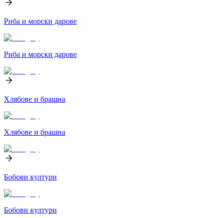
Риба и морски дарове
Риба и морски дарове
Хлябове и брашна
Хлябове и брашна
Бобови култури
Бобови култури