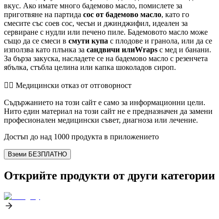
вкус. Ако имате много бадемово масло, помислете за
приготвяне на партида
сос от бадемово масло
, като го
смесите със соев сос, чесън и джинджифил, идеален за
сервиране с нудли или печено пиле. Бадемовото масло може
също да се смеси в
смути купа
с плодове и гранола, или да се
използва като плънка за
сандвичи илиWraps
с мед и банани.
За бърза закуска, насладете се на бадемово масло с резенчета
ябълка, стъбла целина или капка шоколадов сироп.
👨‍⚕️️ Медицински отказ от отговорност
Съдържанието на този сайт е само за информационни цели.
Нито един материал на този сайт не е предназначен да замени
професионален медицински съвет, диагноза или лечение.
Достъп до над 1000 продукта в приложението
Вземи БЕЗПЛАТНО
Открийте продукти от други категории