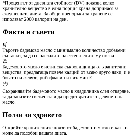
*Процентът от дневната стойност (DV) показва колко
хранително вещество в една порция храна допринася за
ежедневната диета. За общи препоръки за хранене се
използват 2000 калории на ден.
Факти и съвети
🛒
Търсете бадемово масло с минимално количество добавени
съставки, за да се насладите на естествените му ползи.
😋
Бадемовото масло е истинска съкровищница от хранителни
вещества, предлагаща повече калций от всяко друго ядки, и е
богато на желязо, рибофлавин и витамин Е.
📦
Съхранявайте бадемовото масло в хладилника след отваряне,
за да запазите свежестта и да предотвратите отделянето на
масло.
Ползи за здравето
Открийте хранителните ползи от бадемовото масло и как то
може да подобри вашата диета.