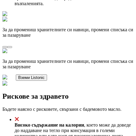
възпаленията.
За да промениш хранителните си навици, промени списъка си
за пазаруване
За да промениш хранителните си навици, промени списъка си
за пазаруване
Вземи Listonic
Рискове за здравето
Бъдете наясно с рисковете, свързани с бадемовото масло.
Високо съдържание на калории
, което може да доведе
до наддаване на тегло при консумация в големи
количества или като част от висококалорична диета,