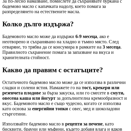
За по-лесно намазване, помислете да съхранявате буркана с
бадемово масло с капачката надолу, което помага за
разпределянето на естествените масла.
Колко дълго издържа?
Бадемовото масло може да издържи
6-9 месеца
, ако е
неотворено и съхранявано на хладно и тъмно място. След
отваряне, то трябва да се консумира в рамките на
3 месеца
.
Правилното съхранение помага за запазване на вкуса и
хранителната стойност.
Какво да правим с остатъците?
Остатъчното бадемово масло може да се използва в различни
сладки и солени ястия. Намажете го на
тост, крекери или
резенчета плодове
за бърза закуска, или го смесете в
смути,
овесена каша или йогурт
за допълнителна кремообразност и
вкус. Бадемовото масло е също чудесно, когато се използва
като основа за
енергийни топки
с овес, мед и шоколадови
стърготини.
Използвайте бадемово масло в
рецепти за печене
, като
бисквити, брауни или мъфини, където добавя влага и ядков