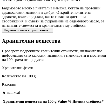
Бадемовото масло е питателна намазка, богата на протеини,
здравословни мазнини и фибри. Открийте ползите за
здравето, които предлага, както и важни диетични
съображения, и съвети за съхранение на бадемовото масло, за
да запазите свежестта и хранителната му стойност.
Научете повече в приложението
Хранителни вещества
Проверете подробните хранителни стойности, включително
информация като калории, мазнини, въглехидрати и протеини
на 100 грама от продукта.
Хранителни факти
Количество на
100 g
Калории
🔥 null kcal
Хранителни вещества на
100 g
Value
%
Дневна стойност
*