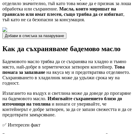
отделило значително, тъй като това може да е признак за лоша
обработка или съхранение.
Масла, които миришат на
гранясало или имат плесен, също трябва да се избягват
,
тъй като не са безопасни за консумация.
Добави в списъка за пазаруване
Как да съхраняваме бадемово масло
Бадемовото масло трябва да се съхранява на хладно и тъмно
място, най-добре в херметически затворен контейнер.
Това
помага за запазване
на вкуса му и предотвратява отделянето.
Съхраняването в хладилник може да удължи срока му на
годност.
Излагането на въздух и светлина може да доведе до прогаряне
на бадемовото масло.
Избягвайте съхранението близо до
източници на топлина
и винаги се уверявайте, че
контейнерът е добре затворен, за да се запази свежестта и да се
предотврати замърсяване.
✅ Интересен факт