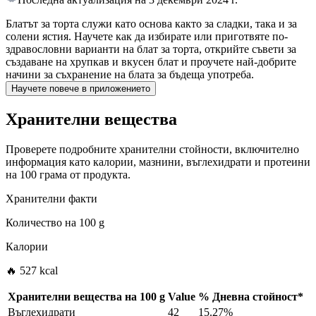
Блатът за торта служи като основа както за сладки, така и за
солени ястия. Научете как да избирате или приготвяте по-
здравословни варианти на блат за торта, открийте съвети за
създаване на хрупкав и вкусен блат и проучете най-добрите
начини за съхранение на блата за бъдеща употреба.
Научете повече в приложението
Хранителни вещества
Проверете подробните хранителни стойности, включително
информация като калории, мазнини, въглехидрати и протеини
на 100 грама от продукта.
Хранителни факти
Количество на
100 g
Калории
🔥 527 kcal
Хранителни вещества на
100 g
Value
%
Дневна стойност
*
Въглехидрати
42
15.27%