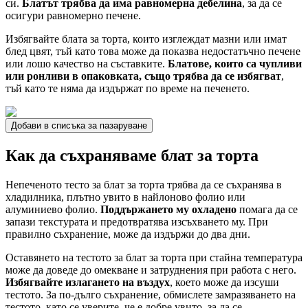
си.
Блатът трябва да има равномерна дебелина
, за да се
осигури равномерно печене.
Избягвайте блата за торта, които изглеждат мазни или имат
блед цвят, тъй като това може да показва недостатъчно печене
или лошо качество на съставките.
Блатове, които са чупливи
или ронливи в опаковката, също трябва да се избягват
,
тъй като те няма да издържат по време на печенето.
Добави в списъка за пазаруване
Как да съхраняваме блат за торта
Непеченото тесто за блат за торта трябва да се съхранява в
хладилника, плътно увито в найлоново фолио или
алуминиево фолио.
Поддържането му охладено
помага да се
запази текстурата и предотвратява изсъхването му. При
правилно съхранение, може да издържи до два дни.
Оставянето на тестото за блат за торта при стайна температура
може да доведе до омекване и затруднения при работа с него.
Избягвайте излагането на въздух
, което може да изсуши
тестото. За по-дълго съхранение, обмислете замразяването на
тестото, като се уверите, че е добре увито, за да се