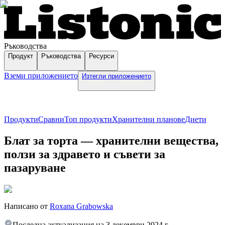
Ръководства
Продукт
Ръководства
Ресурси
Вземи приложението
Изтегли приложението
Продукти
Сравни
Топ продукти
Хранителни планове
Диети
Блат за торта — хранителни вещества,
ползи за здравето и съвети за
пазаруване
Написано от
Roxana Grabowska
Последна актуализация на
3 декември 2024 г.