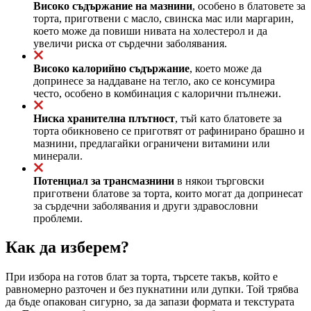
Високо съдържание на мазнини
, особено в блатовете за
торта, приготвени с масло, свинска мас или маргарин,
което може да повиши нивата на холестерол и да
увеличи риска от сърдечни заболявания.
Високо калорийно съдържание
, което може да
допринесе за наддаване на тегло, ако се консумира
често, особено в комбинация с калорични пълнежи.
Ниска хранителна плътност
, тъй като блатовете за
торта обикновено се приготвят от рафинирано брашно и
мазнини, предлагайки ограничени витамини или
минерали.
Потенциал за трансмазнини
в някои търговски
приготвени блатове за торта, които могат да допринесат
за сърдечни заболявания и други здравословни
проблеми.
Как да изберем?
При избора на готов блат за торта, търсете такъв, който е
равномерно разточен и без пукнатини или дупки. Той трябва
да бъде опакован сигурно, за да запази формата и текстурата