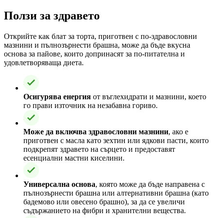
Ползи за здравето
Открийте как блат за торта, приготвен с по-здравословни
мазнини и пълнозърнести брашна, може да бъде вкусна
основа за пайове, които допринасят за по-питателна и
удовлетворяваща диета.
Осигурява енергия
от въглехидрати и мазнини, което
го прави източник на незабавна гориво.
Може да включва здравословни мазнини
, ако е
приготвен с масла като зехтин или ядкови пасти, които
подкрепят здравето на сърцето и предоставят
есенциални мастни киселини.
Универсална основа
, която може да бъде направена с
пълнозърнести брашна или алтернативни брашна (като
бадемово или овесено брашно), за да се увеличи
съдържанието на фибри и хранителни вещества.