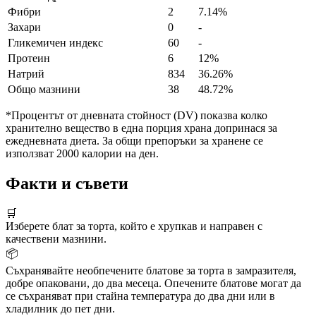
Фибри
2
7.14%
Захари
0
-
Гликемичен индекс
60
-
Протеин
6
12%
Натрий
834
36.26%
Общо мазнини
38
48.72%
*Процентът от дневната стойност (DV) показва колко
хранително вещество в една порция храна допринася за
ежедневната диета. За общи препоръки за хранене се
използват 2000 калории на ден.
Факти и съвети
🛒
Изберете блат за торта, който е хрупкав и направен с
качествени мазнини.
📦
Съхранявайте необпечените блатове за торта в замразителя,
добре опаковани, до два месеца. Опечените блатове могат да
се съхраняват при стайна температура до два дни или в
хладилник до пет дни.