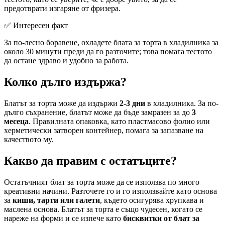
предотврати изгаряне от фризера.
✅ Интересен факт
За по-лесно боравене, охладете блата за торта в хладилника за
около 30 минути преди да го разточите; това помага тестото
да остане здраво и удобно за работа.
Колко дълго издържа?
Блатът за торта може да издържи
2-3 дни
в хладилника. За по-
дълго съхранение, блатът може да бъде замразен за до
3
месеца
. Правилната опаковка, като пластмасово фолио или
херметически затворен контейнер, помага за запазване на
качеството му.
Какво да правим с остатъците?
Остатъчният блат за торта може да се използва по много
креативни начини. Разточете го и го използвайте като основа
за
киши, тарти или галети
, където осигурява хрупкава и
маслена основа. Блатът за торта е също чудесен, когато се
нареже на форми и се изпече като
бисквитки от блат за