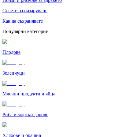
Ползи и рискове за здравето
Съвети за пазаруване
Как да съхранявате
Популярни категории
Плодове
Зеленчуци
Млечни продукти и яйца
Риба и морски дарове
Хлябове и брашна