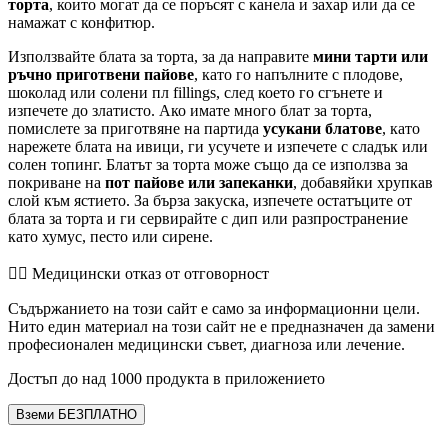
торта
, които могат да се поръсят с канела и захар или да се
намажат с конфитюр.
Използвайте блата за торта, за да направите
мини тарти или
ръчно приготвени пайове
, като го напълните с плодове,
шоколад или солени пл fillings, след което го сгънете и
изпечете до златисто. Ако имате много блат за торта,
помислете за приготвяне на партида
усукани блатове
, като
нарежете блата на ивици, ги усучете и изпечете с сладък или
солен топинг. Блатът за торта може също да се използва за
покриване на
пот пайове или запеканки
, добавяйки хрупкав
слой към ястието. За бърза закуска, изпечете остатъците от
блата за торта и ги сервирайте с дип или разпространение
като хумус, песто или сирене.
👨‍⚕️️ Медицински отказ от отговорност
Съдържанието на този сайт е само за информационни цели.
Нито един материал на този сайт не е предназначен да замени
професионален медицински съвет, диагноза или лечение.
Достъп до над 1000 продукта в приложението
Вземи БЕЗПЛАТНО