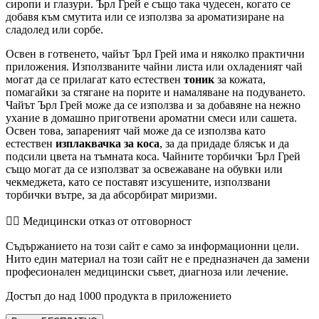
сиропи и глазури. Ърл Грей е също така чудесен, когато се
добавя към смутита или се използва за ароматизиране на
сладолед или сорбе.
Освен в готвенето, чайът Ърл Грей има и няколко практични
приложения. Използваните чайни листа или охладеният чай
могат да се прилагат като естествен
тоник
за кожата,
помагайки за стягане на порите и намаляване на подуването.
Чайът Ърл Грей може да се използва и за добавяне на нежно
ухание в домашно приготвени ароматни смеси или сашета.
Освен това, запареният чай може да се използва като
естествен
изплаквачка за коса
, за да придаде блясък и да
подсили цвета на тъмната коса. Чайните торбички Ърл Грей
също могат да се използват за освежаване на обувки или
чекмеджета, като се поставят изсушените, използвани
торбички вътре, за да абсорбират миризми.
👨‍⚕️️ Медицински отказ от отговорност
Съдържанието на този сайт е само за информационни цели.
Нито един материал на този сайт не е предназначен да замени
професионален медицински съвет, диагноза или лечение.
Достъп до над 1000 продукта в приложението