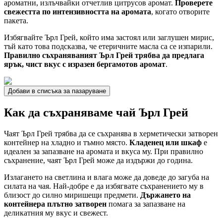
ароматни, излъчвайки отчетлив цитрусов аромат.
Проверете
свежестта по интензивността на аромата
, когато отворите
пакета.
Избягвайте Ърл Грей, който има застоял или заглушен мирис,
тъй като това подсказва, че етеричните масла са се изпарили.
Правилно съхраняваният Ърл Грей трябва да предлага
ярък, чист вкус с изразен бергамотов аромат
.
Добави в списъка за пазаруване
Как да съхраняваме чай Ърл Грей
Чаят Ърл Грей трябва да се съхранява в херметически затворен
контейнер на хладно и тъмно място.
Кладенец или шкаф
е
идеален за запазване на аромата и вкуса му. При правилно
съхранение, чаят Ърл Грей може да издържи до година.
Излагането на светлина и влага може да доведе до загуба на
силата на чая. Най-добре е да избягвате съхранението му в
близост до силно миришещи предмети.
Държането на
контейнера плътно затворен
помага за запазване на
деликатния му вкус и свежест.