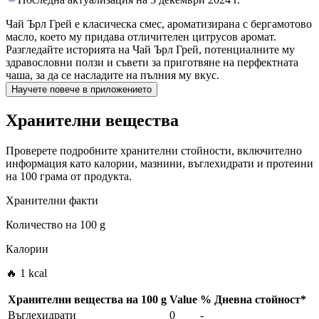
Чай Ърл Грей е класическа смес, ароматизирана с бергамотово
масло, което му придава отличителен цитрусов аромат.
Разгледайте историята на Чай Ърл Грей, потенциалните му
здравословни ползи и съвети за приготвяне на перфектната
чаша, за да се насладите на пълния му вкус.
Научете повече в приложението
Хранителни вещества
Проверете подробните хранителни стойности, включително
информация като калории, мазнини, въглехидрати и протеини
на 100 грама от продукта.
Хранителни факти
Количество на
100 g
Калории
🔥 1 kcal
Хранителни вещества на
100 g
Value
%
Дневна стойност
*
Въглехидрати
0
-