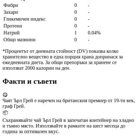
Фибри
0
-
Захари
0
-
Гликемичен индекс
0
-
Протеин
0
-
Натрий
1
0.04%
Общо мазнини
0
-
*Процентът от дневната стойност (DV) показва колко
хранително вещество в една порция храна допринася за
ежедневната диета. За общи препоръки за хранене се
използват 2000 калории на ден.
Факти и съвети
😋
Чаят Ърл Грей е наречен на британския премиер от 19-ти век,
граф Грей.
📦
Съхранявайте чай Ърл Грей в запечатан контейнер на хладно
и тъмно място. Използвайте в рамките на шест месеца до
година за оптимален вкус.