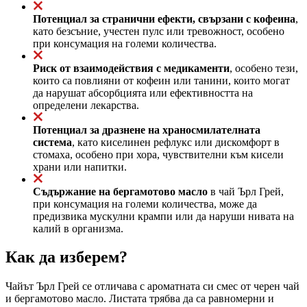
Потенциал за странични ефекти, свързани с кофеина
,
като безсъние, учестен пулс или тревожност, особено
при консумация на големи количества.
Риск от взаимодействия с медикаменти
, особено тези,
които са повлияни от кофеин или танини, които могат
да нарушат абсорбцията или ефективността на
определени лекарства.
Потенциал за дразнене на храносмилателната
система
, като киселинен рефлукс или дискомфорт в
стомаха, особено при хора, чувствителни към кисели
храни или напитки.
Съдържание на бергамотово масло
в чай Ърл Грей,
при консумация на големи количества, може да
предизвика мускулни крампи или да наруши нивата на
калий в организма.
Как да изберем?
Чайът Ърл Грей се отличава с ароматната си смес от черен чай
и бергамотово масло. Листата трябва да са равномерни и