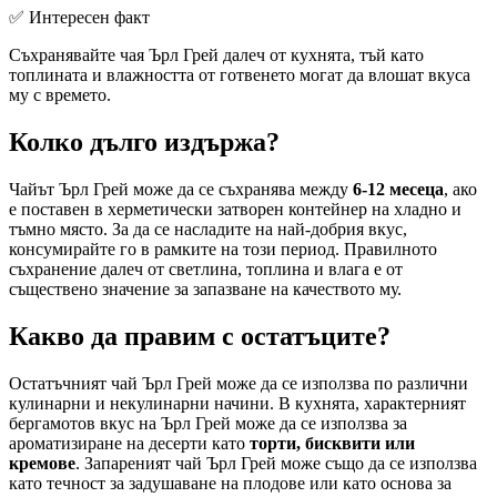
✅ Интересен факт
Съхранявайте чая Ърл Грей далеч от кухнята, тъй като
топлината и влажността от готвенето могат да влошат вкуса
му с времето.
Колко дълго издържа?
Чайът Ърл Грей може да се съхранява между
6-12 месеца
, ако
е поставен в херметически затворен контейнер на хладно и
тъмно място. За да се насладите на най-добрия вкус,
консумирайте го в рамките на този период. Правилното
съхранение далеч от светлина, топлина и влага е от
съществено значение за запазване на качеството му.
Какво да правим с остатъците?
Остатъчният чай Ърл Грей може да се използва по различни
кулинарни и некулинарни начини. В кухнята, характерният
бергамотов вкус на Ърл Грей може да се използва за
ароматизиране на десерти като
торти, бисквити или
кремове
. Запареният чай Ърл Грей може също да се използва
като течност за задушаване на плодове или като основа за