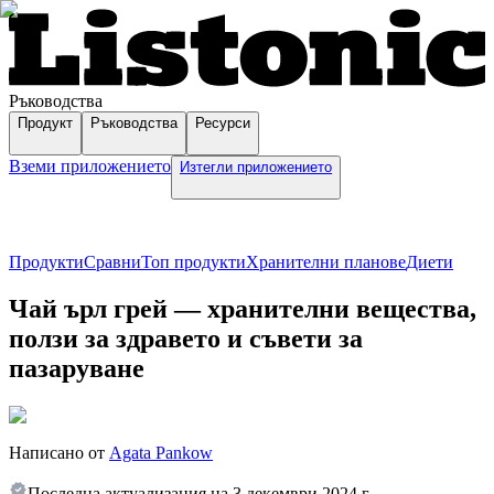
Ръководства
Продукт
Ръководства
Ресурси
Вземи приложението
Изтегли приложението
Продукти
Сравни
Топ продукти
Хранителни планове
Диети
Чай ърл грей — хранителни вещества,
ползи за здравето и съвети за
пазаруване
Написано от
Agata Pankow
Последна актуализация на
3 декември 2024 г.