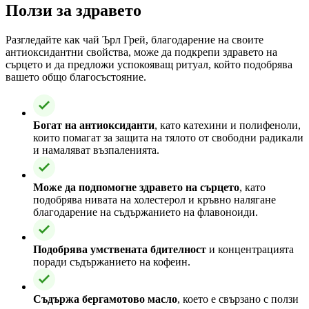
Ползи за здравето
Разгледайте как чай Ърл Грей, благодарение на своите
антиоксидантни свойства, може да подкрепи здравето на
сърцето и да предложи успокояващ ритуал, който подобрява
вашето общо благосъстояние.
Богат на антиоксиданти
, като катехини и полифеноли,
които помагат за защита на тялото от свободни радикали
и намаляват възпаленията.
Може да подпомогне здравето на сърцето
, като
подобрява нивата на холестерол и кръвно налягане
благодарение на съдържанието на флавоноиди.
Подобрява умствената бдителност
и концентрацията
поради съдържанието на кофеин.
Съдържа бергамотово масло
, което е свързано с ползи