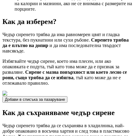
на калории и мазнини, ако не се внимава с размерите на
порциите.
Как да изберем?
Чедър сиренето трябва да има равномерен цвят и гладка
текстура, без пукнатини или сухи ръбове.
Сиренето трябва
да е плътно на допир
и да има последователна твърдост
навсякъде.
Избягвайте чедър сирене, което има плесен, или ако
опаковката е подута, тъй като това може да е признак за
разваляне.
Сирене с мазна повърхност или което лесно се
рони, също трябва да се избягва
, тъй като може да не е
отлежавало правилно.
Добави в списъка за пазаруване
Как да съхраняваме чедър сирене
Чедър сиренето трябва да се съхранява в хладилника, най-
добре опаковано в восъчна хартия и след това в пластмасово