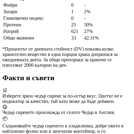
Фибри
0
-
Захари
1
2%
Гликемичен индекс
0
-
Протеин
25
50%
Натрий
621
27%
Общо мазнини
33
42.31%
*Процентът от дневната стойност (DV) показва колко
хранително вещество в една порция храна допринася за
ежедневната диета. За общи препоръки за хранене се
използват 2000 калории на ден.
Факти и съвети
🛒
Изберете зряло чедър сирене за по-остър вкус. Цветът не е
индикатор за качество, тъй като може да бъде добавен.
😋
Чедър сиренето произхожда от селото Чедър в Англия.
📦
Съхранявайте чедър сиренето в хладилника, добре увито в
найлоново фолио или в запечатан контейнер, и го