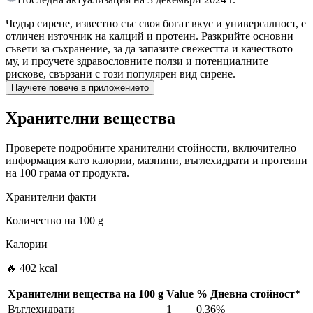
Чедър сирене, известно със своя богат вкус и универсалност, е
отличен източник на калций и протеин. Разкрийте основни
съвети за съхранение, за да запазите свежестта и качеството
му, и проучете здравословните ползи и потенциалните
рискове, свързани с този популярен вид сирене.
Научете повече в приложението
Хранителни вещества
Проверете подробните хранителни стойности, включително
информация като калории, мазнини, въглехидрати и протеини
на 100 грама от продукта.
Хранителни факти
Количество на
100 g
Калории
🔥 402 kcal
Хранителни вещества на
100 g
Value
%
Дневна стойност
*
Въглехидрати
1
0.36%