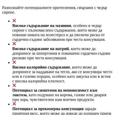
Разпознайте потенциалните притеснения, свързани с чедър
сирене.
Високо съдържание на мазнини
, особено в чедър
сирене с пълномаслено съдържание, което може да
повиши нивата на холестерол и да увеличи риска от
сърдечно-съдови заболявания при честа консумация.
Високо съдържание на натрий
, което може да
допринесе за хипертония и повишени сърдечно-съдови
рискове при честа консумация.
Високо калорийно съдържание
, което може да
допринесе за наддаване на тегло, ако се консумира често
или в големи порции, особено като закуска или в ястия
с висока калорийна плътност.
Потенциал за симптоми на непоносимост към
лактоза
, като подуване на корема, газове или диария
при хора, чувствителни към млечни продукти.
Потенциал за прекомерна консумация
заради
приятния вкус, което може да доведе до излишен прием