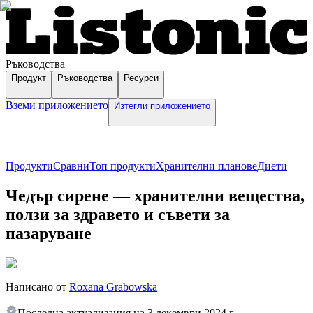
Ръководства
Продукт
Ръководства
Ресурси
Вземи приложението
Изтегли приложението
Продукти
Сравни
Топ продукти
Хранителни планове
Диети
Чедър сирене — хранителни вещества,
ползи за здравето и съвети за
пазаруване
Написано от
Roxana Grabowska
Последна актуализация на
3 декември 2024 г.