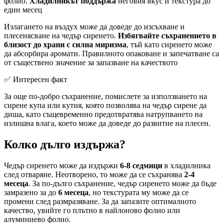
фолио.
Хладилникът поддържа
неговия вкус и текстура до
един месец
Излагането на въздух може да доведе до изсъхване и
плесенясване на чедър сиренето.
Избягвайте съхранението в
близост до храни с силна миризма
, тъй като сиренето може
да абсорбира аромати. Правилното опаковане и запечатване са
от съществено значение за запазване на качеството
✅ Интересен факт
За още по-добро съхранение, помислете за използването на
сирене купа или кутия, която позволява на чедър сирене да
диша, като същевременно предотвратява натрупването на
излишна влага, което може да доведе до развитие на плесен.
Колко дълго издържа?
Чедър сиренето може да издържи
6-8 седмици
в хладилника
след отваряне. Неотворено, то може да се съхранява
2-4
месеца
. За по-дълго съхранение, чедър сиренето може да бъде
замразено за до
6 месеца
, но текстурата му може да се
промени след размразяване. За да запазите оптималното
качество, увийте го плътно в найлоново фолио или
алуминиево фолио.