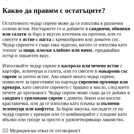
Какво да правим с остатъците?
Остатъчното чедър сирене може да се използва в различни
солени ястия. Настържете го и добавете в
сандвичи, обвивки
или салати
за бърз и вкусен източник на протеин, или го
смесете в
ястие с паста
с кремообразен или доматен сос.
Чедър сиренето е също така чудесно, когато се използва като
топинг за
пици, плоски хлябове или начос
, придавайки
остър и пикантен вкус.
Използвайте чедър сирене в
касерола или печено ястие
с
картофи, зеленчуци и галета, или го смесете в
макарони със
сирене
за уютно ястие. Ако имате много чедър сирене,
помислете за приготвяне на партида
сиренени пръчици или
крекери
, като смесите сиренето с брашно и масло, след което
печете до хрупкавост. Чедър сирене може също да се добави в
сандвич с гриловано сирене
с домати, бекон или кисели
краставички, или да се използва като плънка за
пълнени
зеленчуци или кюфтета
. За бърза закуска, насладете се на
чедър сирене с крекери или го комбинирайте с плодове като
ябълки или грозде за просто и удовлетворяващо лакомство.
👨‍⚕️️ Медицински отказ от отговорност