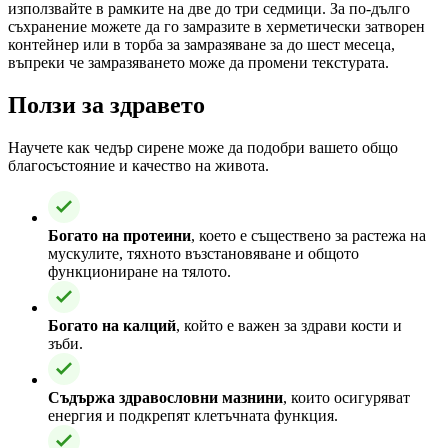
използвайте в рамките на две до три седмици. За по-дълго
съхранение можете да го замразите в херметически затворен
контейнер или в торба за замразяване за до шест месеца,
въпреки че замразяването може да промени текстурата.
Ползи за здравето
Научете как чедър сирене може да подобри вашето общо
благосъстояние и качество на живота.
Богато на протеини
, което е съществено за растежа на
мускулите, тяхното възстановяване и общото
функциониране на тялото.
Богато на калций
, който е важен за здрави кости и
зъби.
Съдържа здравословни мазнини
, които осигуряват
енергия и подкрепят клетъчната функция.