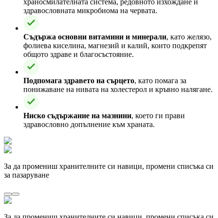
храносмилателната система, редовното изхождане и
здравословната микробиома на червата.
Съдържа основни витамини и минерали
, като желязо,
фолиева киселина, магнезий и калий, които подкрепят
общото здраве и благосъстояние.
Подпомага здравето на сърцето
, като помага за
понижаване на нивата на холестерол и кръвно налягане.
Ниско съдържание на мазнини
, което ги прави
здравословно допълнение към храната.
За да промениш хранителните си навици, промени списъка си
за пазаруване
За да промениш хранителните си навици, промени списъка си