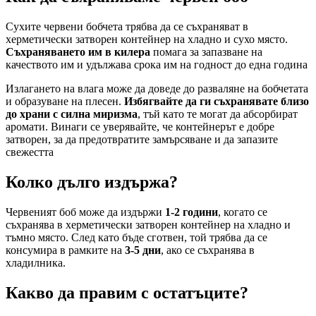
Сухите червени бобчета трябва да се съхраняват в
херметически затворен контейнер на хладно и сухо място.
Съхраняването им в килера
помага за запазване на
качеството им и удължава срока им на годност до една година
Излагането на влага може да доведе до разваляне на бобчетата
и образуване на плесен.
Избягвайте да ги съхранявате близо
до храни с силна миризма
, тъй като те могат да абсорбират
аромати. Винаги се уверявайте, че контейнерът е добре
затворен, за да предотвратите замърсяване и да запазите
свежестта
Колко дълго издържа?
Червеният боб може да издържи
1-2 години
, когато се
съхранява в херметически затворен контейнер на хладно и
тъмно място. След като бъде сготвен, той трябва да се
консумира в рамките на
3-5 дни
, ако се съхранява в
хладилника.
Какво да правим с остатъците?