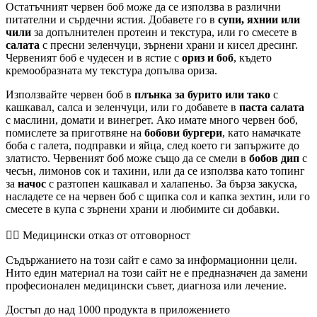
Остатъчният червен боб може да се използва в различни
питателни и сърдечни ястия. Добавете го в
супи, яхнии или
чили
за допълнителен протеин и текстура, или го смесете в
салата
с пресни зеленчуци, зърнени храни и кисел дресинг.
Червеният боб е чудесен и в ястие с
ориз и боб
, където
кремообразната му текстура допълва ориза.
Използвайте червен боб в
плънка за бурито или тако
с
кашкавал, салса и зеленчуци, или го добавете в
паста салата
с маслини, домати и винегрет. Ако имате много червен боб,
помислете за приготвяне на
бобови бургери
, като намачкате
боба с галета, подправки и яйца, след което ги запържите до
златисто. Червеният боб може също да се смели в
бобов дип
с
чесън, лимонов сок и тахини, или да се използва като топинг
за
начос
с разтопен кашкавал и халапеньо. За бърза закуска,
насладете се на червен боб с щипка сол и капка зехтин, или го
смесете в купа с зърнени храни и любимите си добавки.
👨‍⚕️️ Медицински отказ от отговорност
Съдържанието на този сайт е само за информационни цели.
Нито един материал на този сайт не е предназначен да замени
професионален медицински съвет, диагноза или лечение.
Достъп до над 1000 продукта в приложението