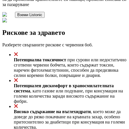
за пазаруване
Вземи Listonic
Рискове за здравето
Разберете свързаните рискове с червения боб.
Потенциална токсичност
при сурови или недостатъчно
сготвени червени бобчета, които съдържат токсин,
наречен фитохемаглутинин, способен да предизвика
силни коремни болки, повръщане и диария.
Потенциален дискомфорт в храносмилателната
система
, като газове или подуване, при консумация на
големи количества заради високото съдържание на
фибри.
Високо съдържание на въглехидрати
, което може да
доведе до рязко покачване на кръвната захар, особено
притеснително за диабетици при консумация на големи
количества.