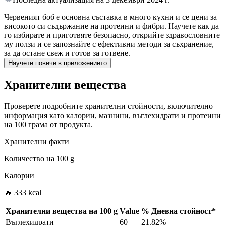
Червеният боб е основна съставка в много кухни и се цени за
високото си съдържание на протеини и фибри. Научете как да
го избирате и приготвяте безопасно, открийте здравословните
му ползи и се запознайте с ефективни методи за съхранение,
за да остане свеж и готов за готвене.
Научете повече в приложението
Хранителни вещества
Проверете подробните хранителни стойности, включително
информация като калории, мазнини, въглехидрати и протеини
на 100 грама от продукта.
Хранителни факти
Количество на
100 g
Калории
🔥 333 kcal
Хранителни вещества на
100 g
Value
%
Дневна стойност
*
Въглехидрати
60
21.82%