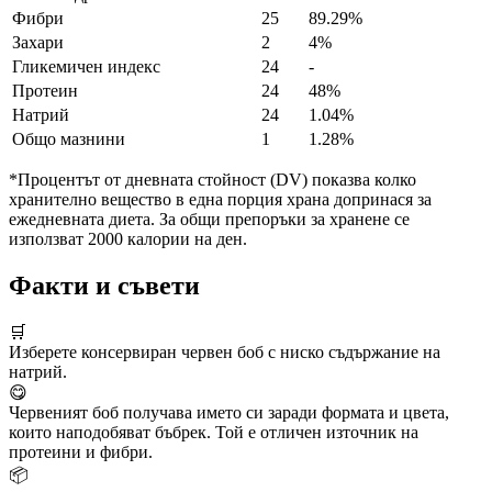
Фибри
25
89.29%
Захари
2
4%
Гликемичен индекс
24
-
Протеин
24
48%
Натрий
24
1.04%
Общо мазнини
1
1.28%
*Процентът от дневната стойност (DV) показва колко
хранително вещество в една порция храна допринася за
ежедневната диета. За общи препоръки за хранене се
използват 2000 калории на ден.
Факти и съвети
🛒
Изберете консервиран червен боб с ниско съдържание на
натрий.
😋
Червеният боб получава името си заради формата и цвета,
които наподобяват бъбрек. Той е отличен източник на
протеини и фибри.
📦