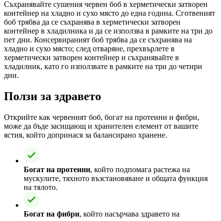
Съхранявайте сушения червен боб в херметически затворен
контейнер на хладно и сухо място до една година. Сготвеният
боб трябва да се съхранява в херметически затворен
контейнер в хладилника и да се използва в рамките на три до
пет дни. Консервираният боб трябва да се съхранява на
хладно и сухо място; след отваряне, прехвърлете в
херметически затворен контейнер и съхранявайте в
хладилник, като го използвате в рамките на три до четири
дни.
Ползи за здравето
Открийте как червеният боб, богат на протеини и фибри,
може да бъде засищающ и хранителен елемент от вашите
ястия, който допринася за балансирано хранене.
Богат на протеини
, който подпомага растежа на
мускулите, тяхното възстановяване и общата функция
на тялото.
Богат на фибри
, който насърчава здравето на