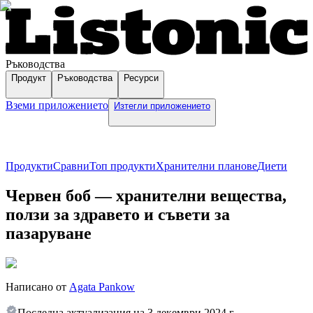
Ръководства
Продукт
Ръководства
Ресурси
Вземи приложението
Изтегли приложението
Продукти
Сравни
Топ продукти
Хранителни планове
Диети
Червен боб — хранителни вещества,
ползи за здравето и съвети за
пазаруване
Написано от
Agata Pankow
Последна актуализация на
3 декември 2024 г.