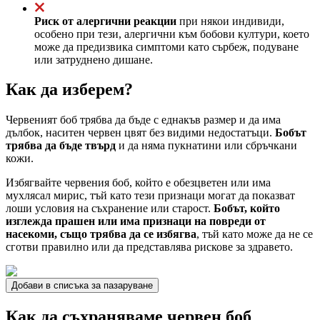
Риск от алергични реакции
при някои индивиди,
особено при тези, алергични към бобови култури, което
може да предизвика симптоми като сърбеж, подуване
или затруднено дишане.
Как да изберем?
Червеният боб трябва да бъде с еднакъв размер и да има
дълбок, наситен червен цвят без видими недостатъци.
Бобът
трябва да бъде твърд
и да няма пукнатини или сбръчкани
кожи.
Избягвайте червения боб, който е обезцветен или има
мухлясал мирис, тъй като тези признаци могат да показват
лоши условия на съхранение или старост.
Бобът, който
изглежда прашен или има признаци на повреди от
насекоми, също трябва да се избягва
, тъй като може да не се
сготви правилно или да представлява рискове за здравето.
Добави в списъка за пазаруване
Как да съхраняваме червен боб