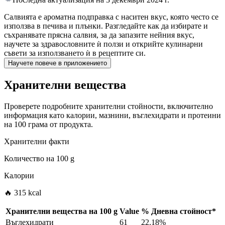
Салвията е ароматна подправка с наситен вкус, която често се
използва в печива и плънки. Разгледайте как да избирате и
съхранявате прясна салвия, за да запазите нейния вкус,
научете за здравословните ѝ ползи и открийте кулинарни
съвети за използването ѝ в рецептите си.
Научете повече в приложението
Хранителни вещества
Проверете подробните хранителни стойности, включително
информация като калории, мазнини, въглехидрати и протеини
на 100 грама от продукта.
Хранителни факти
Количество на
100 g
Калории
🔥 315 kcal
Хранителни вещества на
100 g
Value
%
Дневна стойност
*
Въглехидрати
61
22.18%