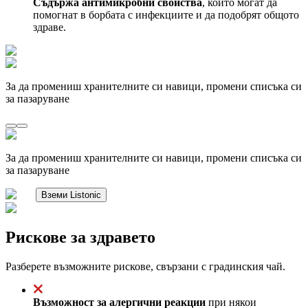
Съдържа антимикробни свойства
, които могат да
помогнат в борбата с инфекциите и да подобрят общото
здраве.
За да промениш хранителните си навици, промени списъка си
за пазаруване
За да промениш хранителните си навици, промени списъка си
за пазаруване
Вземи Listonic
Рискове за здравето
Разберете възможните рискове, свързани с градинския чай.
Възможност за алергични реакции
при някои