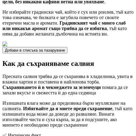
цели, без никакви кафяви петна или увяхване
.
Не избирайте градински чай, който е сух или ронлив, тъй като
това означава, че билката е загубила повечето от своите
етерични масла и аромати.
Градинският чай с много слаб
или никакъв аромат също трябва да се избягва
, тъй като
няма да добави желаната дълбочина на ястията ви.
Добави в списъка за пазаруване
Как да съхраняваме салвия
Пресната салвия трябва да се съхранява в хладилника, увита в
влажна хартия и поставена в найлонова торба.
Съхраняването ѝ в чекмеджето за зеленчуци
помага да се
запази вкусът и свежестта ѝ до една седмица
Излишната влага може да предизвика бързо мухлясване на
салвията.
Избягвайте да я миете преди съхранение
, тъй като
излишната вода може да доведе до разваляне. Винаги
използвайте чиста и суха кърпа, за да я подсушите, ако
миенето е необходимо преди съхранение
✅ Интересен факт