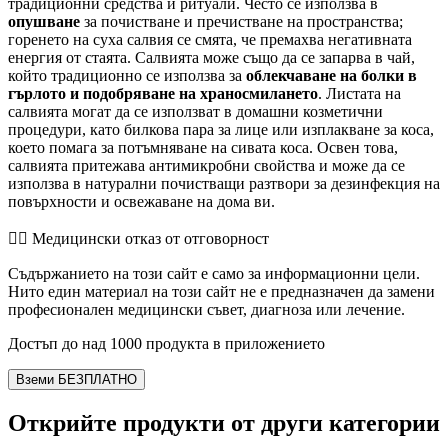
традиционни средства и ритуали. Често се използва в
опушване
за почистване и пречистване на пространства;
горенето на суха салвия се смята, че премахва негативната
енергия от стаята. Салвията може също да се запарва в чай,
който традиционно се използва за
облекчаване на болки в
гърлото и подобряване на храносмилането
. Листата на
салвията могат да се използват в домашни козметични
процедури, като билкова пара за лице или изплакване за коса,
което помага за потъмняване на сивата коса. Освен това,
салвията притежава антимикробни свойства и може да се
използва в натурални почистващи разтвори за дезинфекция на
повърхности и освежаване на дома ви.
👨‍⚕️️ Медицински отказ от отговорност
Съдържанието на този сайт е само за информационни цели.
Нито един материал на този сайт не е предназначен да замени
професионален медицински съвет, диагноза или лечение.
Достъп до над 1000 продукта в приложението
Вземи БЕЗПЛАТНО
Открийте продукти от други категории