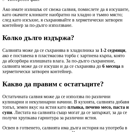
Ако имате излишък от свежа салвия, помислете да я изсушите,
като окачите клонките наобратно на хладно и тъмно място;
след като изсъхне, я съхранявайте в херметически затворен
контейнер за по-дълго използване.
Колко дълго издържа?
Салвията може да се съхранява в хладилника за
1-2 седмици
,
ако е поставена в пластмасова торба с хартиена кърпа, която
да абсорбира излишната влага. За по-дълго съхранение,
салвията може да се изсуши и да се съхранява до
6 месеца
в
херметически затворен контейнер.
Какво да правим с остатъците?
Остатъчната салвия може да се използва по различни
кулинарни и некулинарни начини. В кухнята, салвията добавя
топъл, земен вкус на ястия като
плънка, печено месо, паста и
супи
. Листата на салвията също могат да се запържат, за да се
получи хрупкава гарнитура за различни ястия.
Освен в готвенето, салвията има дълга история на употреба в