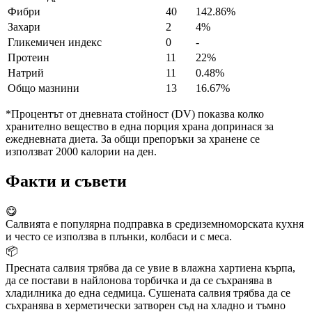
Фибри
40
142.86%
Захари
2
4%
Гликемичен индекс
0
-
Протеин
11
22%
Натрий
11
0.48%
Общо мазнини
13
16.67%
*Процентът от дневната стойност (DV) показва колко
хранително вещество в една порция храна допринася за
ежедневната диета. За общи препоръки за хранене се
използват 2000 калории на ден.
Факти и съвети
😋
Салвията е популярна подправка в средиземноморската кухня
и често се използва в плънки, колбаси и с меса.
📦
Пресната салвия трябва да се увие в влажна хартиена кърпа,
да се постави в найлонова торбичка и да се съхранява в
хладилника до една седмица. Сушената салвия трябва да се
съхранява в херметически затворен съд на хладно и тъмно