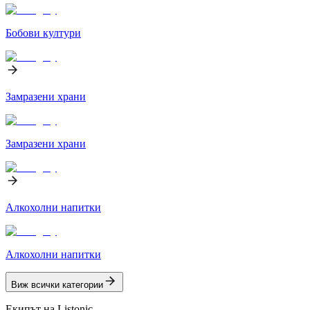
Бобови култури
Замразени храни
Замразени храни
Алкохолни напитки
Алкохолни напитки
Виж всички категории
Екипът на Listonic