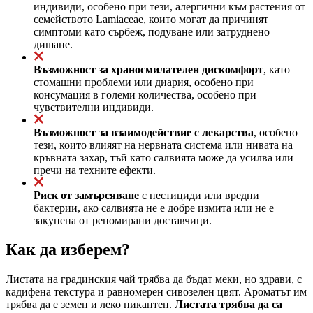
индивиди, особено при тези, алергични към растения от
семейството Lamiaceae, които могат да причинят
симптоми като сърбеж, подуване или затруднено
дишане.
Възможност за храносмилателен дискомфорт
, като
стомашни проблеми или диария, особено при
консумация в големи количества, особено при
чувствителни индивиди.
Възможност за взаимодействие с лекарства
, особено
тези, които влияят на нервната система или нивата на
кръвната захар, тъй като салвията може да усилва или
пречи на техните ефекти.
Риск от замърсяване
с пестициди или вредни
бактерии, ако салвията не е добре измита или не е
закупена от реномирани доставчици.
Как да изберем?
Листата на градинския чай трябва да бъдат меки, но здрави, с
кадифена текстура и равномерен сивозелен цвят. Ароматът им
трябва да е земен и леко пикантен.
Листата трябва да са