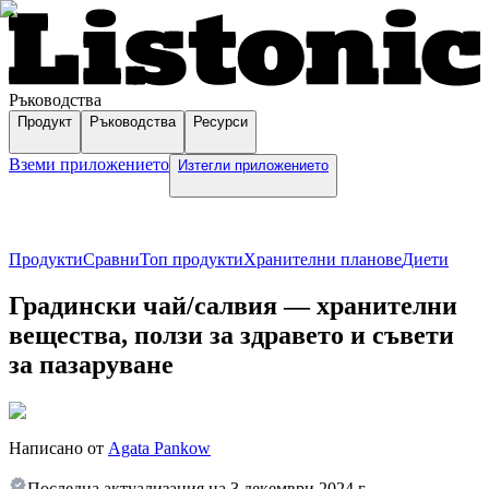
Ръководства
Продукт
Ръководства
Ресурси
Вземи приложението
Изтегли приложението
Продукти
Сравни
Топ продукти
Хранителни планове
Диети
Градински чай/салвия — хранителни
вещества, ползи за здравето и съвети
за пазаруване
Написано от
Agata Pankow
Последна актуализация на
3 декември 2024 г.