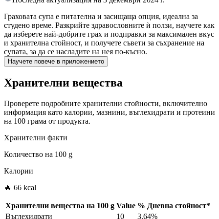
Граховата супа е питателна и засищаща опция, идеална за
студено време. Разкрийте здравословните ѝ ползи, научете как
да изберете най-добрите грах и подправки за максимален вкус
и хранителна стойност, и получете съвети за съхранение на
супата, за да се насладите на нея по-късно.
Научете повече в приложението
Хранителни вещества
Проверете подробните хранителни стойности, включително
информация като калории, мазнини, въглехидрати и протеини
на 100 грама от продукта.
Хранителни факти
Количество на
100 g
Калории
🔥 66 kcal
Хранителни вещества на
100 g
Value
%
Дневна стойност
*
Въглехидрати
10
3.64%