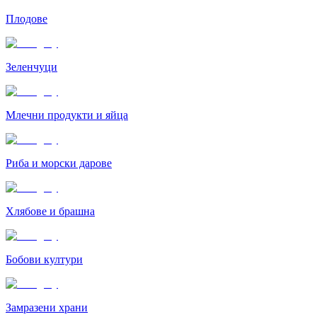
Плодове
Зеленчуци
Млечни продукти и яйца
Риба и морски дарове
Хлябове и брашна
Бобови култури
Замразени храни