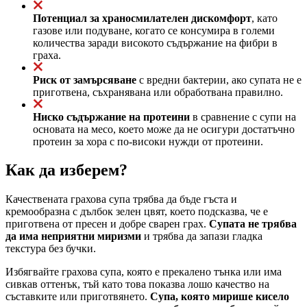
Потенциал за храносмилателен дискомфорт
, като
газове или подуване, когато се консумира в големи
количества заради високото съдържание на фибри в
граха.
Риск от замърсяване
с вредни бактерии, ако супата не е
приготвена, съхранявана или обработвана правилно.
Ниско съдържание на протеини
в сравнение с супи на
основата на месо, което може да не осигури достатъчно
протеин за хора с по-високи нужди от протеини.
Как да изберем?
Качествената грахова супа трябва да бъде гъста и
кремообразна с дълбок зелен цвят, което подсказва, че е
приготвена от пресен и добре сварен грах.
Супата не трябва
да има неприятни миризми
и трябва да запази гладка
текстура без бучки.
Избягвайте грахова супа, която е прекалено тънка или има
сивкав оттенък, тъй като това показва лошо качество на
съставките или приготвянето.
Супа, която мирише кисело