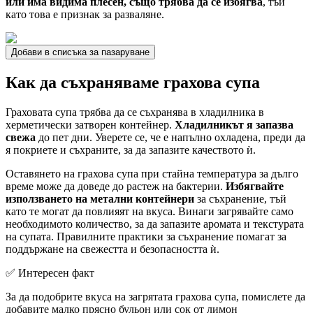
или има видима плесен, също трябва да се избягва
, тъй
като това е признак за разваляне.
Добави в списъка за пазаруване
Как да съхраняваме грахова супа
Граховата супа трябва да се съхранява в хладилника в
херметически затворен контейнер.
Хладилникът я запазва
свежа
до пет дни. Уверете се, че е напълно охладена, преди да
я покриете и съхраните, за да запазите качеството ѝ.
Оставянето на грахова супа при стайна температура за дълго
време може да доведе до растеж на бактерии.
Избягвайте
използването на метални контейнери
за съхранение, тъй
като те могат да повлияят на вкуса. Винаги загрявайте само
необходимото количество, за да запазите аромата и текстурата
на супата. Правилните практики за съхранение помагат за
поддържане на свежестта и безопасността ѝ.
✅ Интересен факт
За да подобрите вкуса на загрятата грахова супа, помислете да
добавите малко прясно бульон или сок от лимон