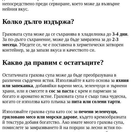
непосредствено преди сервиране, което може да възвърне
нейния вкус.
Колко дълго издържа?
Граховата супа може да се съхранява в хладилника до
3-4 дни
.
За по-дълго съхранение, може да бъде замразена за до
2-3
месеца
. Убедете се, че е поставена в херметически затворен
контейнер, за да запази вкуса и качеството си.
Какво да правим с остатъците?
Остатъчната грахова супа може да бъде преобразувана в
различни сърдечни ястия. Използвайте я като основа за
яхния
или запеканка
, добавяйки варени меса, зеленчуци и зърнени
храни, или я смесете в
сос за паста
с крем и пармезан за
богато и ароматно ястие. Граховата супа е също така чудесна,
когато се използва като плънка за
пита или солени тарти
.
Използвайте грахова супа като сос за
печени зеленчуци,
гриловано месо или морски дарове
, където кремообразната
й текстура добавя богатство. Ако имате много грахова супа,
помислете за замразяването й на порции за лесни ястия по-