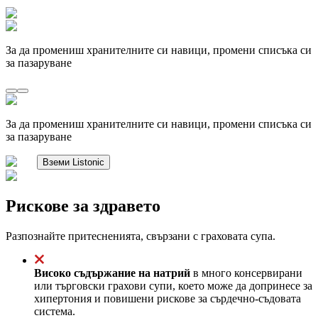
За да промениш хранителните си навици, промени списъка си
за пазаруване
За да промениш хранителните си навици, промени списъка си
за пазаруване
Вземи Listonic
Рискове за здравето
Разпознайте притесненията, свързани с граховата супа.
Високо съдържание на натрий
в много консервирани
или търговски грахови супи, което може да допринесе за
хипертония и повишени рискове за сърдечно-съдовата
система.