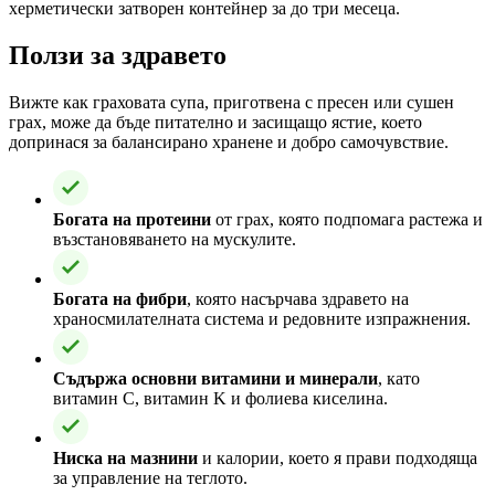
херметически затворен контейнер за до три месеца.
Ползи за здравето
Вижте как граховата супа, приготвена с пресен или сушен
грах, може да бъде питателно и засищащо ястие, което
допринася за балансирано хранене и добро самочувствие.
Богата на протеини
от грах, която подпомага растежа и
възстановяването на мускулите.
Богата на фибри
, която насърчава здравето на
храносмилателната система и редовните изпражнения.
Съдържа основни витамини и минерали
, като
витамин C, витамин K и фолиева киселина.
Ниска на мазнини
и калории, което я прави подходяща
за управление на теглото.