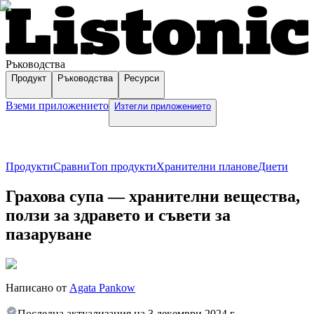
Ръководства
Продукт
Ръководства
Ресурси
Вземи приложението
Изтегли приложението
Продукти
Сравни
Топ продукти
Хранителни планове
Диети
Грахова супа — хранителни вещества,
ползи за здравето и съвети за
пазаруване
Написано от
Agata Pankow
Последна актуализация на
3 декември 2024 г.