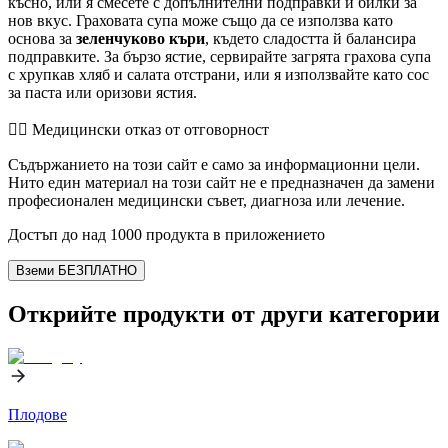
късно, или я смесете с допълнителни подправки и билки за
нов вкус. Граховата супа може също да се използва като
основа за
зеленчуково къри
, където сладостта й балансира
подправките. За бързо ястие, сервирайте загрята грахова супа
с хрупкав хляб и салата отстрани, или я използвайте като сос
за паста или оризови ястия.
👨‍⚕️️ Медицински отказ от отговорност
Съдържанието на този сайт е само за информационни цели.
Нито един материал на този сайт не е предназначен да замени
професионален медицински съвет, диагноза или лечение.
Достъп до над 1000 продукта в приложението
Вземи БЕЗПЛАТНО
Открийте продукти от други категории
Плодове