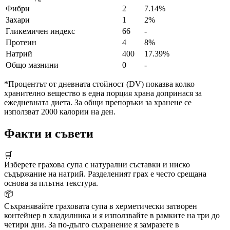
Фибри
2
7.14%
Захари
1
2%
Гликемичен индекс
66
-
Протеин
4
8%
Натрий
400
17.39%
Общо мазнини
0
-
*Процентът от дневната стойност (DV) показва колко
хранително вещество в една порция храна допринася за
ежедневната диета. За общи препоръки за хранене се
използват 2000 калории на ден.
Факти и съвети
🛒
Изберете грахова супа с натурални съставки и ниско
съдържание на натрий. Разделеният грах е често срещана
основа за плътна текстура.
📦
Съхранявайте граховата супа в херметически затворен
контейнер в хладилника и я използвайте в рамките на три до
четири дни. За по-дълго съхранение я замразете в