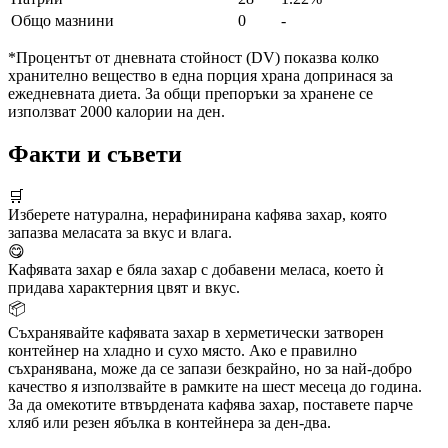
Общо мазнини
0
-
*Процентът от дневната стойност (DV) показва колко
хранително вещество в една порция храна допринася за
ежедневната диета. За общи препоръки за хранене се
използват 2000 калории на ден.
Факти и съвети
🛒
Изберете натурална, нерафинирана кафява захар, която
запазва меласата за вкус и влага.
😋
Кафявата захар е бяла захар с добавени меласа, което ѝ
придава характерния цвят и вкус.
📦
Съхранявайте кафявата захар в херметически затворен
контейнер на хладно и сухо място. Ако е правилно
съхранявана, може да се запази безкрайно, но за най-добро
качество я използвайте в рамките на шест месеца до година.
За да омекотите втвърдената кафява захар, поставете парче
хляб или резен ябълка в контейнера за ден-два.