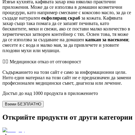
Извън кухнята, кафявата захар има няколко практични
приложения. Може да се използва в домашни козметични
процедури, като например смесване с кокосово масло, за да се
създаде натурален
екфолиращ скраб
за кожата. Кафявата
захар също така помага да се запазят печивата, като
бисквитите, меки и свежи, ако се постави малко количество в
херметически затворен контейнер с тях. Освен това, тя може
да се използва за създаване на домашен
капкан за насекоми
;
смесете я с вода и малко мая, за да привлечете и уловите
плодови мухи или мушици.
👨‍⚕️️ Медицински отказ от отговорност
Съдържанието на този сайт е само за информационни цели.
Нито един материал на този сайт не е предназначен да замени
професионален медицински съвет, диагноза или лечение.
Достъп до над 1000 продукта в приложението
Вземи БЕЗПЛАТНО
Открийте продукти от други категории