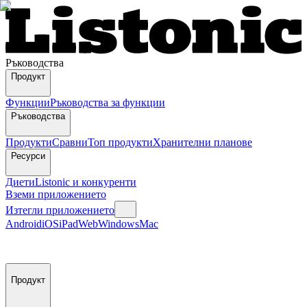
Ръководства
Продукт
Функции
Ръководства за функции
Ръководства
Продукти
Сравни
Топ продукти
Хранителни планове
Ресурси
Диети
Listonic и конкуренти
Вземи приложението
Изтегли приложението
Android
iOS
iPad
Web
Windows
Mac
Продукт