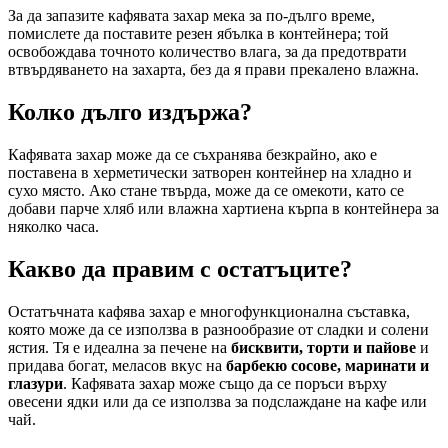
За да запазите кафявата захар мека за по-дълго време,
помислете да поставите резен ябълка в контейнера; той
освобождава точното количество влага, за да предотврати
втвърдяването на захарта, без да я прави прекалено влажна.
Колко дълго издържа?
Кафявата захар може да се съхранява безкрайно, ако е
поставена в херметически затворен контейнер на хладно и
сухо място. Ако стане твърда, може да се омекоти, като се
добави парче хляб или влажна хартиена кърпа в контейнера за
няколко часа.
Какво да правим с остатъците?
Остатъчната кафява захар е многофункционална съставка,
която може да се използва в разнообразие от сладки и солени
ястия. Тя е идеална за печене на
бисквити, торти и пайове
и
придава богат, меласов вкус на
барбекю сосове, маринати и
глазури
. Кафявата захар може също да се поръси върху
овесени ядки или да се използва за подслаждане на кафе или
чай.