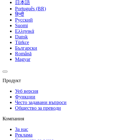
日本語
Português (BR)
हिन्दी
Русский
Suomi
Ελληνικά
Dansk
Türkçe
Български
Română
Magyar
Продукт
Уеб версия
Функции
Често задавани въпроси
Общество за преводи
Компания
За нас
Реклама