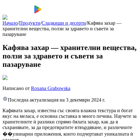
Начало
/
Продукти
/
Сладкиши и десерти
/
Кафява захар —
хранителни вещества, ползи за здравето и съвети за
пазаруване
Кафява захар — хранителни вещества,
ползи за здравето и съвети за
пазаруване
Написано от
Roxana Grabowska
Последна актуализация на
3 декември 2024 г.
Кафявата захар, известна със своята влажна текстура и богат
вкус на меласа, е основна съставка в много печива. Научете за
хранителните ѝ разлики спрямо бялата захар, как да я
съхранявате, за да предотвратите втвърдяване, и различните
��улинарни приложения, които подчертават уникалната ѝ
сладост.