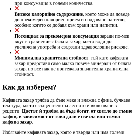
при консумация в големи количества.
Високо калорийно съдържание
, което може да доведе
до прекомерен калориен прием и наддаване на тегло,
особено когато се добавя към храни или напитки.
Потенциал за прекомерна консумация
заради по-мек
вкус в сравнение с бялата захар, което води до
увеличена употреба и свързани здравословни рискове.
Минимална хранителна стойност
, тъй като кафявата
захар предоставя само малко повече минерали от бялата
захар, но все пак не притежава значителна хранителна
стойност.
Как да изберем?
Кафявата захар трябва да бъде мека и влажна с фина, бучкава
текстура, което е съществено за лесното ѝ включване в
рецепти.
Цветът ѝ трябва да бъде богат, от светло до тъмно
кафяв, в зависимост от това дали е светла или тъмна
кафява захар.
Избягвайте кафявата захар, която е твърда или има големи