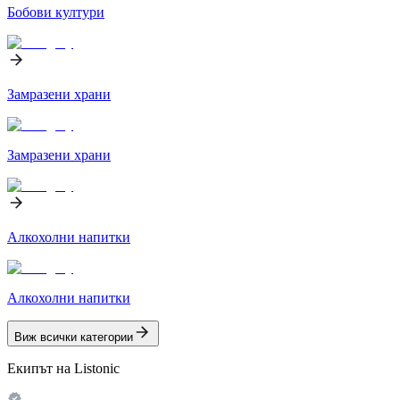
Бобови култури
Замразени храни
Замразени храни
Алкохолни напитки
Алкохолни напитки
Виж всички категории
Екипът на Listonic