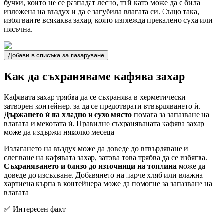
бучки, които не се разпадат лесно, тъй като може да е била
изложена на въздух и да е загубила влагата си. Също така,
избягвайте всякаква захар, която изглежда прекалено суха или
пясъчна.
Добави в списъка за пазаруване
Как да съхраняваме кафява захар
Кафявата захар трябва да се съхранява в херметически
затворен контейнер, за да се предотврати втвърдяването ѝ.
Държането ѝ на хладно и сухо място
помага за запазване на
влагата и мекотата ѝ. Правилно съхраняваната кафява захар
може да издържи няколко месеца
Излагането на въздух може да доведе до втвърдяване и
слепване на кафявата захар, затова това трябва да се избягва.
Съхраняването ѝ близо до източници на топлина
може да
доведе до изсъхване. Добавянето на парче хляб или влажна
хартиена кърпа в контейнера може да помогне за запазване на
влагата
✅ Интересен факт