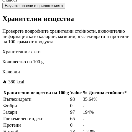
Научете повече в приложението
Хранителни вещества
Проверете подробните хранителни стойности, включително
информация като калории, мазнини, въглехидрати и протеини
на 100 грама от продукта.
Хранителни факти
Количество на
100 g
Калории
🔥 380 kcal
Хранителни вещества на
100 g
Value
%
Дневна стойност
*
Въглехидрати
98
35.64%
Фибри
0
-
Захари
97
194%
Гликемичен индекс
65
-
Протеин
0
-
Натрий
28
1.22%