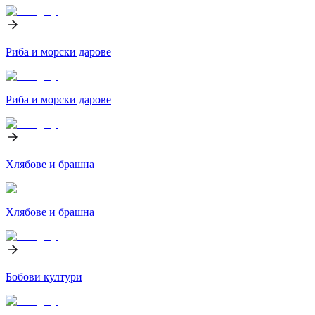
Риба и морски дарове
Риба и морски дарове
Хлябове и брашна
Хлябове и брашна
Бобови култури