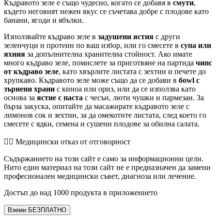
Къдравото зеле е също чудесно, когато се добавя в
смути
,
където неговият нежен вкус се съчетава добре с плодове като
банани, ягоди и ябълки.
Използвайте къдраво зеле в
задушени ястия
с други
зеленчуци и протеин по ваш избор, или го смесете в
супа или
яхния
за допълнителна хранителна стойност. Ако имате
много къдраво зеле, помислете за приготвяне на партида
чипс
от къдраво зеле
, като хвърлите листата с зехтин и печете до
хрупкаво. Къдравото зеле може също да се добави в
бowl с
зърнени храни
с киноа или ориз, или да се използва като
основа за
ястие с паста
с чесън, люти чушки и пармезан. За
бърза закуска, опитайте да масажирате къдравото зеле с
лимонов сок и зехтин, за да омекотите листата, след което го
смесете с ядки, семена и сушени плодове за обилна салата.
👨‍⚕️️ Медицински отказ от отговорност
Съдържанието на този сайт е само за информационни цели.
Нито един материал на този сайт не е предназначен да замени
професионален медицински съвет, диагноза или лечение.
Достъп до над 1000 продукта в приложението
Вземи БЕЗПЛАТНО