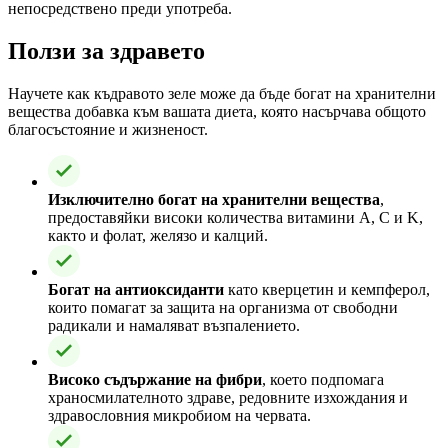
непосредствено преди употреба.
Ползи за здравето
Научете как къдравото зеле може да бъде богат на хранителни
вещества добавка към вашата диета, която насърчава общото
благосъстояние и жизненост.
Изключително богат на хранителни вещества
,
предоставяйки високи количества витамини A, C и K,
както и фолат, желязо и калций.
Богат на антиоксиданти
като кверцетин и кемпферол,
които помагат за защита на организма от свободни
радикали и намаляват възпалението.
Високо съдържание на фибри
, което подпомага
храносмилателното здраве, редовните изхождания и
здравословния микробиом на червата.