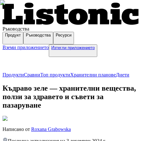
Ръководства
Продукт
Ръководства
Ресурси
Вземи приложението
Изтегли приложението
Продукти
Сравни
Топ продукти
Хранителни планове
Диети
Къдраво зеле — хранителни вещества,
ползи за здравето и съвети за
пазаруване
Написано от
Roxana Grabowska
Последна актуализация на
3 декември 2024 г.