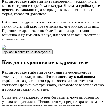
Къдравото зеле трябва да има тъмнозелени, лъскави листа,
които са здрави и с дълбока текстура.
Листата трябва да се
чувстват стабилни
и да се връщат в първоначалната си
форма, когато ги докоснете.
Избягвайте къдравото зеле, което е пожълтяло или има меки,
тънки листа, тъй като това е признак, че е минало своя пик.
Пресното къдраво зеле ще бъде богато на хранителни
вещества и ще има силен вкус, идеален за салати, смутита и
готвени ястия.
Добави в списъка за пазаруване
Как да съхраняваме къдраво зеле
Къдравото зеле трябва да се съхранява в чекмеджето за
зеленчуци на хладилника.
Поставянето му в найлонова
торба
помага да се запази хрупкавостта и хранителната
стойност. Правилно съхранявано, къдравото зеле остава свежо
и готово за салати и готвене.
Оставянето на къдравото зеле без защита може да доведе до
увяхване и разваляне. Измиването му преди съхранение може
да въведе излишна влага, което не се препоръчва.