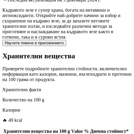
Къдравото зеле е супер храна, богата на витамини и
антиоксиданти. Открийте най-добрите начини за избор и
съхранение на къдраво зеле, за да запазите неговите
хранителни ползи, и изследвайте различни методи за
приготвяне и наслаждаване на къдравото зеле както в
готвени, така и в сурови ястия.
Научете повече в приложението
Хранителни вещества
Проверете подробните хранителни стойности, включително
информация като калории, мазнини, въглехидрати и протеини
на 100 грама от продукта.
Хранителни факти
Количество на
100 g
Калории
🔥 49 kcal
Хранителни вещества на
100 g
Value
%
Дневна стойност
*