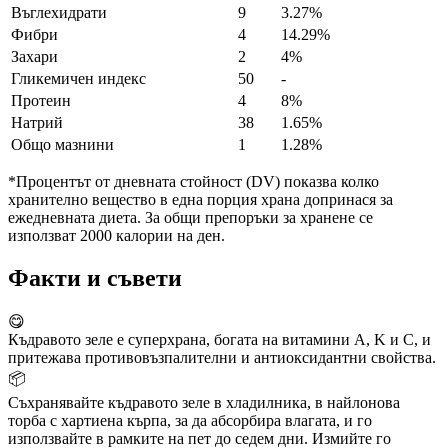
Въглехидрати
9
3.27%
Фибри
4
14.29%
Захари
2
4%
Гликемичен индекс
50
-
Протеин
4
8%
Натрий
38
1.65%
Общо мазнини
1
1.28%
*Процентът от дневната стойност (DV) показва колко
хранително вещество в една порция храна допринася за
ежедневната диета. За общи препоръки за хранене се
използват 2000 калории на ден.
Факти и съвети
😋
Къдравото зеле е суперхрана, богата на витамини A, K и C, и
притежава противовъзпалителни и антиоксидантни свойства.
📦
Съхранявайте къдравото зеле в хладилника, в найлонова
торба с хартиена кърпа, за да абсорбира влагата, и го
използвайте в рамките на пет до седем дни. Измийте го