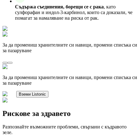
Съдържа съединения, борещи се с рака
, като
сулфорафан и индол-3-карбинол, които са доказали, че
помагат за намаляване на риска от рак.
За да промениш хранителните си навици, промени списъка си
за пазаруване
За да промениш хранителните си навици, промени списъка си
за пазаруване
Вземи Listonic
Рискове за здравето
Разпознайте възможните проблеми, свързани с къдравото
зеле.