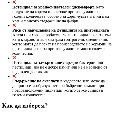
Потенциал за храносмилателен дискомфорт
, като
подуване на корема или газове при консумация на
големи количества, особено за хора, чувствителни към
храни с високо съдържание на фибри.
Риск от нарушаване на функцията на щитовидната
жлеза
при хора с проблеми със щитовидната жлеза, тъй
като къдравото зеле съдържа гоитрогени, съединения,
които могат да пречат на производството на хормони на
щитовидната жлеза при консумация в много големи
количества.
Потенциал за замърсяване
с вредни бактерии или
пестициди, ако не е добре измит или не е набавено от
надежден доставчик.
Съдържание на оксалати
в къдравото зеле може да
допринесе за образуването на бъбречни камъни при
предразположени индивиди, когато се консумира в
големи количества.
Как да изберем?