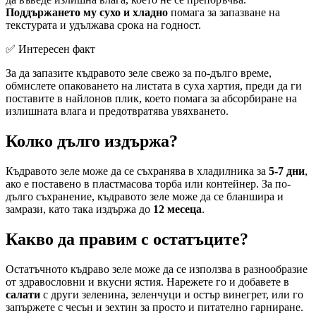
Поддържането му сухо и хладно
помага за запазване на
текстурата и удължава срока на годност.
✅ Интересен факт
За да запазите къдравото зеле свежо за по-дълго време,
обмислете опаковането на листата в суха хартия, преди да ги
поставите в найлонов плик, което помага за абсорбиране на
излишната влага и предотвратява увяхването.
Колко дълго издържа?
Къдравото зеле може да се съхранява в хладилника за
5-7 дни
,
ако е поставено в пластмасова торба или контейнер. За по-
дълго съхранение, къдравото зеле може да се бланшира и
замрази, като така издържа до
12 месеца
.
Какво да правим с остатъците?
Остатъчното къдраво зеле може да се използва в разнообразие
от здравословни и вкусни ястия. Нарежете го и добавете в
салати
с други зеленина, зеленчуци и остър винегрет, или го
запържете с чесън и зехтин за просто и питателно гарниране.